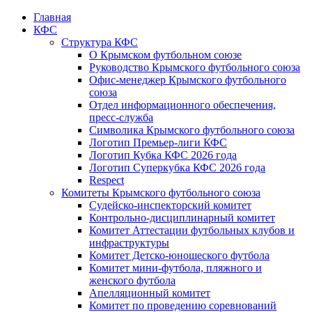
Главная
КФС
Структура КФС
О Крымском футбольном союзе
Руководство Крымского футбольного союза
Офис-менеджер Крымского футбольного
союза
Отдел информационного обеспечения,
пресс-служба
Символика Крымского футбольного союза
Логотип Премьер-лиги КФС
Логотип Кубка КФС 2026 года
Логотип Суперкубка КФС 2026 года
Respect
Комитеты Крымского футбольного союза
Судейско-инспекторский комитет
Контрольно-дисциплинарный комитет
Комитет Аттестации футбольных клубов и
инфраструктуры
Комитет Детско-юношеского футбола
Комитет мини-футбола, пляжного и
женского футбола
Апелляционный комитет
Комитет по проведению соревнований