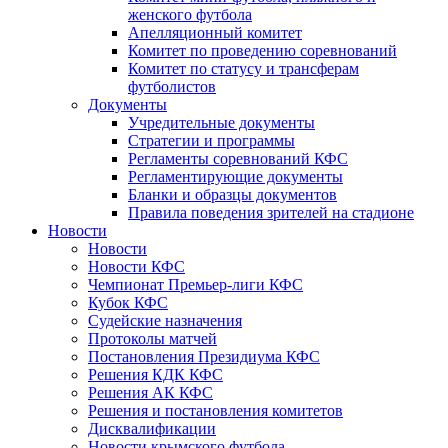
женского футбола
Апелляционный комитет
Комитет по проведению соревнований
Комитет по статусу и трансферам
футболистов
Документы
Учредительные документы
Стратегии и программы
Регламенты соревнований КФС
Регламентирующие документы
Бланки и образцы документов
Правила поведения зрителей на стадионе
Новости
Новости
Новости КФС
Чемпионат Премьер-лиги КФС
Кубок КФС
Судейские назначения
Протоколы матчей
Постановления Президиума КФС
Решения КДК КФС
Решения АК КФС
Решения и постановления комитетов
Дисквалификации
Новости крымского футбола