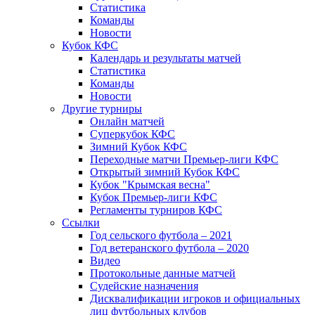
Статистика
Команды
Новости
Кубок КФС
Календарь и результаты матчей
Статистика
Команды
Новости
Другие турниры
Онлайн матчей
Суперкубок КФС
Зимний Кубок КФС
Переходные матчи Премьер-лиги КФС
Открытый зимний Кубок КФС
Кубок "Крымская весна"
Кубок Премьер-лиги КФС
Регламенты турниров КФС
Ссылки
Год сельского футбола – 2021
Год ветеранского футбола – 2020
Видео
Протокольные данные матчей
Судейские назначения
Дисквалификации игроков и официальных
лиц футбольных клубов