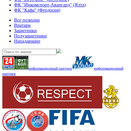
ФК "Инкомспорт-Авангард" (Ялта)
ФК "Кафа" (Феодосия)
Все позиции
Вратари
Защитники
Полузащитники
Нападающие
информационный партнер
информационный
партнер