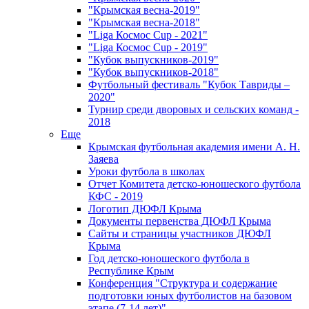
"Крымская весна-2019"
"Крымская весна-2018"
"Liga Космос Cup - 2021"
"Liga Космос Cup - 2019"
"Кубок выпускников-2019"
"Кубок выпускников-2018"
Футбольный фестиваль "Кубок Тавриды –
2020"
Турнир среди дворовых и сельских команд -
2018
Еще
Крымская футбольная академия имени А. Н.
Заяева
Уроки футбола в школах
Отчет Комитета детско-юношеского футбола
КФС - 2019
Логотип ДЮФЛ Крыма
Документы первенства ДЮФЛ Крыма
Сайты и страницы участников ДЮФЛ
Крыма
Год детско-юношеского футбола в
Республике Крым
Конференция "Структура и содержание
подготовки юных футболистов на базовом
этапе (7-14 лет)"