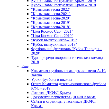
Кубок Главы Республики Крым – 2019
Кубок Главы Республики Крым – 2018
"Крымская весна-2022"
"Крымская весна-2021"
"Крымская весна-2020"
"Крымская весна-2019"
"Крымская весна-2018"
"Liga Космос Cup - 2021"
"Liga Космос Cup - 2019"
"Кубок выпускников-2019"
"Кубок выпускников-2018"
Футбольный фестиваль "Кубок Тавриды –
2020"
Турнир среди дворовых и сельских команд -
2018
Еще
Крымская футбольная академия имени А. Н.
Заяева
Уроки футбола в школах
Отчет Комитета детско-юношеского футбола
КФС - 2019
Логотип ДЮФЛ Крыма
Документы первенства ДЮФЛ Крыма
Сайты и страницы участников ДЮФЛ
Крыма