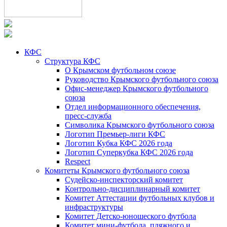
КФС
Структура КФС
О Крымском футбольном союзе
Руководство Крымского футбольного союза
Офис-менеджер Крымского футбольного
союза
Отдел информационного обеспечения,
пресс-служба
Символика Крымского футбольного союза
Логотип Премьер-лиги КФС
Логотип Кубка КФС 2026 года
Логотип Суперкубка КФС 2026 года
Respect
Комитеты Крымского футбольного союза
Судейско-инспекторский комитет
Контрольно-дисциплинарный комитет
Комитет Аттестации футбольных клубов и
инфраструктуры
Комитет Детско-юношеского футбола
Комитет мини-футбола, пляжного и