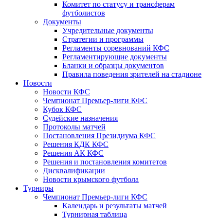
Комитет по статусу и трансферам
футболистов
Документы
Учредительные документы
Стратегии и программы
Регламенты соревнований КФС
Регламентирующие документы
Бланки и образцы документов
Правила поведения зрителей на стадионе
Новости
Новости КФС
Чемпионат Премьер-лиги КФС
Кубок КФС
Судейские назначения
Протоколы матчей
Постановления Президиума КФС
Решения КДК КФС
Решения АК КФС
Решения и постановления комитетов
Дисквалификации
Новости крымского футбола
Турниры
Чемпионат Премьер-лиги КФС
Календарь и результаты матчей
Турнирная таблица