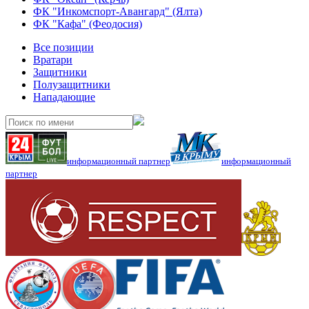
ФК "Инкомспорт-Авангард" (Ялта)
ФК "Кафа" (Феодосия)
Все позиции
Вратари
Защитники
Полузащитники
Нападающие
информационный партнер
информационный
партнер