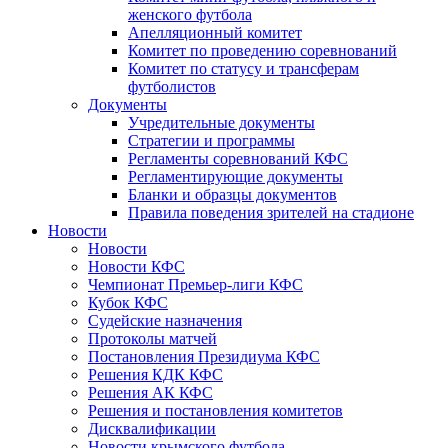
женского футбола
Апелляционный комитет
Комитет по проведению соревнований
Комитет по статусу и трансферам
футболистов
Документы
Учредительные документы
Стратегии и программы
Регламенты соревнований КФС
Регламентирующие документы
Бланки и образцы документов
Правила поведения зрителей на стадионе
Новости
Новости
Новости КФС
Чемпионат Премьер-лиги КФС
Кубок КФС
Судейские назначения
Протоколы матчей
Постановления Президиума КФС
Решения КДК КФС
Решения АК КФС
Решения и постановления комитетов
Дисквалификации
Новости крымского футбола