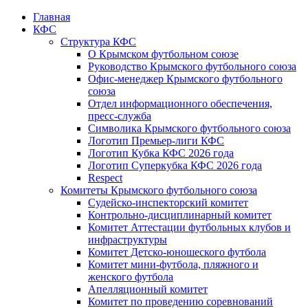
Главная
КФС
Структура КФС
О Крымском футбольном союзе
Руководство Крымского футбольного союза
Офис-менеджер Крымского футбольного
союза
Отдел информационного обеспечения,
пресс-служба
Символика Крымского футбольного союза
Логотип Премьер-лиги КФС
Логотип Кубка КФС 2026 года
Логотип Суперкубка КФС 2026 года
Respect
Комитеты Крымского футбольного союза
Судейско-инспекторский комитет
Контрольно-дисциплинарный комитет
Комитет Аттестации футбольных клубов и
инфраструктуры
Комитет Детско-юношеского футбола
Комитет мини-футбола, пляжного и
женского футбола
Апелляционный комитет
Комитет по проведению соревнований