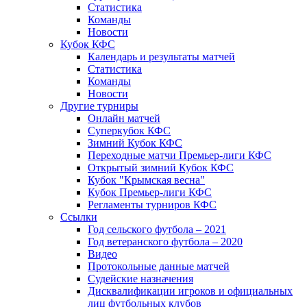
Статистика
Команды
Новости
Кубок КФС
Календарь и результаты матчей
Статистика
Команды
Новости
Другие турниры
Онлайн матчей
Суперкубок КФС
Зимний Кубок КФС
Переходные матчи Премьер-лиги КФС
Открытый зимний Кубок КФС
Кубок "Крымская весна"
Кубок Премьер-лиги КФС
Регламенты турниров КФС
Ссылки
Год сельского футбола – 2021
Год ветеранского футбола – 2020
Видео
Протокольные данные матчей
Судейские назначения
Дисквалификации игроков и официальных
лиц футбольных клубов