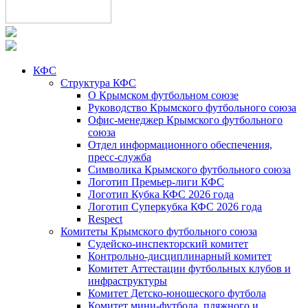
КФС
Структура КФС
О Крымском футбольном союзе
Руководство Крымского футбольного союза
Офис-менеджер Крымского футбольного
союза
Отдел информационного обеспечения,
пресс-служба
Символика Крымского футбольного союза
Логотип Премьер-лиги КФС
Логотип Кубка КФС 2026 года
Логотип Суперкубка КФС 2026 года
Respect
Комитеты Крымского футбольного союза
Судейско-инспекторский комитет
Контрольно-дисциплинарный комитет
Комитет Аттестации футбольных клубов и
инфраструктуры
Комитет Детско-юношеского футбола
Комитет мини-футбола, пляжного и