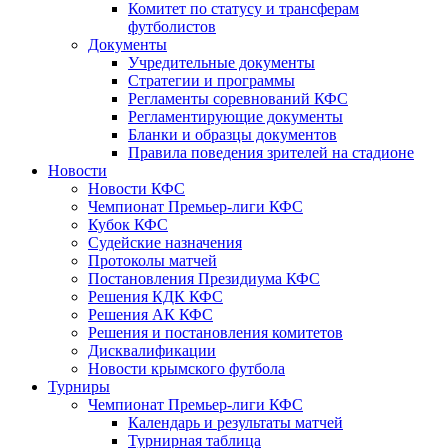
Комитет по статусу и трансферам
футболистов
Документы
Учредительные документы
Стратегии и программы
Регламенты соревнований КФС
Регламентирующие документы
Бланки и образцы документов
Правила поведения зрителей на стадионе
Новости
Новости КФС
Чемпионат Премьер-лиги КФС
Кубок КФС
Судейские назначения
Протоколы матчей
Постановления Президиума КФС
Решения КДК КФС
Решения АК КФС
Решения и постановления комитетов
Дисквалификации
Новости крымского футбола
Турниры
Чемпионат Премьер-лиги КФС
Календарь и результаты матчей
Турнирная таблица