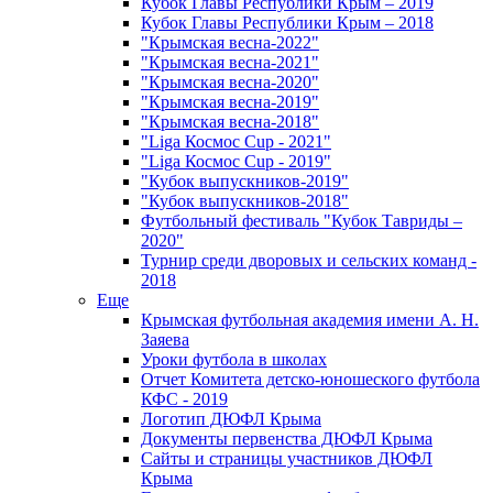
Кубок Главы Республики Крым – 2019
Кубок Главы Республики Крым – 2018
"Крымская весна-2022"
"Крымская весна-2021"
"Крымская весна-2020"
"Крымская весна-2019"
"Крымская весна-2018"
"Liga Космос Cup - 2021"
"Liga Космос Cup - 2019"
"Кубок выпускников-2019"
"Кубок выпускников-2018"
Футбольный фестиваль "Кубок Тавриды –
2020"
Турнир среди дворовых и сельских команд -
2018
Еще
Крымская футбольная академия имени А. Н.
Заяева
Уроки футбола в школах
Отчет Комитета детско-юношеского футбола
КФС - 2019
Логотип ДЮФЛ Крыма
Документы первенства ДЮФЛ Крыма
Сайты и страницы участников ДЮФЛ
Крыма