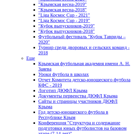
"Крымская весна-2019"
"Крымская весна-2018"
"Liga Космос Cup - 2021"
"Liga Космос Cup - 2019"
"Кубок выпускников-2019"
"Кубок выпускников-2018"
Футбольный фестиваль "Кубок Тавриды –
2020"
Турнир среди дворовых и сельских команд -
2018
Еще
Крымская футбольная академия имени А. Н.
Заяева
Уроки футбола в школах
Отчет Комитета детско-юношеского футбола
КФС - 2019
Логотип ДЮФЛ Крыма
Документы первенства ДЮФЛ Крыма
Сайты и страницы участников ДЮФЛ
Крыма
Год детско-юношеского футбола в
Республике Крым
Конференция "Структура и содержание
подготовки юных футболистов на базовом
этапе (7-14 лет)"