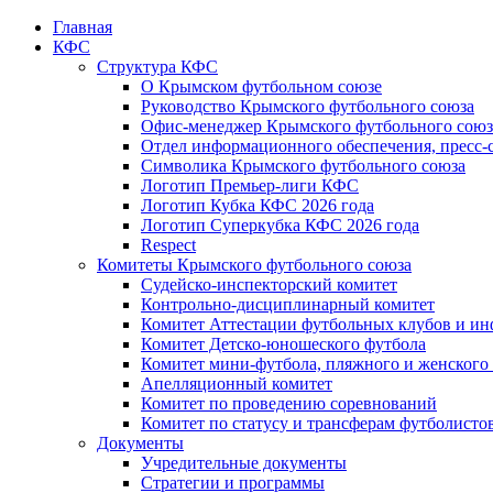
Главная
КФС
Структура КФС
О Крымском футбольном союзе
Руководство Крымского футбольного союза
Офис-менеджер Крымского футбольного союз
Отдел информационного обеспечения, пресс-
Символика Крымского футбольного союза
Логотип Премьер-лиги КФС
Логотип Кубка КФС 2026 года
Логотип Суперкубка КФС 2026 года
Respect
Комитеты Крымского футбольного союза
Судейско-инспекторский комитет
Контрольно-дисциплинарный комитет
Комитет Аттестации футбольных клубов и и
Комитет Детско-юношеского футбола
Комитет мини-футбола, пляжного и женского
Апелляционный комитет
Комитет по проведению соревнований
Комитет по статусу и трансферам футболисто
Документы
Учредительные документы
Стратегии и программы