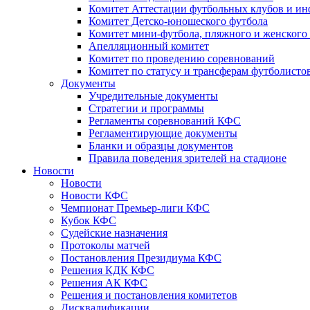
Комитет Аттестации футбольных клубов и и
Комитет Детско-юношеского футбола
Комитет мини-футбола, пляжного и женского
Апелляционный комитет
Комитет по проведению соревнований
Комитет по статусу и трансферам футболисто
Документы
Учредительные документы
Стратегии и программы
Регламенты соревнований КФС
Регламентирующие документы
Бланки и образцы документов
Правила поведения зрителей на стадионе
Новости
Новости
Новости КФС
Чемпионат Премьер-лиги КФС
Кубок КФС
Судейские назначения
Протоколы матчей
Постановления Президиума КФС
Решения КДК КФС
Решения АК КФС
Решения и постановления комитетов
Дисквалификации