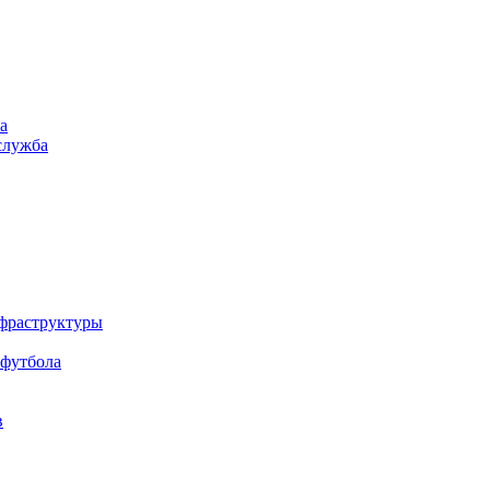
а
служба
нфраструктуры
 футбола
в