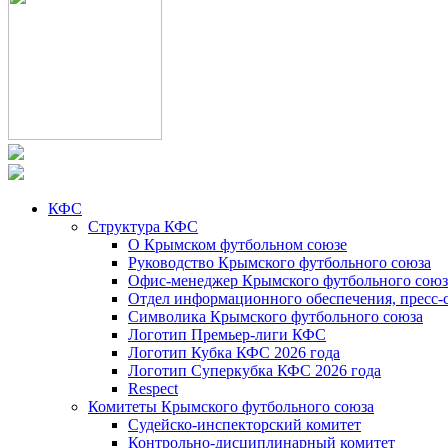
КФС
Структура КФС
О Крымском футбольном союзе
Руководство Крымского футбольного союза
Офис-менеджер Крымского футбольного союз
Отдел информационного обеспечения, пресс-
Символика Крымского футбольного союза
Логотип Премьер-лиги КФС
Логотип Кубка КФС 2026 года
Логотип Суперкубка КФС 2026 года
Respect
Комитеты Крымского футбольного союза
Судейско-инспекторский комитет
Контрольно-дисциплинарный комитет