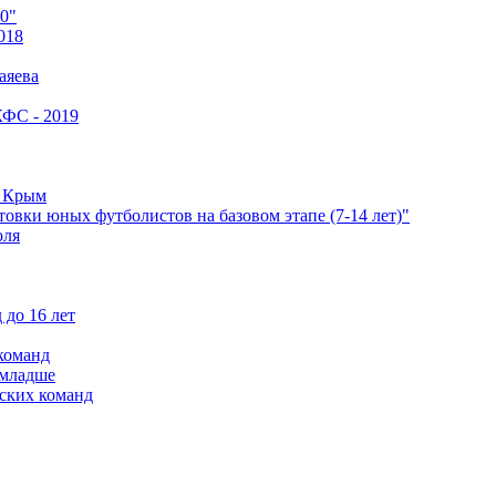
0"
018
аяева
КФС - 2019
е Крым
овки юных футболистов на базовом этапе (7-14 лет)"
оля
 до 16 лет
команд
 младше
ских команд