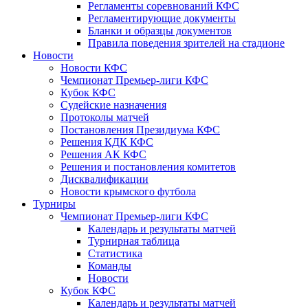
Регламенты соревнований КФС
Регламентирующие документы
Бланки и образцы документов
Правила поведения зрителей на стадионе
Новости
Новости КФС
Чемпионат Премьер-лиги КФС
Кубок КФС
Судейские назначения
Протоколы матчей
Постановления Президиума КФС
Решения КДК КФС
Решения АК КФС
Решения и постановления комитетов
Дисквалификации
Новости крымского футбола
Турниры
Чемпионат Премьер-лиги КФС
Календарь и результаты матчей
Турнирная таблица
Статистика
Команды
Новости
Кубок КФС
Календарь и результаты матчей