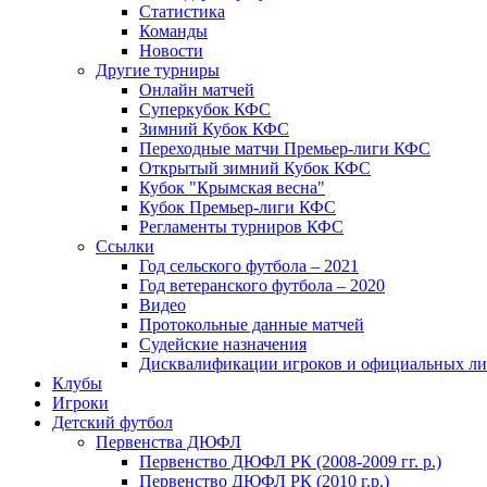
Статистика
Команды
Новости
Другие турниры
Онлайн матчей
Суперкубок КФС
Зимний Кубок КФС
Переходные матчи Премьер-лиги КФС
Открытый зимний Кубок КФС
Кубок "Крымская весна"
Кубок Премьер-лиги КФС
Регламенты турниров КФС
Ссылки
Год сельского футбола – 2021
Год ветеранского футбола – 2020
Видео
Протокольные данные матчей
Судейские назначения
Дисквалификации игроков и официальных ли
Клубы
Игроки
Детский футбол
Первенства ДЮФЛ
Первенство ДЮФЛ РК (2008-2009 гг. р.)
Первенство ДЮФЛ РК (2010 г.р.)