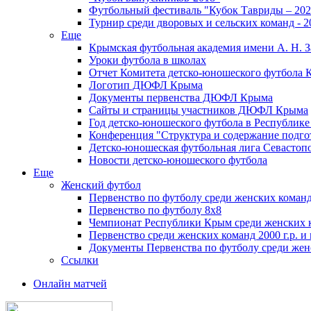
Футбольный фестиваль "Кубок Тавриды – 202
Турнир среди дворовых и сельских команд - 2
Еще
Крымская футбольная академия имени А. Н. З
Уроки футбола в школах
Отчет Комитета детско-юношеского футбола 
Логотип ДЮФЛ Крыма
Документы первенства ДЮФЛ Крыма
Сайты и страницы участников ДЮФЛ Крыма
Год детско-юношеского футбола в Республик
Конференция "Структура и содержание подгот
Детско-юношеская футбольная лига Севастоп
Новости детско-юношеского футбола
Еще
Женский футбол
Первенство по футболу среди женских команд
Первенство по футболу 8х8
Чемпионат Республики Крым среди женских 
Первенство среди женских команд 2000 г.р. и
Документы Первенства по футболу среди жен
Ссылки
Онлайн матчей