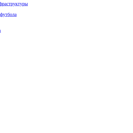
нфраструктуры
 футбола
в