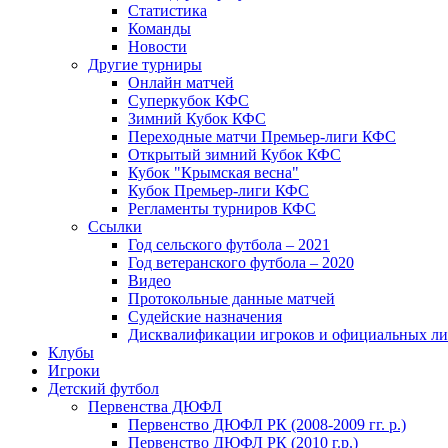
Статистика
Команды
Новости
Другие турниры
Онлайн матчей
Суперкубок КФС
Зимний Кубок КФС
Переходные матчи Премьер-лиги КФС
Открытый зимний Кубок КФС
Кубок "Крымская весна"
Кубок Премьер-лиги КФС
Регламенты турниров КФС
Ссылки
Год сельского футбола – 2021
Год ветеранского футбола – 2020
Видео
Протокольные данные матчей
Судейские назначения
Дисквалификации игроков и официальных ли
Клубы
Игроки
Детский футбол
Первенства ДЮФЛ
Первенство ДЮФЛ РК (2008-2009 гг. р.)
Первенство ДЮФЛ РК (2010 г.р.)