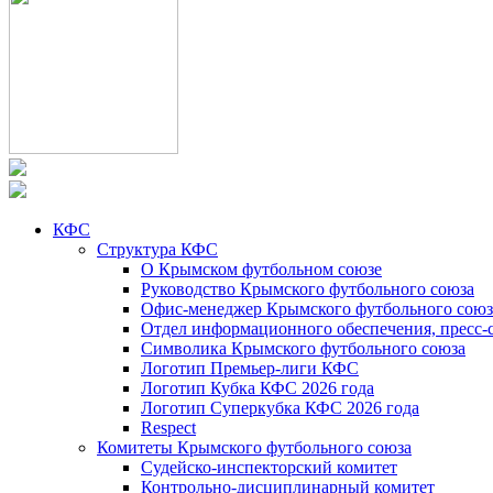
КФС
Структура КФС
О Крымском футбольном союзе
Руководство Крымского футбольного союза
Офис-менеджер Крымского футбольного союз
Отдел информационного обеспечения, пресс-
Символика Крымского футбольного союза
Логотип Премьер-лиги КФС
Логотип Кубка КФС 2026 года
Логотип Суперкубка КФС 2026 года
Respect
Комитеты Крымского футбольного союза
Судейско-инспекторский комитет
Контрольно-дисциплинарный комитет