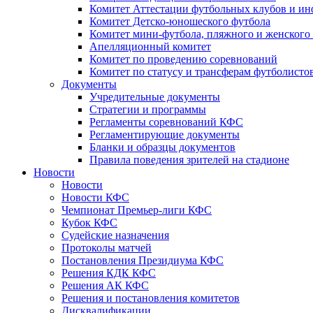
Комитет Аттестации футбольных клубов и и
Комитет Детско-юношеского футбола
Комитет мини-футбола, пляжного и женского
Апелляционный комитет
Комитет по проведению соревнований
Комитет по статусу и трансферам футболисто
Документы
Учредительные документы
Стратегии и программы
Регламенты соревнований КФС
Регламентирующие документы
Бланки и образцы документов
Правила поведения зрителей на стадионе
Новости
Новости
Новости КФС
Чемпионат Премьер-лиги КФС
Кубок КФС
Судейские назначения
Протоколы матчей
Постановления Президиума КФС
Решения КДК КФС
Решения АК КФС
Решения и постановления комитетов
Дисквалификации