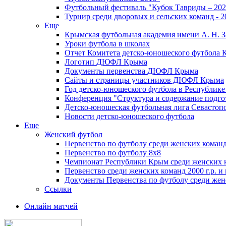
Футбольный фестиваль "Кубок Тавриды – 202
Турнир среди дворовых и сельских команд - 2
Еще
Крымская футбольная академия имени А. Н. З
Уроки футбола в школах
Отчет Комитета детско-юношеского футбола 
Логотип ДЮФЛ Крыма
Документы первенства ДЮФЛ Крыма
Сайты и страницы участников ДЮФЛ Крыма
Год детско-юношеского футбола в Республик
Конференция "Структура и содержание подгот
Детско-юношеская футбольная лига Севастоп
Новости детско-юношеского футбола
Еще
Женский футбол
Первенство по футболу среди женских команд
Первенство по футболу 8х8
Чемпионат Республики Крым среди женских 
Первенство среди женских команд 2000 г.р. и
Документы Первенства по футболу среди жен
Ссылки
Онлайн матчей