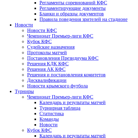
Регламенты соревнований КФС
Регламентирующие документы
Бланки и образцы документов
Правила поведения зрителей на стадионе
Новости
Новости КФС
Чемпионат Премьер-лиги КФС
Кубок КФС
Судейские назначения
Протоколы матчей
Постановления Президиума КФС
Решения КДК КФС
Решения АК КФС
Решения и постановления комитетов
Дисквалификации
Новости крымского футбола
Турниры
Чемпионат Премьер-лиги КФС
Календарь и результаты матчей
Турнирная таблица
Статистика
Команды
Новости
Кубок КФС
Календарь и результаты матчей