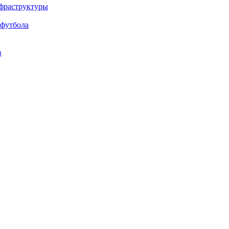
нфраструктуры
 футбола
в