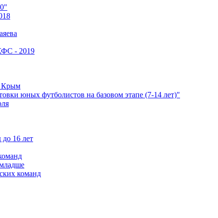
0"
018
аяева
КФС - 2019
е Крым
овки юных футболистов на базовом этапе (7-14 лет)"
оля
 до 16 лет
команд
 младше
ских команд