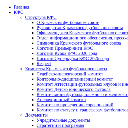
Главная
КФС
Структура КФС
О Крымском футбольном союзе
Руководство Крымского футбольного союза
Офис-менеджер Крымского футбольного союз
Отдел информационного обеспечения, пресс-
Символика Крымского футбольного союза
Логотип Премьер-лиги КФС
Логотип Кубка КФС 2026 года
Логотип Суперкубка КФС 2026 года
Respect
Комитеты Крымского футбольного союза
Судейско-инспекторский комитет
Контрольно-дисциплинарный комитет
Комитет Аттестации футбольных клубов и и
Комитет Детско-юношеского футбола
Комитет мини-футбола, пляжного и женского
Апелляционный комитет
Комитет по проведению соревнований
Комитет по статусу и трансферам футболисто
Документы
Учредительные документы
Стратегии и программы