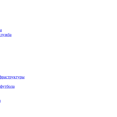
а
служба
нфраструктуры
 футбола
в