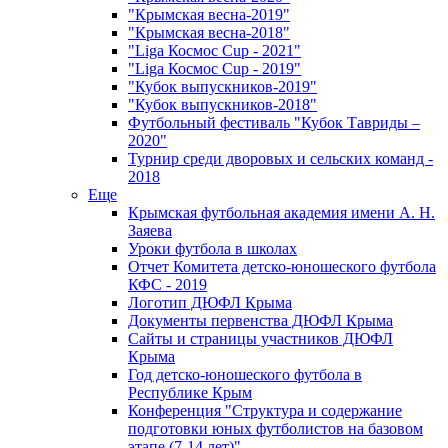
"Крымская весна-2019"
"Крымская весна-2018"
"Liga Космос Cup - 2021"
"Liga Космос Cup - 2019"
"Кубок выпускников-2019"
"Кубок выпускников-2018"
Футбольный фестиваль "Кубок Тавриды –
2020"
Турнир среди дворовых и сельских команд -
2018
Еще
Крымская футбольная академия имени А. Н.
Заяева
Уроки футбола в школах
Отчет Комитета детско-юношеского футбола
КФС - 2019
Логотип ДЮФЛ Крыма
Документы первенства ДЮФЛ Крыма
Сайты и страницы участников ДЮФЛ
Крыма
Год детско-юношеского футбола в
Республике Крым
Конференция "Структура и содержание
подготовки юных футболистов на базовом
этапе (7-14 лет)"