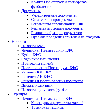
Комитет по статусу и трансферам
футболистов
Документы
Учредительные документы
Стратегии и программы
Регламенты соревнований КФС
Регламентирующие документы
Бланки и образцы документов
Правила поведения зрителей на стадионе
Новости
Новости КФС
Чемпионат Премьер-лиги КФС
Кубок КФС
Судейские назначения
Протоколы матчей
Постановления Президиума КФС
Решения КДК КФС
Решения АК КФС
Решения и постановления комитетов
Дисквалификации
Новости крымского футбола
Турниры
Чемпионат Премьер-лиги КФС
Календарь и результаты матчей
Турнирная таблица