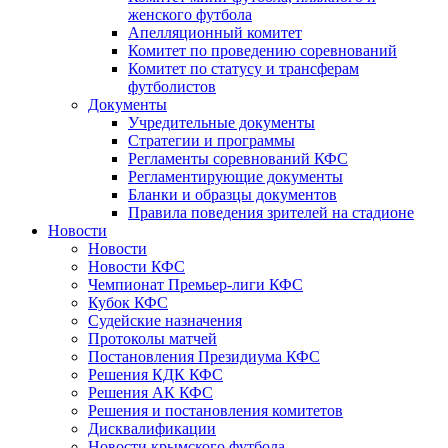
женского футбола
Апелляционный комитет
Комитет по проведению соревнований
Комитет по статусу и трансферам
футболистов
Документы
Учредительные документы
Стратегии и программы
Регламенты соревнований КФС
Регламентирующие документы
Бланки и образцы документов
Правила поведения зрителей на стадионе
Новости
Новости
Новости КФС
Чемпионат Премьер-лиги КФС
Кубок КФС
Судейские назначения
Протоколы матчей
Постановления Президиума КФС
Решения КДК КФС
Решения АК КФС
Решения и постановления комитетов
Дисквалификации
Новости крымского футбола