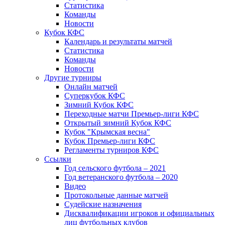
Статистика
Команды
Новости
Кубок КФС
Календарь и результаты матчей
Статистика
Команды
Новости
Другие турниры
Онлайн матчей
Суперкубок КФС
Зимний Кубок КФС
Переходные матчи Премьер-лиги КФС
Открытый зимний Кубок КФС
Кубок "Крымская весна"
Кубок Премьер-лиги КФС
Регламенты турниров КФС
Ссылки
Год сельского футбола – 2021
Год ветеранского футбола – 2020
Видео
Протокольные данные матчей
Судейские назначения
Дисквалификации игроков и официальных
лиц футбольных клубов