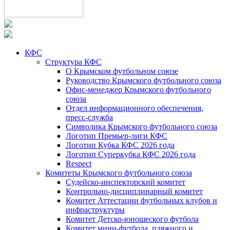
КФС
Структура КФС
О Крымском футбольном союзе
Руководство Крымского футбольного союза
Офис-менеджер Крымского футбольного
союза
Отдел информационного обеспечения,
пресс-служба
Символика Крымского футбольного союза
Логотип Премьер-лиги КФС
Логотип Кубка КФС 2026 года
Логотип Суперкубка КФС 2026 года
Respect
Комитеты Крымского футбольного союза
Судейско-инспекторский комитет
Контрольно-дисциплинарный комитет
Комитет Аттестации футбольных клубов и
инфраструктуры
Комитет Детско-юношеского футбола
Комитет мини-футбола, пляжного и