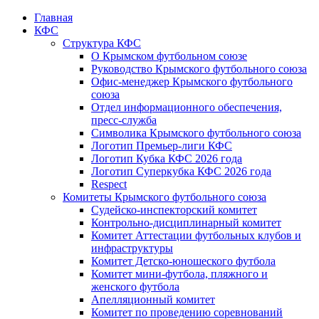
Главная
КФС
Структура КФС
О Крымском футбольном союзе
Руководство Крымского футбольного союза
Офис-менеджер Крымского футбольного
союза
Отдел информационного обеспечения,
пресс-служба
Символика Крымского футбольного союза
Логотип Премьер-лиги КФС
Логотип Кубка КФС 2026 года
Логотип Суперкубка КФС 2026 года
Respect
Комитеты Крымского футбольного союза
Судейско-инспекторский комитет
Контрольно-дисциплинарный комитет
Комитет Аттестации футбольных клубов и
инфраструктуры
Комитет Детско-юношеского футбола
Комитет мини-футбола, пляжного и
женского футбола
Апелляционный комитет
Комитет по проведению соревнований