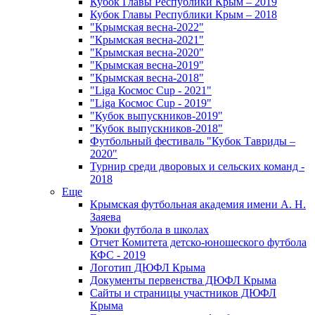
Кубок Главы Республики Крым – 2019
Кубок Главы Республики Крым – 2018
"Крымская весна-2022"
"Крымская весна-2021"
"Крымская весна-2020"
"Крымская весна-2019"
"Крымская весна-2018"
"Liga Космос Cup - 2021"
"Liga Космос Cup - 2019"
"Кубок выпускников-2019"
"Кубок выпускников-2018"
Футбольный фестиваль "Кубок Тавриды –
2020"
Турнир среди дворовых и сельских команд -
2018
Еще
Крымская футбольная академия имени А. Н.
Заяева
Уроки футбола в школах
Отчет Комитета детско-юношеского футбола
КФС - 2019
Логотип ДЮФЛ Крыма
Документы первенства ДЮФЛ Крыма
Сайты и страницы участников ДЮФЛ
Крыма