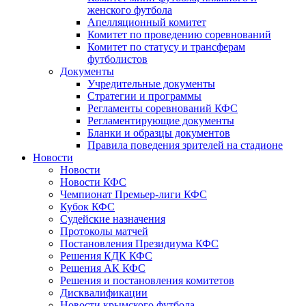
женского футбола
Апелляционный комитет
Комитет по проведению соревнований
Комитет по статусу и трансферам
футболистов
Документы
Учредительные документы
Стратегии и программы
Регламенты соревнований КФС
Регламентирующие документы
Бланки и образцы документов
Правила поведения зрителей на стадионе
Новости
Новости
Новости КФС
Чемпионат Премьер-лиги КФС
Кубок КФС
Судейские назначения
Протоколы матчей
Постановления Президиума КФС
Решения КДК КФС
Решения АК КФС
Решения и постановления комитетов
Дисквалификации
Новости крымского футбола