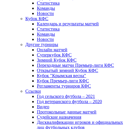
Статистика
Команды
Новости
Кубок КФС
Календарь и результаты матчей
Статистика
Команды
Новости
Другие турниры
Онлайн матчей
Суперкубок КФС
Зимний Кубок КФС
Переходные матчи Премьер-лиги КФС
Открытый зимний Кубок КФС
Кубок "Крымская весна"
Кубок Премьер-лиги КФС
Регламенты турниров КФС
Ссылки
Год сельского футбола – 2021
Год ветеранского футбола – 2020
Видео
Протокольные данные матчей
Судейские назначения
Дисквалификации игроков и официальных
лиц футбольных клубов