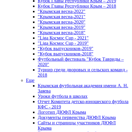
Кубок Главы Республики Крым – 2019
Кубок Главы Республики Крым – 2018
"Крымская весна-2022"
"Крымская весна-2021"
"Крымская весна-2020"
"Крымская весна-2019"
"Крымская весна-2018"
"Liga Космос Cup - 2021"
"Liga Космос Cup - 2019"
"Кубок выпускников-2019"
"Кубок выпускников-2018"
Футбольный фестиваль "Кубок Тавриды –
2020"
Турнир среди дворовых и сельских команд -
2018
Еще
Крымская футбольная академия имени А. Н.
Заяева
Уроки футбола в школах
Отчет Комитета детско-юношеского футбола
КФС - 2019
Логотип ДЮФЛ Крыма
Документы первенства ДЮФЛ Крыма
Сайты и страницы участников ДЮФЛ
Крыма