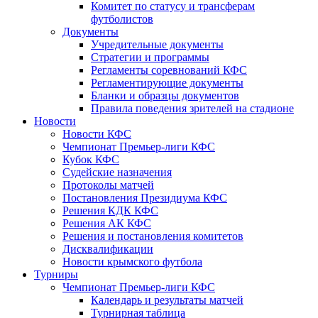
Комитет по статусу и трансферам
футболистов
Документы
Учредительные документы
Стратегии и программы
Регламенты соревнований КФС
Регламентирующие документы
Бланки и образцы документов
Правила поведения зрителей на стадионе
Новости
Новости КФС
Чемпионат Премьер-лиги КФС
Кубок КФС
Судейские назначения
Протоколы матчей
Постановления Президиума КФС
Решения КДК КФС
Решения АК КФС
Решения и постановления комитетов
Дисквалификации
Новости крымского футбола
Турниры
Чемпионат Премьер-лиги КФС
Календарь и результаты матчей
Турнирная таблица