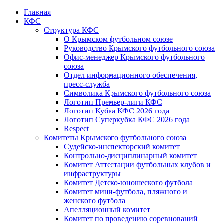
Главная
КФС
Структура КФС
О Крымском футбольном союзе
Руководство Крымского футбольного союза
Офис-менеджер Крымского футбольного
союза
Отдел информационного обеспечения,
пресс-служба
Символика Крымского футбольного союза
Логотип Премьер-лиги КФС
Логотип Кубка КФС 2026 года
Логотип Суперкубка КФС 2026 года
Respect
Комитеты Крымского футбольного союза
Судейско-инспекторский комитет
Контрольно-дисциплинарный комитет
Комитет Аттестации футбольных клубов и
инфраструктуры
Комитет Детско-юношеского футбола
Комитет мини-футбола, пляжного и
женского футбола
Апелляционный комитет
Комитет по проведению соревнований