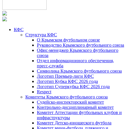
КФС
Структура КФС
О Крымском футбольном союзе
Руководство Крымского футбольного союза
Офис-менеджер Крымского футбольного
союза
Отдел информационного обеспечения,
пресс-служба
Символика Крымского футбольного союза
Логотип Премьер-лиги КФС
Логотип Кубка КФС 2026 года
Логотип Суперкубка КФС 2026 года
Respect
Комитеты Крымского футбольного союза
Судейско-инспекторский комитет
Контрольно-дисциплинарный комитет
Комитет Аттестации футбольных клубов и
инфраструктуры
Комитет Детско-юношеского футбола
Комитет мини-футбола, пляжного и