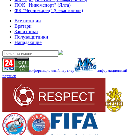
ПФК "Инкомспорт" (Ялта)
ФК "Черноморец" (Севастополь)
Все позиции
Вратари
Защитники
Полузащитники
Нападающие
информационный партнер
информационный
партнер