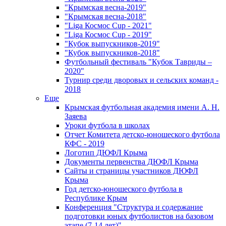
"Крымская весна-2019"
"Крымская весна-2018"
"Liga Космос Cup - 2021"
"Liga Космос Cup - 2019"
"Кубок выпускников-2019"
"Кубок выпускников-2018"
Футбольный фестиваль "Кубок Тавриды –
2020"
Турнир среди дворовых и сельских команд -
2018
Еще
Крымская футбольная академия имени А. Н.
Заяева
Уроки футбола в школах
Отчет Комитета детско-юношеского футбола
КФС - 2019
Логотип ДЮФЛ Крыма
Документы первенства ДЮФЛ Крыма
Сайты и страницы участников ДЮФЛ
Крыма
Год детско-юношеского футбола в
Республике Крым
Конференция "Структура и содержание
подготовки юных футболистов на базовом
этапе (7-14 лет)"