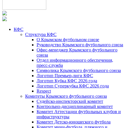
КФС
Структура КФС
О Крымском футбольном союзе
Руководство Крымского футбольного союза
Офис-менеджер Крымского футбольного
союза
Отдел информационного обеспечения,
пресс-служба
Символика Крымского футбольного союза
Логотип Премьер-лиги КФС
Логотип Кубка КФС 2026 года
Логотип Суперкубка КФС 2026 года
Respect
Комитеты Крымского футбольного союза
Судейско-инспекторский комитет
Контрольно-дисциплинарный комитет
Комитет Аттестации футбольных клубов и
инфраструктуры
Комитет Детско-юношеского футбола
Комитет мини-футбола, пляжного и