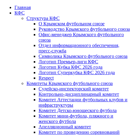
Главная
КФС
Структура КФС
О Крымском футбольном союзе
Руководство Крымского футбольного союза
Офис-менеджер Крымского футбольного
союза
Отдел информационного обеспечения,
пресс-служба
Символика Крымского футбольного союза
Логотип Премьер-лиги КФС
Логотип Кубка КФС 2026 года
Логотип Суперкубка КФС 2026 года
Respect
Комитеты Крымского футбольного союза
Судейско-инспекторский комитет
Контрольно-дисциплинарный комитет
Комитет Аттестации футбольных клубов и
инфраструктуры
Комитет Детско-юношеского футбола
Комитет мини-футбола, пляжного и
женского футбола
Апелляционный комитет
Комитет по проведению соревнований