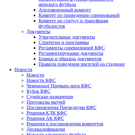
женского футбола
Апелляционный комитет
Комитет по проведению соревнований
Комитет по статусу и трансферам
футболистов
Документы
Учредительные документы
Стратегии и программы
Регламенты соревнований КФС
Регламентирующие документы
Бланки и образцы документов
Правила поведения зрителей на стадионе
Новости
Новости
Новости КФС
Чемпионат Премьер-лиги КФС
Кубок КФС
Судейские назначения
Протоколы матчей
Постановления Президиума КФС
Решения КДК КФС
Решения АК КФС
Решения и постановления комитетов
Дисквалификации
Новости крымского футбола