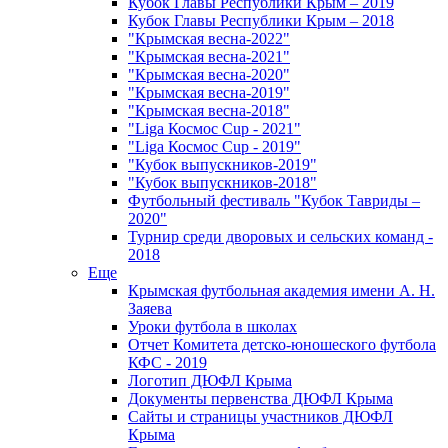
Кубок Главы Республики Крым – 2019
Кубок Главы Республики Крым – 2018
"Крымская весна-2022"
"Крымская весна-2021"
"Крымская весна-2020"
"Крымская весна-2019"
"Крымская весна-2018"
"Liga Космос Cup - 2021"
"Liga Космос Cup - 2019"
"Кубок выпускников-2019"
"Кубок выпускников-2018"
Футбольный фестиваль "Кубок Тавриды –
2020"
Турнир среди дворовых и сельских команд -
2018
Еще
Крымская футбольная академия имени А. Н.
Заяева
Уроки футбола в школах
Отчет Комитета детско-юношеского футбола
КФС - 2019
Логотип ДЮФЛ Крыма
Документы первенства ДЮФЛ Крыма
Сайты и страницы участников ДЮФЛ
Крыма