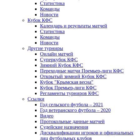
Статистика
Команды
Новости
Кубок КФС
Календарь и результаты матчей
Статистика
Команды
Новости
Другие турниры
Онлайн матчей
Суперкубок КФС
Зимний Кубок КФС
Переходные матчи Премьер-лиги КФС
Открытый зимний Кубок КФС
Кубок "Крымская весна"
Кубок Премьер-лиги КФС
Регламенты турниров КФС
Ссылки
Год сельского футбола – 2021
Год ветеранского футбола – 2020
Видео
Протокольные данные матчей
Судейские назначения
Дисквалификации игроков и официальных
лиц футбольных клубов