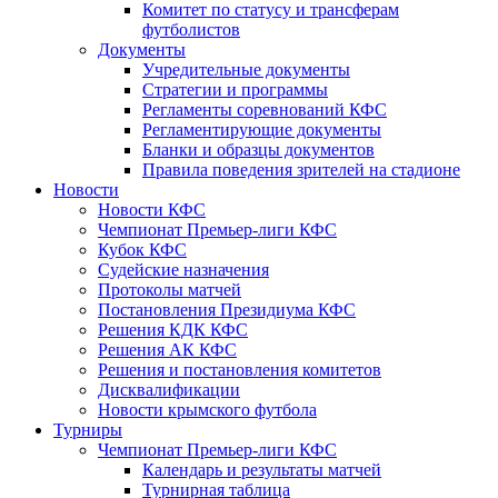
Комитет по статусу и трансферам
футболистов
Документы
Учредительные документы
Стратегии и программы
Регламенты соревнований КФС
Регламентирующие документы
Бланки и образцы документов
Правила поведения зрителей на стадионе
Новости
Новости КФС
Чемпионат Премьер-лиги КФС
Кубок КФС
Судейские назначения
Протоколы матчей
Постановления Президиума КФС
Решения КДК КФС
Решения АК КФС
Решения и постановления комитетов
Дисквалификации
Новости крымского футбола
Турниры
Чемпионат Премьер-лиги КФС
Календарь и результаты матчей
Турнирная таблица