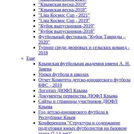
"Крымская весна-2019"
"Крымская весна-2018"
"Liga Космос Cup - 2021"
"Liga Космос Cup - 2019"
"Кубок выпускников-2019"
"Кубок выпускников-2018"
Футбольный фестиваль "Кубок Тавриды –
2020"
Турнир среди дворовых и сельских команд -
2018
Еще
Крымская футбольная академия имени А. Н.
Заяева
Уроки футбола в школах
Отчет Комитета детско-юношеского футбола
КФС - 2019
Логотип ДЮФЛ Крыма
Документы первенства ДЮФЛ Крыма
Сайты и страницы участников ДЮФЛ
Крыма
Год детско-юношеского футбола в
Республике Крым
Конференция "Структура и содержание
подготовки юных футболистов на базовом
этапе (7-14 лет)"