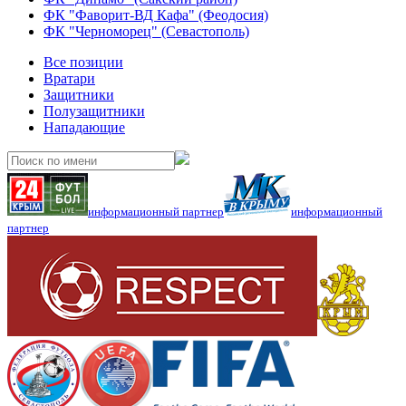
ФК "Фаворит-ВД Кафа" (Феодосия)
ФК "Черноморец" (Севастополь)
Все позиции
Вратари
Защитники
Полузащитники
Нападающие
информационный партнер
информационный
партнер