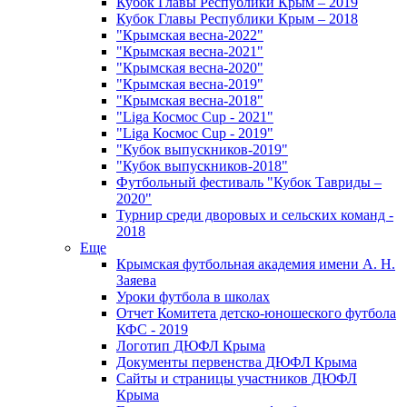
Кубок Главы Республики Крым – 2019
Кубок Главы Республики Крым – 2018
"Крымская весна-2022"
"Крымская весна-2021"
"Крымская весна-2020"
"Крымская весна-2019"
"Крымская весна-2018"
"Liga Космос Cup - 2021"
"Liga Космос Cup - 2019"
"Кубок выпускников-2019"
"Кубок выпускников-2018"
Футбольный фестиваль "Кубок Тавриды –
2020"
Турнир среди дворовых и сельских команд -
2018
Еще
Крымская футбольная академия имени А. Н.
Заяева
Уроки футбола в школах
Отчет Комитета детско-юношеского футбола
КФС - 2019
Логотип ДЮФЛ Крыма
Документы первенства ДЮФЛ Крыма
Сайты и страницы участников ДЮФЛ
Крыма