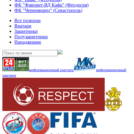
ФК "Фаворит-ВД Кафа" (Феодосия)
ФК "Черноморец" (Севастополь)
Все позиции
Вратари
Защитники
Полузащитники
Нападающие
информационный партнер
информационный
партнер