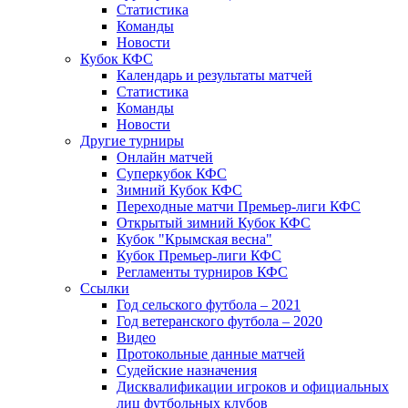
Статистика
Команды
Новости
Кубок КФС
Календарь и результаты матчей
Статистика
Команды
Новости
Другие турниры
Онлайн матчей
Суперкубок КФС
Зимний Кубок КФС
Переходные матчи Премьер-лиги КФС
Открытый зимний Кубок КФС
Кубок "Крымская весна"
Кубок Премьер-лиги КФС
Регламенты турниров КФС
Ссылки
Год сельского футбола – 2021
Год ветеранского футбола – 2020
Видео
Протокольные данные матчей
Судейские назначения
Дисквалификации игроков и официальных
лиц футбольных клубов