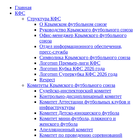
Главная
КФС
Структура КФС
О Крымском футбольном союзе
Руководство Крымского футбольного союза
Офис-менеджер Крымского футбольного
союза
Отдел информационного обеспечения,
пресс-служба
Символика Крымского футбольного союза
Логотип Премьер-лиги КФС
Логотип Кубка КФС 2026 года
Логотип Суперкубка КФС 2026 года
Respect
Комитеты Крымского футбольного союза
Судейско-инспекторский комитет
Контрольно-дисциплинарный комитет
Комитет Аттестации футбольных клубов и
инфраструктуры
Комитет Детско-юношеского футбола
Комитет мини-футбола, пляжного и
женского футбола
Апелляционный комитет
Комитет по проведению соревнований