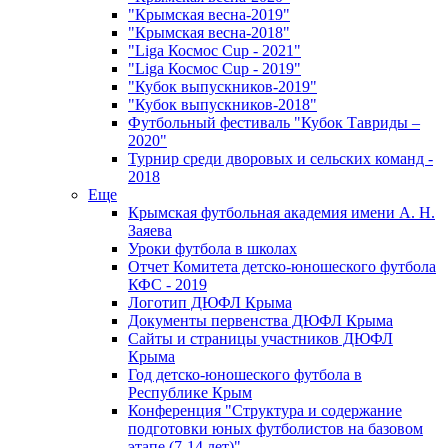
"Крымская весна-2019"
"Крымская весна-2018"
"Liga Космос Cup - 2021"
"Liga Космос Cup - 2019"
"Кубок выпускников-2019"
"Кубок выпускников-2018"
Футбольный фестиваль "Кубок Тавриды –
2020"
Турнир среди дворовых и сельских команд -
2018
Еще
Крымская футбольная академия имени А. Н.
Заяева
Уроки футбола в школах
Отчет Комитета детско-юношеского футбола
КФС - 2019
Логотип ДЮФЛ Крыма
Документы первенства ДЮФЛ Крыма
Сайты и страницы участников ДЮФЛ
Крыма
Год детско-юношеского футбола в
Республике Крым
Конференция "Структура и содержание
подготовки юных футболистов на базовом
этапе (7-14 лет)"