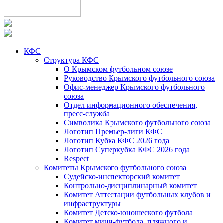
КФС
Структура КФС
О Крымском футбольном союзе
Руководство Крымского футбольного союза
Офис-менеджер Крымского футбольного
союза
Отдел информационного обеспечения,
пресс-служба
Символика Крымского футбольного союза
Логотип Премьер-лиги КФС
Логотип Кубка КФС 2026 года
Логотип Суперкубка КФС 2026 года
Respect
Комитеты Крымского футбольного союза
Судейско-инспекторский комитет
Контрольно-дисциплинарный комитет
Комитет Аттестации футбольных клубов и
инфраструктуры
Комитет Детско-юношеского футбола
Комитет мини-футбола, пляжного и