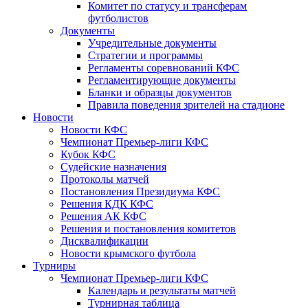
Комитет по статусу и трансферам
футболистов
Документы
Учредительные документы
Стратегии и программы
Регламенты соревнований КФС
Регламентирующие документы
Бланки и образцы документов
Правила поведения зрителей на стадионе
Новости
Новости КФС
Чемпионат Премьер-лиги КФС
Кубок КФС
Судейские назначения
Протоколы матчей
Постановления Президиума КФС
Решения КДК КФС
Решения АК КФС
Решения и постановления комитетов
Дисквалификации
Новости крымского футбола
Турниры
Чемпионат Премьер-лиги КФС
Календарь и результаты матчей
Турнирная таблица