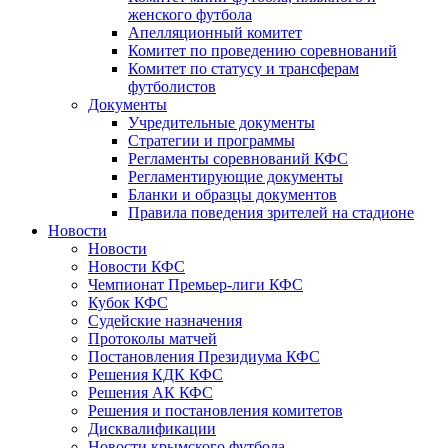
женского футбола
Апелляционный комитет
Комитет по проведению соревнований
Комитет по статусу и трансферам
футболистов
Документы
Учредительные документы
Стратегии и программы
Регламенты соревнований КФС
Регламентирующие документы
Бланки и образцы документов
Правила поведения зрителей на стадионе
Новости
Новости
Новости КФС
Чемпионат Премьер-лиги КФС
Кубок КФС
Судейские назначения
Протоколы матчей
Постановления Президиума КФС
Решения КДК КФС
Решения АК КФС
Решения и постановления комитетов
Дисквалификации
Новости крымского футбола