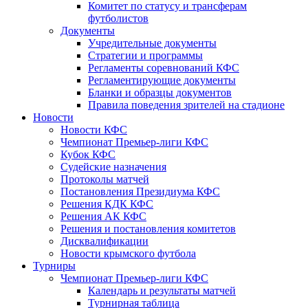
Комитет по статусу и трансферам
футболистов
Документы
Учредительные документы
Стратегии и программы
Регламенты соревнований КФС
Регламентирующие документы
Бланки и образцы документов
Правила поведения зрителей на стадионе
Новости
Новости КФС
Чемпионат Премьер-лиги КФС
Кубок КФС
Судейские назначения
Протоколы матчей
Постановления Президиума КФС
Решения КДК КФС
Решения АК КФС
Решения и постановления комитетов
Дисквалификации
Новости крымского футбола
Турниры
Чемпионат Премьер-лиги КФС
Календарь и результаты матчей
Турнирная таблица