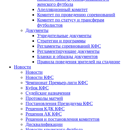
женского футбола
Апелляционный комитет
Комитет по проведению соревнований
Комитет по статусу и трансферам
футболистов
Документы
Учредительные документы
Стратегии и программы
Регламенты соревнований КФС
Регламентирующие документы
Бланки и образцы документов
Правила поведения зрителей на стадионе
Новости
Новости
Новости КФС
Чемпионат Премьер-лиги КФС
Кубок КФС
Судейские назначения
Протоколы матчей
Постановления Президиума КФС
Решения КДК КФС
Решения АК КФС
Решения и постановления комитетов
Дисквалификации
Новости крымского футбола