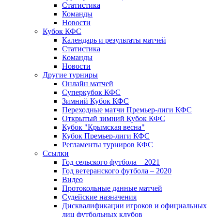
Статистика
Команды
Новости
Кубок КФС
Календарь и результаты матчей
Статистика
Команды
Новости
Другие турниры
Онлайн матчей
Суперкубок КФС
Зимний Кубок КФС
Переходные матчи Премьер-лиги КФС
Открытый зимний Кубок КФС
Кубок "Крымская весна"
Кубок Премьер-лиги КФС
Регламенты турниров КФС
Ссылки
Год сельского футбола – 2021
Год ветеранского футбола – 2020
Видео
Протокольные данные матчей
Судейские назначения
Дисквалификации игроков и официальных
лиц футбольных клубов