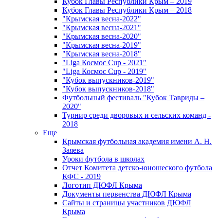
Кубок Главы Республики Крым – 2019
Кубок Главы Республики Крым – 2018
"Крымская весна-2022"
"Крымская весна-2021"
"Крымская весна-2020"
"Крымская весна-2019"
"Крымская весна-2018"
"Liga Космос Cup - 2021"
"Liga Космос Cup - 2019"
"Кубок выпускников-2019"
"Кубок выпускников-2018"
Футбольный фестиваль "Кубок Тавриды –
2020"
Турнир среди дворовых и сельских команд -
2018
Еще
Крымская футбольная академия имени А. Н.
Заяева
Уроки футбола в школах
Отчет Комитета детско-юношеского футбола
КФС - 2019
Логотип ДЮФЛ Крыма
Документы первенства ДЮФЛ Крыма
Сайты и страницы участников ДЮФЛ
Крыма