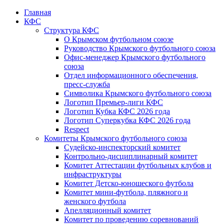
Главная
КФС
Структура КФС
О Крымском футбольном союзе
Руководство Крымского футбольного союза
Офис-менеджер Крымского футбольного
союза
Отдел информационного обеспечения,
пресс-служба
Символика Крымского футбольного союза
Логотип Премьер-лиги КФС
Логотип Кубка КФС 2026 года
Логотип Суперкубка КФС 2026 года
Respect
Комитеты Крымского футбольного союза
Судейско-инспекторский комитет
Контрольно-дисциплинарный комитет
Комитет Аттестации футбольных клубов и
инфраструктуры
Комитет Детско-юношеского футбола
Комитет мини-футбола, пляжного и
женского футбола
Апелляционный комитет
Комитет по проведению соревнований