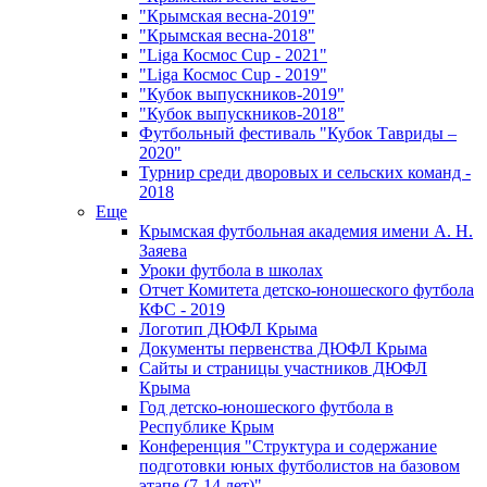
"Крымская весна-2019"
"Крымская весна-2018"
"Liga Космос Cup - 2021"
"Liga Космос Cup - 2019"
"Кубок выпускников-2019"
"Кубок выпускников-2018"
Футбольный фестиваль "Кубок Тавриды –
2020"
Турнир среди дворовых и сельских команд -
2018
Еще
Крымская футбольная академия имени А. Н.
Заяева
Уроки футбола в школах
Отчет Комитета детско-юношеского футбола
КФС - 2019
Логотип ДЮФЛ Крыма
Документы первенства ДЮФЛ Крыма
Сайты и страницы участников ДЮФЛ
Крыма
Год детско-юношеского футбола в
Республике Крым
Конференция "Структура и содержание
подготовки юных футболистов на базовом
этапе (7-14 лет)"