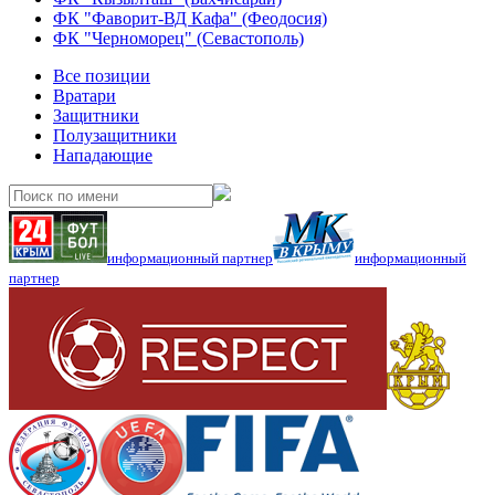
ФК "Фаворит-ВД Кафа" (Феодосия)
ФК "Черноморец" (Севастополь)
Все позиции
Вратари
Защитники
Полузащитники
Нападающие
информационный партнер
информационный
партнер