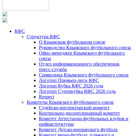
КФС
Структура КФС
О Крымском футбольном союзе
Руководство Крымского футбольного союза
Офис-менеджер Крымского футбольного
союза
Отдел информационного обеспечения,
пресс-служба
Символика Крымского футбольного союза
Логотип Премьер-лиги КФС
Логотип Кубка КФС 2026 года
Логотип Суперкубка КФС 2026 года
Respect
Комитеты Крымского футбольного союза
Судейско-инспекторский комитет
Контрольно-дисциплинарный комитет
Комитет Аттестации футбольных клубов и
инфраструктуры
Комитет Детско-юношеского футбола
Комитет мини-футбола, пляжного и