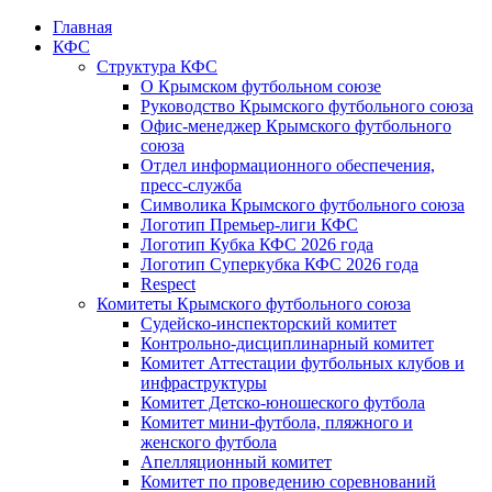
Главная
КФС
Структура КФС
О Крымском футбольном союзе
Руководство Крымского футбольного союза
Офис-менеджер Крымского футбольного
союза
Отдел информационного обеспечения,
пресс-служба
Символика Крымского футбольного союза
Логотип Премьер-лиги КФС
Логотип Кубка КФС 2026 года
Логотип Суперкубка КФС 2026 года
Respect
Комитеты Крымского футбольного союза
Судейско-инспекторский комитет
Контрольно-дисциплинарный комитет
Комитет Аттестации футбольных клубов и
инфраструктуры
Комитет Детско-юношеского футбола
Комитет мини-футбола, пляжного и
женского футбола
Апелляционный комитет
Комитет по проведению соревнований