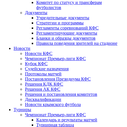
Комитет по статусу и трансферам
футболистов
Документы
Учредительные документы
Стратегии и программы
Регламенты соревнований КФС
Регламентирующие документы
Бланки и образцы документов
Правила поведения зрителей на стадионе
Новости
Новости КФС
Чемпионат Премьер-лиги КФС
Кубок КФС
Судейские назначения
Протоколы матчей
Постановления Президиума КФС
Решения КДК КФС
Решения АК КФС
Решения и постановления комитетов
Дисквалификации
Новости крымского футбола
Турниры
Чемпионат Премьер-лиги КФС
Календарь и результаты матчей
Турнирная таблица