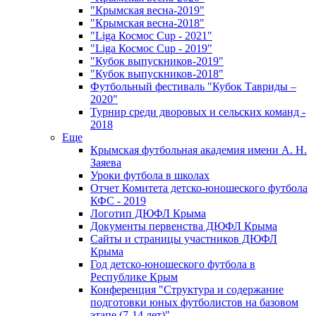
"Крымская весна-2019"
"Крымская весна-2018"
"Liga Космос Cup - 2021"
"Liga Космос Cup - 2019"
"Кубок выпускников-2019"
"Кубок выпускников-2018"
Футбольный фестиваль "Кубок Тавриды –
2020"
Турнир среди дворовых и сельских команд -
2018
Еще
Крымская футбольная академия имени А. Н.
Заяева
Уроки футбола в школах
Отчет Комитета детско-юношеского футбола
КФС - 2019
Логотип ДЮФЛ Крыма
Документы первенства ДЮФЛ Крыма
Сайты и страницы участников ДЮФЛ
Крыма
Год детско-юношеского футбола в
Республике Крым
Конференция "Структура и содержание
подготовки юных футболистов на базовом
этапе (7-14 лет)"