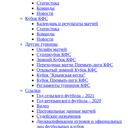
Статистика
Команды
Новости
Кубок КФС
Календарь и результаты матчей
Статистика
Команды
Новости
Другие турниры
Онлайн матчей
Суперкубок КФС
Зимний Кубок КФС
Переходные матчи Премьер-лиги КФС
Открытый зимний Кубок КФС
Кубок "Крымская весна"
Кубок Премьер-лиги КФС
Регламенты турниров КФС
Ссылки
Год сельского футбола – 2021
Год ветеранского футбола – 2020
Видео
Протокольные данные матчей
Судейские назначения
Дисквалификации игроков и официальных
лиц футбольных клубов