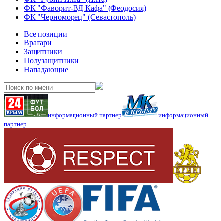
ФК "Фаворит-ВД Кафа" (Феодосия)
ФК "Черноморец" (Севастополь)
Все позиции
Вратари
Защитники
Полузащитники
Нападающие
информационный партнер
информационный
партнер