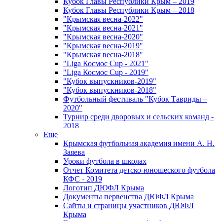
Кубок Главы Республики Крым – 2019
Кубок Главы Республики Крым – 2018
"Крымская весна-2022"
"Крымская весна-2021"
"Крымская весна-2020"
"Крымская весна-2019"
"Крымская весна-2018"
"Liga Космос Cup - 2021"
"Liga Космос Cup - 2019"
"Кубок выпускников-2019"
"Кубок выпускников-2018"
Футбольный фестиваль "Кубок Тавриды –
2020"
Турнир среди дворовых и сельских команд -
2018
Еще
Крымская футбольная академия имени А. Н.
Заяева
Уроки футбола в школах
Отчет Комитета детско-юношеского футбола
КФС - 2019
Логотип ДЮФЛ Крыма
Документы первенства ДЮФЛ Крыма
Сайты и страницы участников ДЮФЛ
Крыма