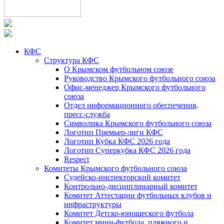
КФС
Структура КФС
О Крымском футбольном союзе
Руководство Крымского футбольного союза
Офис-менеджер Крымского футбольного
союза
Отдел информационного обеспечения,
пресс-служба
Символика Крымского футбольного союза
Логотип Премьер-лиги КФС
Логотип Кубка КФС 2026 года
Логотип Суперкубка КФС 2026 года
Respect
Комитеты Крымского футбольного союза
Судейско-инспекторский комитет
Контрольно-дисциплинарный комитет
Комитет Аттестации футбольных клубов и
инфраструктуры
Комитет Детско-юношеского футбола
Комитет мини-футбола, пляжного и