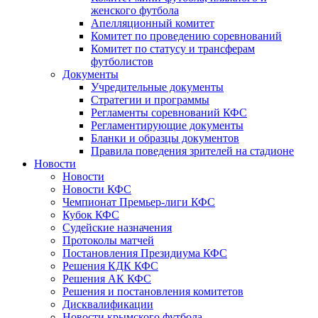
женского футбола
Апелляционный комитет
Комитет по проведению соревнований
Комитет по статусу и трансферам
футболистов
Документы
Учредительные документы
Стратегии и программы
Регламенты соревнований КФС
Регламентирующие документы
Бланки и образцы документов
Правила поведения зрителей на стадионе
Новости
Новости
Новости КФС
Чемпионат Премьер-лиги КФС
Кубок КФС
Судейские назначения
Протоколы матчей
Постановления Президиума КФС
Решения КДК КФС
Решения АК КФС
Решения и постановления комитетов
Дисквалификации
Новости крымского футбола