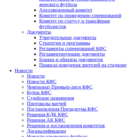
женского футбола
Апелляционный комитет
Комитет по проведению соревнований
Комитет по статусу и трансферам
футболистов
Документы
Учредительные документы
Стратегии и программы
Регламенты соревнований КФС
Регламентирующие документы
Бланки и образцы документов
Правила поведения зрителей на стадионе
Новости
Новости
Новости КФС
Чемпионат Премьер-лиги КФС
Кубок КФС
Судейские назначения
Протоколы матчей
Постановления Президиума КФС
Решения КДК КФС
Решения АК КФС
Решения и постановления комитетов
Дисквалификации
Новости крымского футбола