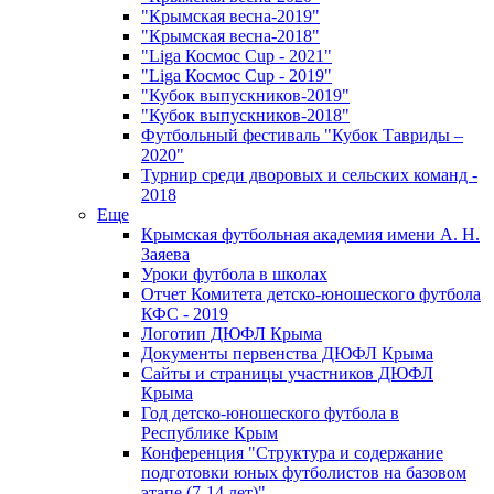
"Крымская весна-2019"
"Крымская весна-2018"
"Liga Космос Cup - 2021"
"Liga Космос Cup - 2019"
"Кубок выпускников-2019"
"Кубок выпускников-2018"
Футбольный фестиваль "Кубок Тавриды –
2020"
Турнир среди дворовых и сельских команд -
2018
Еще
Крымская футбольная академия имени А. Н.
Заяева
Уроки футбола в школах
Отчет Комитета детско-юношеского футбола
КФС - 2019
Логотип ДЮФЛ Крыма
Документы первенства ДЮФЛ Крыма
Сайты и страницы участников ДЮФЛ
Крыма
Год детско-юношеского футбола в
Республике Крым
Конференция "Структура и содержание
подготовки юных футболистов на базовом
этапе (7-14 лет)"