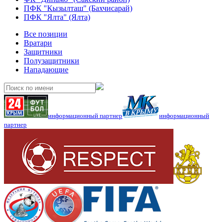
ПФК "Кызылташ" (Бахчисарай)
ПФК "Ялта" (Ялта)
Все позиции
Вратари
Защитники
Полузащитники
Нападающие
информационный партнер
информационный
партнер