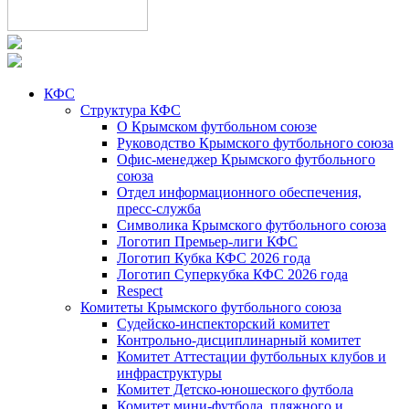
КФС
Структура КФС
О Крымском футбольном союзе
Руководство Крымского футбольного союза
Офис-менеджер Крымского футбольного
союза
Отдел информационного обеспечения,
пресс-служба
Символика Крымского футбольного союза
Логотип Премьер-лиги КФС
Логотип Кубка КФС 2026 года
Логотип Суперкубка КФС 2026 года
Respect
Комитеты Крымского футбольного союза
Судейско-инспекторский комитет
Контрольно-дисциплинарный комитет
Комитет Аттестации футбольных клубов и
инфраструктуры
Комитет Детско-юношеского футбола
Комитет мини-футбола, пляжного и