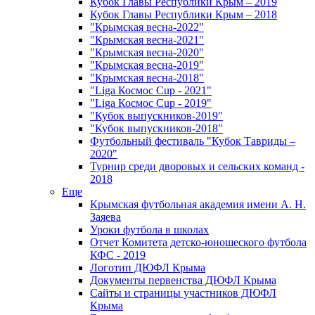
Кубок Главы Республики Крым – 2019
Кубок Главы Республики Крым – 2018
"Крымская весна-2022"
"Крымская весна-2021"
"Крымская весна-2020"
"Крымская весна-2019"
"Крымская весна-2018"
"Liga Космос Cup - 2021"
"Liga Космос Cup - 2019"
"Кубок выпускников-2019"
"Кубок выпускников-2018"
Футбольный фестиваль "Кубок Тавриды –
2020"
Турнир среди дворовых и сельских команд -
2018
Еще
Крымская футбольная академия имени А. Н.
Заяева
Уроки футбола в школах
Отчет Комитета детско-юношеского футбола
КФС - 2019
Логотип ДЮФЛ Крыма
Документы первенства ДЮФЛ Крыма
Сайты и страницы участников ДЮФЛ
Крыма