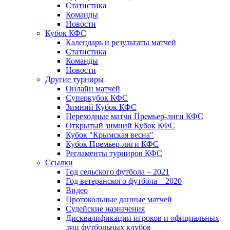
Статистика
Команды
Новости
Кубок КФС
Календарь и результаты матчей
Статистика
Команды
Новости
Другие турниры
Онлайн матчей
Суперкубок КФС
Зимний Кубок КФС
Переходные матчи Премьер-лиги КФС
Открытый зимний Кубок КФС
Кубок "Крымская весна"
Кубок Премьер-лиги КФС
Регламенты турниров КФС
Ссылки
Год сельского футбола – 2021
Год ветеранского футбола – 2020
Видео
Протокольные данные матчей
Судейские назначения
Дисквалификации игроков и официальных
лиц футбольных клубов