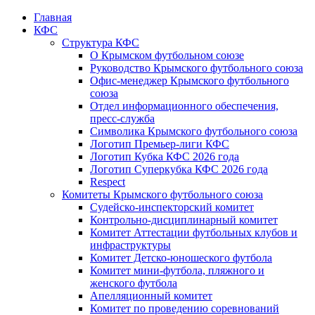
Главная
КФС
Структура КФС
О Крымском футбольном союзе
Руководство Крымского футбольного союза
Офис-менеджер Крымского футбольного
союза
Отдел информационного обеспечения,
пресс-служба
Символика Крымского футбольного союза
Логотип Премьер-лиги КФС
Логотип Кубка КФС 2026 года
Логотип Суперкубка КФС 2026 года
Respect
Комитеты Крымского футбольного союза
Судейско-инспекторский комитет
Контрольно-дисциплинарный комитет
Комитет Аттестации футбольных клубов и
инфраструктуры
Комитет Детско-юношеского футбола
Комитет мини-футбола, пляжного и
женского футбола
Апелляционный комитет
Комитет по проведению соревнований