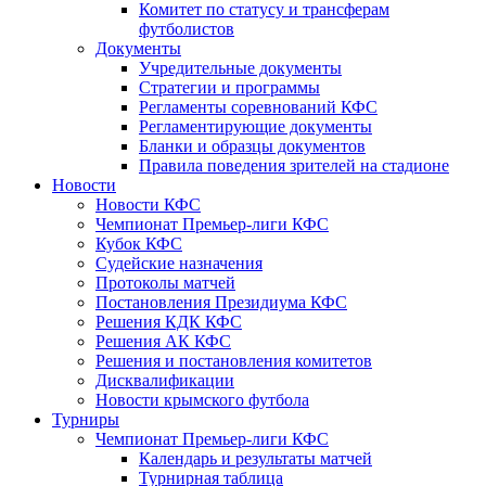
Комитет по статусу и трансферам
футболистов
Документы
Учредительные документы
Стратегии и программы
Регламенты соревнований КФС
Регламентирующие документы
Бланки и образцы документов
Правила поведения зрителей на стадионе
Новости
Новости КФС
Чемпионат Премьер-лиги КФС
Кубок КФС
Судейские назначения
Протоколы матчей
Постановления Президиума КФС
Решения КДК КФС
Решения АК КФС
Решения и постановления комитетов
Дисквалификации
Новости крымского футбола
Турниры
Чемпионат Премьер-лиги КФС
Календарь и результаты матчей
Турнирная таблица