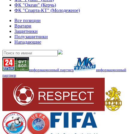
ФК "Океан" (Керчь)
ФК "Спарта-КТ" (Молодежное)
Все позиции
Вратари
Защитники
Полузащитники
Нападающие
информационный партнер
информационный
партнер