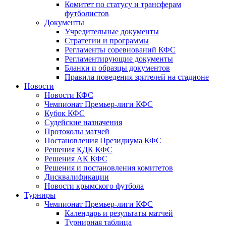
Комитет по статусу и трансферам
футболистов
Документы
Учредительные документы
Стратегии и программы
Регламенты соревнований КФС
Регламентирующие документы
Бланки и образцы документов
Правила поведения зрителей на стадионе
Новости
Новости КФС
Чемпионат Премьер-лиги КФС
Кубок КФС
Судейские назначения
Протоколы матчей
Постановления Президиума КФС
Решения КДК КФС
Решения АК КФС
Решения и постановления комитетов
Дисквалификации
Новости крымского футбола
Турниры
Чемпионат Премьер-лиги КФС
Календарь и результаты матчей
Турнирная таблица