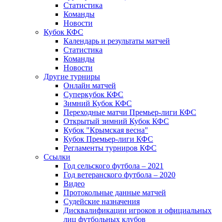
Статистика
Команды
Новости
Кубок КФС
Календарь и результаты матчей
Статистика
Команды
Новости
Другие турниры
Онлайн матчей
Суперкубок КФС
Зимний Кубок КФС
Переходные матчи Премьер-лиги КФС
Открытый зимний Кубок КФС
Кубок "Крымская весна"
Кубок Премьер-лиги КФС
Регламенты турниров КФС
Ссылки
Год сельского футбола – 2021
Год ветеранского футбола – 2020
Видео
Протокольные данные матчей
Судейские назначения
Дисквалификации игроков и официальных
лиц футбольных клубов