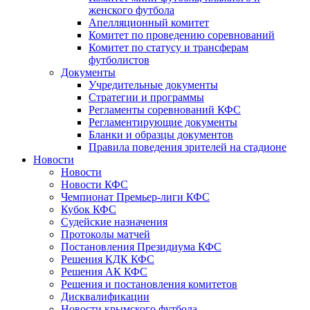
женского футбола
Апелляционный комитет
Комитет по проведению соревнований
Комитет по статусу и трансферам
футболистов
Документы
Учредительные документы
Стратегии и программы
Регламенты соревнований КФС
Регламентирующие документы
Бланки и образцы документов
Правила поведения зрителей на стадионе
Новости
Новости
Новости КФС
Чемпионат Премьер-лиги КФС
Кубок КФС
Судейские назначения
Протоколы матчей
Постановления Президиума КФС
Решения КДК КФС
Решения АК КФС
Решения и постановления комитетов
Дисквалификации
Новости крымского футбола