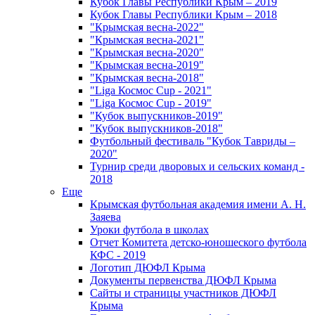
Кубок Главы Республики Крым – 2019
Кубок Главы Республики Крым – 2018
"Крымская весна-2022"
"Крымская весна-2021"
"Крымская весна-2020"
"Крымская весна-2019"
"Крымская весна-2018"
"Liga Космос Cup - 2021"
"Liga Космос Cup - 2019"
"Кубок выпускников-2019"
"Кубок выпускников-2018"
Футбольный фестиваль "Кубок Тавриды –
2020"
Турнир среди дворовых и сельских команд -
2018
Еще
Крымская футбольная академия имени А. Н.
Заяева
Уроки футбола в школах
Отчет Комитета детско-юношеского футбола
КФС - 2019
Логотип ДЮФЛ Крыма
Документы первенства ДЮФЛ Крыма
Сайты и страницы участников ДЮФЛ
Крыма