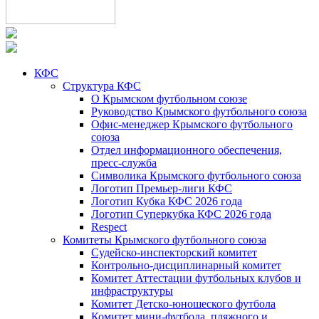
КФС
Структура КФС
О Крымском футбольном союзе
Руководство Крымского футбольного союза
Офис-менеджер Крымского футбольного
союза
Отдел информационного обеспечения,
пресс-служба
Символика Крымского футбольного союза
Логотип Премьер-лиги КФС
Логотип Кубка КФС 2026 года
Логотип Суперкубка КФС 2026 года
Respect
Комитеты Крымского футбольного союза
Судейско-инспекторский комитет
Контрольно-дисциплинарный комитет
Комитет Аттестации футбольных клубов и
инфраструктуры
Комитет Детско-юношеского футбола
Комитет мини-футбола, пляжного и