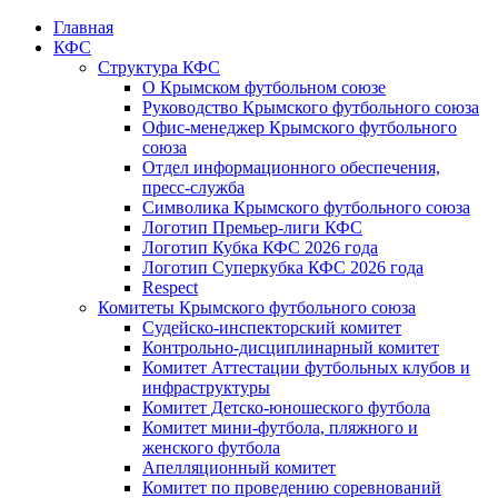
Главная
КФС
Структура КФС
О Крымском футбольном союзе
Руководство Крымского футбольного союза
Офис-менеджер Крымского футбольного
союза
Отдел информационного обеспечения,
пресс-служба
Символика Крымского футбольного союза
Логотип Премьер-лиги КФС
Логотип Кубка КФС 2026 года
Логотип Суперкубка КФС 2026 года
Respect
Комитеты Крымского футбольного союза
Судейско-инспекторский комитет
Контрольно-дисциплинарный комитет
Комитет Аттестации футбольных клубов и
инфраструктуры
Комитет Детско-юношеского футбола
Комитет мини-футбола, пляжного и
женского футбола
Апелляционный комитет
Комитет по проведению соревнований