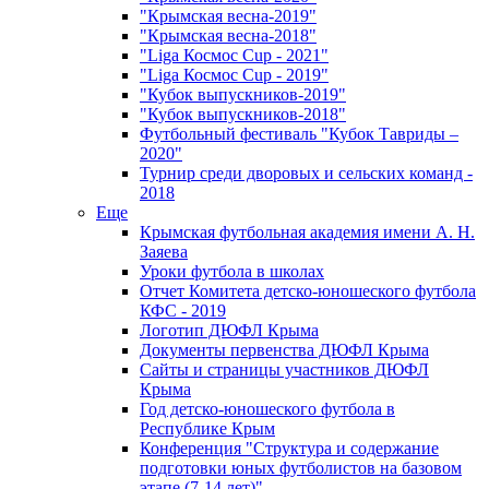
"Крымская весна-2019"
"Крымская весна-2018"
"Liga Космос Cup - 2021"
"Liga Космос Cup - 2019"
"Кубок выпускников-2019"
"Кубок выпускников-2018"
Футбольный фестиваль "Кубок Тавриды –
2020"
Турнир среди дворовых и сельских команд -
2018
Еще
Крымская футбольная академия имени А. Н.
Заяева
Уроки футбола в школах
Отчет Комитета детско-юношеского футбола
КФС - 2019
Логотип ДЮФЛ Крыма
Документы первенства ДЮФЛ Крыма
Сайты и страницы участников ДЮФЛ
Крыма
Год детско-юношеского футбола в
Республике Крым
Конференция "Структура и содержание
подготовки юных футболистов на базовом
этапе (7-14 лет)"