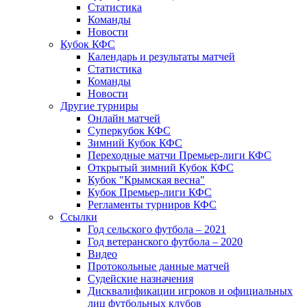
Статистика
Команды
Новости
Кубок КФС
Календарь и результаты матчей
Статистика
Команды
Новости
Другие турниры
Онлайн матчей
Суперкубок КФС
Зимний Кубок КФС
Переходные матчи Премьер-лиги КФС
Открытый зимний Кубок КФС
Кубок "Крымская весна"
Кубок Премьер-лиги КФС
Регламенты турниров КФС
Ссылки
Год сельского футбола – 2021
Год ветеранского футбола – 2020
Видео
Протокольные данные матчей
Судейские назначения
Дисквалификации игроков и официальных
лиц футбольных клубов