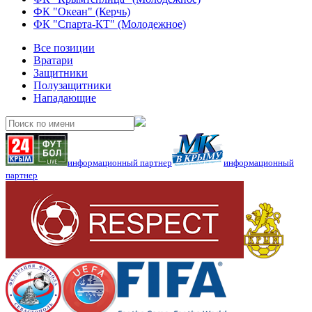
ФК "Океан" (Керчь)
ФК "Спарта-КТ" (Молодежное)
Все позиции
Вратари
Защитники
Полузащитники
Нападающие
информационный партнер
информационный
партнер