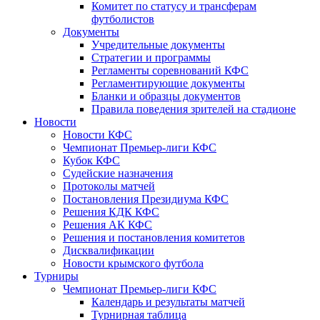
Комитет по статусу и трансферам
футболистов
Документы
Учредительные документы
Стратегии и программы
Регламенты соревнований КФС
Регламентирующие документы
Бланки и образцы документов
Правила поведения зрителей на стадионе
Новости
Новости КФС
Чемпионат Премьер-лиги КФС
Кубок КФС
Судейские назначения
Протоколы матчей
Постановления Президиума КФС
Решения КДК КФС
Решения АК КФС
Решения и постановления комитетов
Дисквалификации
Новости крымского футбола
Турниры
Чемпионат Премьер-лиги КФС
Календарь и результаты матчей
Турнирная таблица