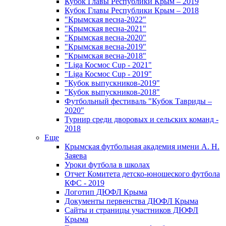
Кубок Главы Республики Крым – 2019
Кубок Главы Республики Крым – 2018
"Крымская весна-2022"
"Крымская весна-2021"
"Крымская весна-2020"
"Крымская весна-2019"
"Крымская весна-2018"
"Liga Космос Cup - 2021"
"Liga Космос Cup - 2019"
"Кубок выпускников-2019"
"Кубок выпускников-2018"
Футбольный фестиваль "Кубок Тавриды –
2020"
Турнир среди дворовых и сельских команд -
2018
Еще
Крымская футбольная академия имени А. Н.
Заяева
Уроки футбола в школах
Отчет Комитета детско-юношеского футбола
КФС - 2019
Логотип ДЮФЛ Крыма
Документы первенства ДЮФЛ Крыма
Сайты и страницы участников ДЮФЛ
Крыма