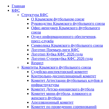
Главная
КФС
Структура КФС
О Крымском футбольном союзе
Руководство Крымского футбольного союза
Офис-менеджер Крымского футбольного
союза
Отдел информационного обеспечения,
пресс-служба
Символика Крымского футбольного союза
Логотип Премьер-лиги КФС
Логотип Кубка КФС 2026 года
Логотип Суперкубка КФС 2026 года
Respect
Комитеты Крымского футбольного союза
Судейско-инспекторский комитет
Контрольно-дисциплинарный комитет
Комитет Аттестации футбольных клубов и
инфраструктуры
Комитет Детско-юношеского футбола
Комитет мини-футбола, пляжного и
женского футбола
Апелляционный комитет
Комитет по проведению соревнований