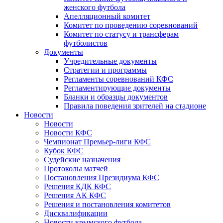
женского футбола
Апелляционный комитет
Комитет по проведению соревнований
Комитет по статусу и трансферам
футболистов
Документы
Учредительные документы
Стратегии и программы
Регламенты соревнований КФС
Регламентирующие документы
Бланки и образцы документов
Правила поведения зрителей на стадионе
Новости
Новости
Новости КФС
Чемпионат Премьер-лиги КФС
Кубок КФС
Судейские назначения
Протоколы матчей
Постановления Президиума КФС
Решения КДК КФС
Решения АК КФС
Решения и постановления комитетов
Дисквалификации
Новости крымского футбола