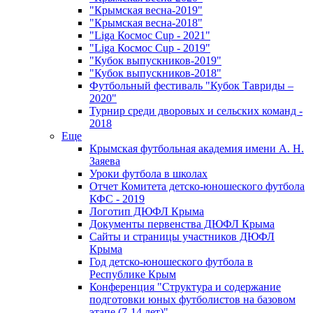
"Крымская весна-2019"
"Крымская весна-2018"
"Liga Космос Cup - 2021"
"Liga Космос Cup - 2019"
"Кубок выпускников-2019"
"Кубок выпускников-2018"
Футбольный фестиваль "Кубок Тавриды –
2020"
Турнир среди дворовых и сельских команд -
2018
Еще
Крымская футбольная академия имени А. Н.
Заяева
Уроки футбола в школах
Отчет Комитета детско-юношеского футбола
КФС - 2019
Логотип ДЮФЛ Крыма
Документы первенства ДЮФЛ Крыма
Сайты и страницы участников ДЮФЛ
Крыма
Год детско-юношеского футбола в
Республике Крым
Конференция "Структура и содержание
подготовки юных футболистов на базовом
этапе (7-14 лет)"