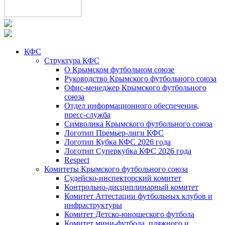
КФС
Структура КФС
О Крымском футбольном союзе
Руководство Крымского футбольного союза
Офис-менеджер Крымского футбольного
союза
Отдел информационного обеспечения,
пресс-служба
Символика Крымского футбольного союза
Логотип Премьер-лиги КФС
Логотип Кубка КФС 2026 года
Логотип Суперкубка КФС 2026 года
Respect
Комитеты Крымского футбольного союза
Судейско-инспекторский комитет
Контрольно-дисциплинарный комитет
Комитет Аттестации футбольных клубов и
инфраструктуры
Комитет Детско-юношеского футбола
Комитет мини-футбола, пляжного и