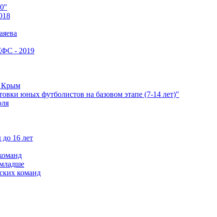
0"
018
аяева
КФС - 2019
е Крым
овки юных футболистов на базовом этапе (7-14 лет)"
оля
 до 16 лет
команд
 младше
ских команд