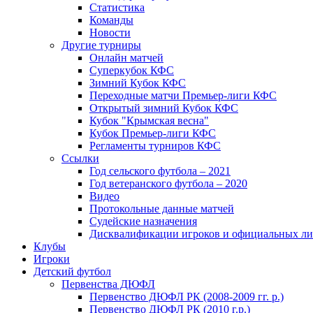
Статистика
Команды
Новости
Другие турниры
Онлайн матчей
Суперкубок КФС
Зимний Кубок КФС
Переходные матчи Премьер-лиги КФС
Открытый зимний Кубок КФС
Кубок "Крымская весна"
Кубок Премьер-лиги КФС
Регламенты турниров КФС
Ссылки
Год сельского футбола – 2021
Год ветеранского футбола – 2020
Видео
Протокольные данные матчей
Судейские назначения
Дисквалификации игроков и официальных ли
Клубы
Игроки
Детский футбол
Первенства ДЮФЛ
Первенство ДЮФЛ РК (2008-2009 гг. р.)
Первенство ДЮФЛ РК (2010 г.р.)