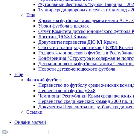
Футбольный фестиваль "Кубок Тавриды – 202
Турнир среди дворовых и сельских команд - 2
Еще
Крымская футбольная академия имени А. Н. З
Уроки футбола в школах
Отчет Комитета детско-юношеского футбола 
Логотип ДЮФЛ Крыма
Документы первенства ДЮФЛ Крыма
Сайты и страницы участников ДЮФЛ Крыма
Год детско-юношеского футбола в Республик
Конференция "Структура и содержание подгот
Детско-юношеская футбольная лига Севастоп
Новости детско-юношеского футбола
Еще
Женский футбол
Первенство по футболу среди женских команд
Первенство по футболу 8х8
Чемпионат Республики Крым среди женских 
Первенство среди женских команд 2000 г.р. и
Документы Первенства по футболу среди жен
Ссылки
Онлайн матчей