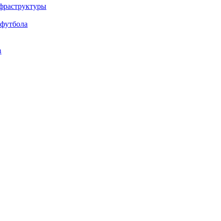
нфраструктуры
 футбола
в