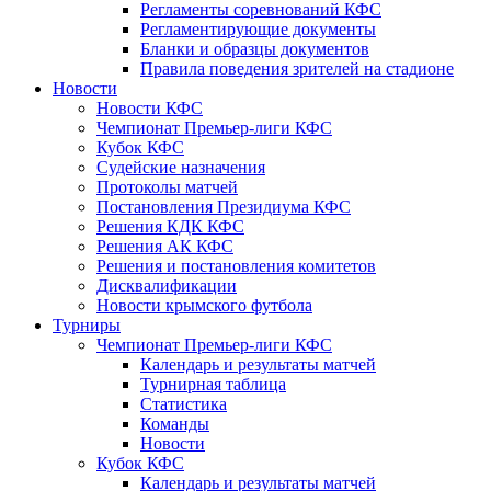
Регламенты соревнований КФС
Регламентирующие документы
Бланки и образцы документов
Правила поведения зрителей на стадионе
Новости
Новости КФС
Чемпионат Премьер-лиги КФС
Кубок КФС
Судейские назначения
Протоколы матчей
Постановления Президиума КФС
Решения КДК КФС
Решения АК КФС
Решения и постановления комитетов
Дисквалификации
Новости крымского футбола
Турниры
Чемпионат Премьер-лиги КФС
Календарь и результаты матчей
Турнирная таблица
Статистика
Команды
Новости
Кубок КФС
Календарь и результаты матчей