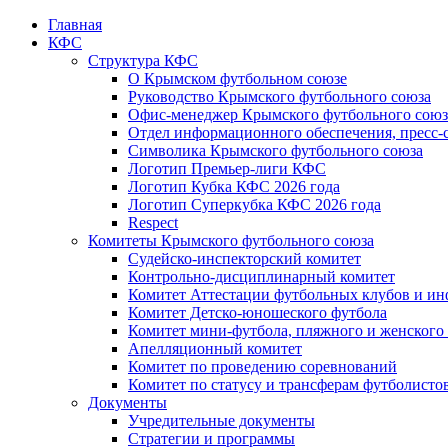
Главная
КФС
Структура КФС
О Крымском футбольном союзе
Руководство Крымского футбольного союза
Офис-менеджер Крымского футбольного союз
Отдел информационного обеспечения, пресс-
Символика Крымского футбольного союза
Логотип Премьер-лиги КФС
Логотип Кубка КФС 2026 года
Логотип Суперкубка КФС 2026 года
Respect
Комитеты Крымского футбольного союза
Судейско-инспекторский комитет
Контрольно-дисциплинарный комитет
Комитет Аттестации футбольных клубов и и
Комитет Детско-юношеского футбола
Комитет мини-футбола, пляжного и женского
Апелляционный комитет
Комитет по проведению соревнований
Комитет по статусу и трансферам футболисто
Документы
Учредительные документы
Стратегии и программы