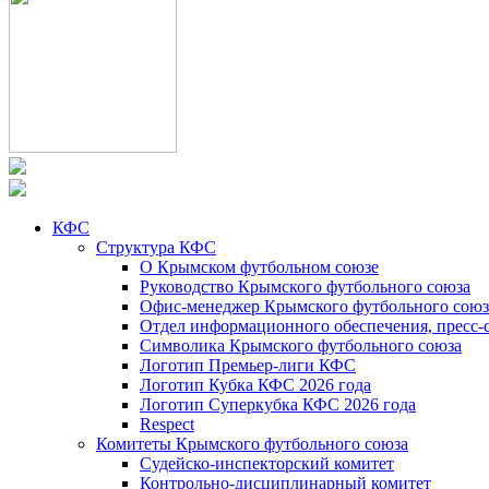
КФС
Структура КФС
О Крымском футбольном союзе
Руководство Крымского футбольного союза
Офис-менеджер Крымского футбольного союз
Отдел информационного обеспечения, пресс-
Символика Крымского футбольного союза
Логотип Премьер-лиги КФС
Логотип Кубка КФС 2026 года
Логотип Суперкубка КФС 2026 года
Respect
Комитеты Крымского футбольного союза
Судейско-инспекторский комитет
Контрольно-дисциплинарный комитет