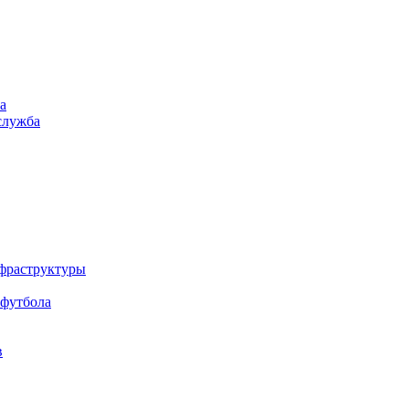
а
служба
нфраструктуры
 футбола
в