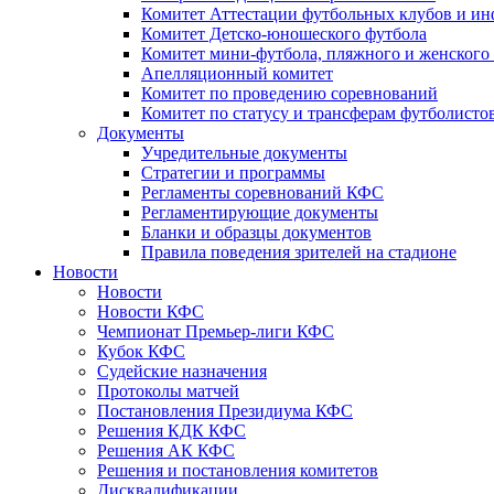
Комитет Аттестации футбольных клубов и и
Комитет Детско-юношеского футбола
Комитет мини-футбола, пляжного и женского
Апелляционный комитет
Комитет по проведению соревнований
Комитет по статусу и трансферам футболисто
Документы
Учредительные документы
Стратегии и программы
Регламенты соревнований КФС
Регламентирующие документы
Бланки и образцы документов
Правила поведения зрителей на стадионе
Новости
Новости
Новости КФС
Чемпионат Премьер-лиги КФС
Кубок КФС
Судейские назначения
Протоколы матчей
Постановления Президиума КФС
Решения КДК КФС
Решения АК КФС
Решения и постановления комитетов
Дисквалификации