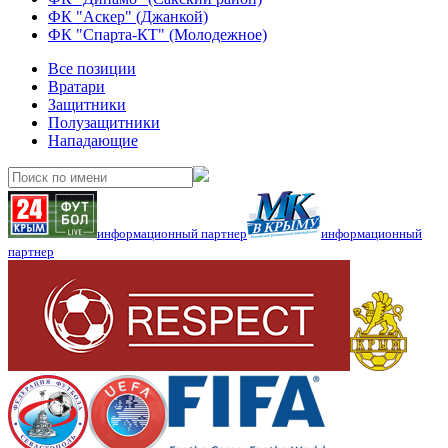
ФК "Аскер" (Джанкой)
ФК "Спарта-КТ" (Молодежное)
Все позиции
Вратари
Защитники
Полузащитники
Нападающие
информационный партнер
информационный
партнер