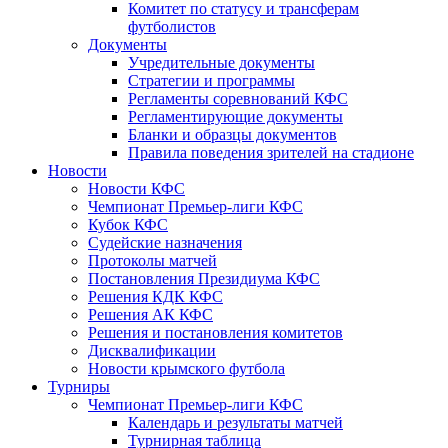
Комитет по статусу и трансферам
футболистов
Документы
Учредительные документы
Стратегии и программы
Регламенты соревнований КФС
Регламентирующие документы
Бланки и образцы документов
Правила поведения зрителей на стадионе
Новости
Новости КФС
Чемпионат Премьер-лиги КФС
Кубок КФС
Судейские назначения
Протоколы матчей
Постановления Президиума КФС
Решения КДК КФС
Решения АК КФС
Решения и постановления комитетов
Дисквалификации
Новости крымского футбола
Турниры
Чемпионат Премьер-лиги КФС
Календарь и результаты матчей
Турнирная таблица