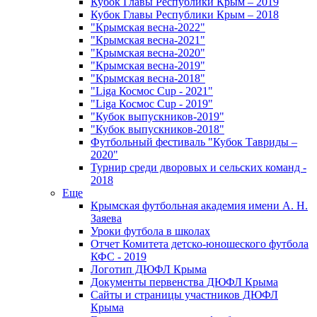
Кубок Главы Республики Крым – 2019
Кубок Главы Республики Крым – 2018
"Крымская весна-2022"
"Крымская весна-2021"
"Крымская весна-2020"
"Крымская весна-2019"
"Крымская весна-2018"
"Liga Космос Cup - 2021"
"Liga Космос Cup - 2019"
"Кубок выпускников-2019"
"Кубок выпускников-2018"
Футбольный фестиваль "Кубок Тавриды –
2020"
Турнир среди дворовых и сельских команд -
2018
Еще
Крымская футбольная академия имени А. Н.
Заяева
Уроки футбола в школах
Отчет Комитета детско-юношеского футбола
КФС - 2019
Логотип ДЮФЛ Крыма
Документы первенства ДЮФЛ Крыма
Сайты и страницы участников ДЮФЛ
Крыма