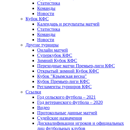
Статистика
Команды
Новости
Кубок КФС
Календарь и результаты матчей
Статистика
Команды
Новости
Другие турниры
Онлайн матчей
Суперкубок КФС
Зимний Кубок КФС
Переходные матчи Премьер-лиги КФС
Открытый зимний Кубок КФС
Кубок "Крымская весна"
Кубок Премьер-лиги КФС
Регламенты турниров КФС
Ссылки
Год сельского футбола – 2021
Год ветеранского футбола – 2020
Видео
Протокольные данные матчей
Судейские назначения
Дисквалификации игроков и официальных
лиц футбольных клубов