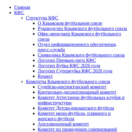
Главная
КФС
Структура КФС
О Крымском футбольном союзе
Руководство Крымского футбольного союза
Офис-менеджер Крымского футбольного
союза
Отдел информационного обеспечения,
пресс-служба
Символика Крымского футбольного союза
Логотип Премьер-лиги КФС
Логотип Кубка КФС 2026 года
Логотип Суперкубка КФС 2026 года
Respect
Комитеты Крымского футбольного союза
Судейско-инспекторский комитет
Контрольно-дисциплинарный комитет
Комитет Аттестации футбольных клубов и
инфраструктуры
Комитет Детско-юношеского футбола
Комитет мини-футбола, пляжного и
женского футбола
Апелляционный комитет
Комитет по проведению соревнований