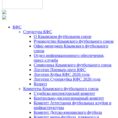
КФС
Структура КФС
О Крымском футбольном союзе
Руководство Крымского футбольного союза
Офис-менеджер Крымского футбольного
союза
Отдел информационного обеспечения,
пресс-служба
Символика Крымского футбольного союза
Логотип Премьер-лиги КФС
Логотип Кубка КФС 2026 года
Логотип Суперкубка КФС 2026 года
Respect
Комитеты Крымского футбольного союза
Судейско-инспекторский комитет
Контрольно-дисциплинарный комитет
Комитет Аттестации футбольных клубов и
инфраструктуры
Комитет Детско-юношеского футбола
Комитет мини-футбола, пляжного и