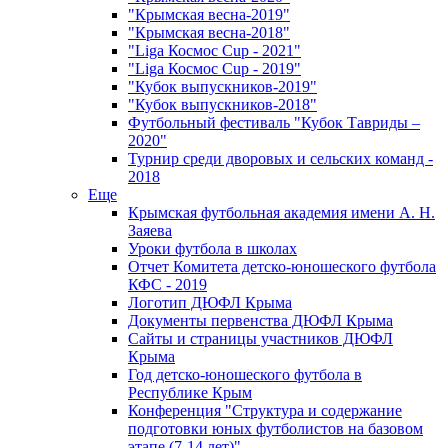
"Крымская весна-2019"
"Крымская весна-2018"
"Liga Космос Cup - 2021"
"Liga Космос Cup - 2019"
"Кубок выпускников-2019"
"Кубок выпускников-2018"
Футбольный фестиваль "Кубок Тавриды –
2020"
Турнир среди дворовых и сельских команд -
2018
Еще
Крымская футбольная академия имени А. Н.
Заяева
Уроки футбола в школах
Отчет Комитета детско-юношеского футбола
КФС - 2019
Логотип ДЮФЛ Крыма
Документы первенства ДЮФЛ Крыма
Сайты и страницы участников ДЮФЛ
Крыма
Год детско-юношеского футбола в
Республике Крым
Конференция "Структура и содержание
подготовки юных футболистов на базовом
этапе (7-14 лет)"