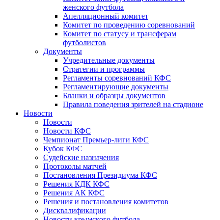
женского футбола
Апелляционный комитет
Комитет по проведению соревнований
Комитет по статусу и трансферам
футболистов
Документы
Учредительные документы
Стратегии и программы
Регламенты соревнований КФС
Регламентирующие документы
Бланки и образцы документов
Правила поведения зрителей на стадионе
Новости
Новости
Новости КФС
Чемпионат Премьер-лиги КФС
Кубок КФС
Судейские назначения
Протоколы матчей
Постановления Президиума КФС
Решения КДК КФС
Решения АК КФС
Решения и постановления комитетов
Дисквалификации
Новости крымского футбола