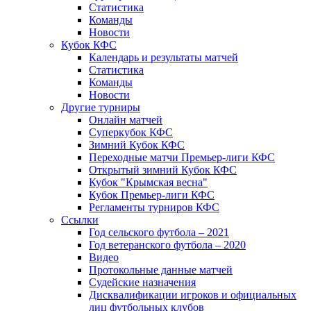
Статистика
Команды
Новости
Кубок КФС
Календарь и результаты матчей
Статистика
Команды
Новости
Другие турниры
Онлайн матчей
Суперкубок КФС
Зимний Кубок КФС
Переходные матчи Премьер-лиги КФС
Открытый зимний Кубок КФС
Кубок "Крымская весна"
Кубок Премьер-лиги КФС
Регламенты турниров КФС
Ссылки
Год сельского футбола – 2021
Год ветеранского футбола – 2020
Видео
Протокольные данные матчей
Судейские назначения
Дисквалификации игроков и официальных
лиц футбольных клубов