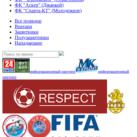
ФК "Аскер" (Джанкой)
ФК "Спарта-КТ" (Молодежное)
Все позиции
Вратари
Защитники
Полузащитники
Нападающие
информационный партнер
информационный
партнер