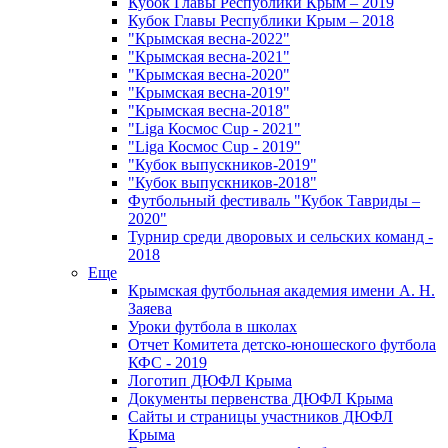
Кубок Главы Республики Крым – 2019
Кубок Главы Республики Крым – 2018
"Крымская весна-2022"
"Крымская весна-2021"
"Крымская весна-2020"
"Крымская весна-2019"
"Крымская весна-2018"
"Liga Космос Cup - 2021"
"Liga Космос Cup - 2019"
"Кубок выпускников-2019"
"Кубок выпускников-2018"
Футбольный фестиваль "Кубок Тавриды –
2020"
Турнир среди дворовых и сельских команд -
2018
Еще
Крымская футбольная академия имени А. Н.
Заяева
Уроки футбола в школах
Отчет Комитета детско-юношеского футбола
КФС - 2019
Логотип ДЮФЛ Крыма
Документы первенства ДЮФЛ Крыма
Сайты и страницы участников ДЮФЛ
Крыма