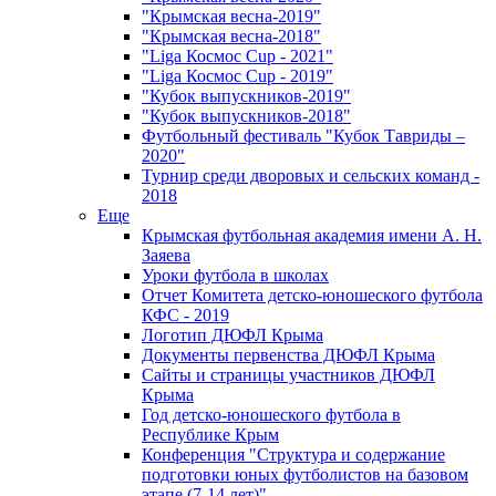
"Крымская весна-2019"
"Крымская весна-2018"
"Liga Космос Cup - 2021"
"Liga Космос Cup - 2019"
"Кубок выпускников-2019"
"Кубок выпускников-2018"
Футбольный фестиваль "Кубок Тавриды –
2020"
Турнир среди дворовых и сельских команд -
2018
Еще
Крымская футбольная академия имени А. Н.
Заяева
Уроки футбола в школах
Отчет Комитета детско-юношеского футбола
КФС - 2019
Логотип ДЮФЛ Крыма
Документы первенства ДЮФЛ Крыма
Сайты и страницы участников ДЮФЛ
Крыма
Год детско-юношеского футбола в
Республике Крым
Конференция "Структура и содержание
подготовки юных футболистов на базовом
этапе (7-14 лет)"