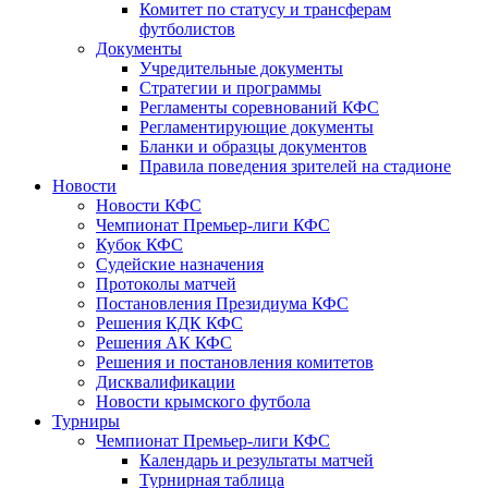
Комитет по статусу и трансферам
футболистов
Документы
Учредительные документы
Стратегии и программы
Регламенты соревнований КФС
Регламентирующие документы
Бланки и образцы документов
Правила поведения зрителей на стадионе
Новости
Новости КФС
Чемпионат Премьер-лиги КФС
Кубок КФС
Судейские назначения
Протоколы матчей
Постановления Президиума КФС
Решения КДК КФС
Решения АК КФС
Решения и постановления комитетов
Дисквалификации
Новости крымского футбола
Турниры
Чемпионат Премьер-лиги КФС
Календарь и результаты матчей
Турнирная таблица