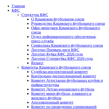
Главная
КФС
Структура КФС
О Крымском футбольном союзе
Руководство Крымского футбольного союза
Офис-менеджер Крымского футбольного
союза
Отдел информационного обеспечения,
пресс-служба
Символика Крымского футбольного союза
Логотип Премьер-лиги КФС
Логотип Кубка КФС 2026 года
Логотип Суперкубка КФС 2026 года
Respect
Комитеты Крымского футбольного союза
Судейско-инспекторский комитет
Контрольно-дисциплинарный комитет
Комитет Аттестации футбольных клубов и
инфраструктуры
Комитет Детско-юношеского футбола
Комитет мини-футбола, пляжного и
женского футбола
Апелляционный комитет
Комитет по проведению соревнований