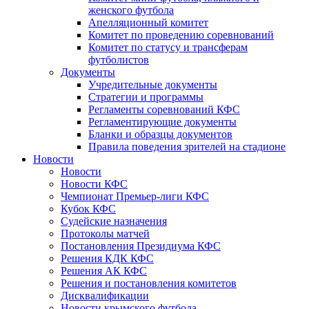
женского футбола
Апелляционный комитет
Комитет по проведению соревнований
Комитет по статусу и трансферам
футболистов
Документы
Учредительные документы
Стратегии и программы
Регламенты соревнований КФС
Регламентирующие документы
Бланки и образцы документов
Правила поведения зрителей на стадионе
Новости
Новости
Новости КФС
Чемпионат Премьер-лиги КФС
Кубок КФС
Судейские назначения
Протоколы матчей
Постановления Президиума КФС
Решения КДК КФС
Решения АК КФС
Решения и постановления комитетов
Дисквалификации
Новости крымского футбола