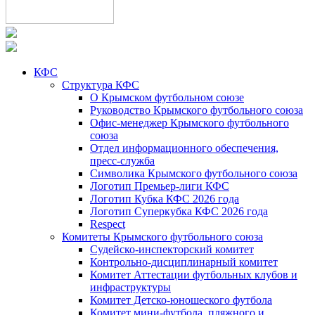
КФС
Структура КФС
О Крымском футбольном союзе
Руководство Крымского футбольного союза
Офис-менеджер Крымского футбольного
союза
Отдел информационного обеспечения,
пресс-служба
Символика Крымского футбольного союза
Логотип Премьер-лиги КФС
Логотип Кубка КФС 2026 года
Логотип Суперкубка КФС 2026 года
Respect
Комитеты Крымского футбольного союза
Судейско-инспекторский комитет
Контрольно-дисциплинарный комитет
Комитет Аттестации футбольных клубов и
инфраструктуры
Комитет Детско-юношеского футбола
Комитет мини-футбола, пляжного и