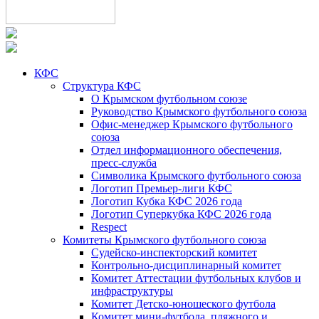
КФС
Структура КФС
О Крымском футбольном союзе
Руководство Крымского футбольного союза
Офис-менеджер Крымского футбольного
союза
Отдел информационного обеспечения,
пресс-служба
Символика Крымского футбольного союза
Логотип Премьер-лиги КФС
Логотип Кубка КФС 2026 года
Логотип Суперкубка КФС 2026 года
Respect
Комитеты Крымского футбольного союза
Судейско-инспекторский комитет
Контрольно-дисциплинарный комитет
Комитет Аттестации футбольных клубов и
инфраструктуры
Комитет Детско-юношеского футбола
Комитет мини-футбола, пляжного и