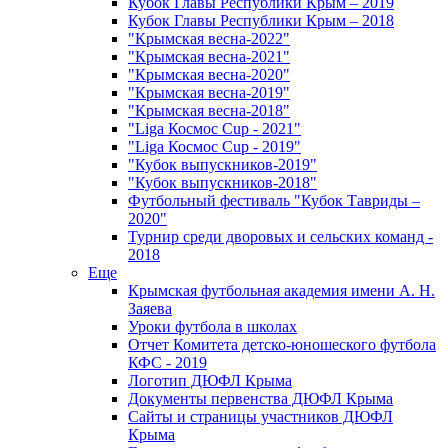
Кубок Главы Республики Крым – 2019
Кубок Главы Республики Крым – 2018
"Крымская весна-2022"
"Крымская весна-2021"
"Крымская весна-2020"
"Крымская весна-2019"
"Крымская весна-2018"
"Liga Космос Cup - 2021"
"Liga Космос Cup - 2019"
"Кубок выпускников-2019"
"Кубок выпускников-2018"
Футбольный фестиваль "Кубок Тавриды –
2020"
Турнир среди дворовых и сельских команд -
2018
Еще
Крымская футбольная академия имени А. Н.
Заяева
Уроки футбола в школах
Отчет Комитета детско-юношеского футбола
КФС - 2019
Логотип ДЮФЛ Крыма
Документы первенства ДЮФЛ Крыма
Сайты и страницы участников ДЮФЛ
Крыма