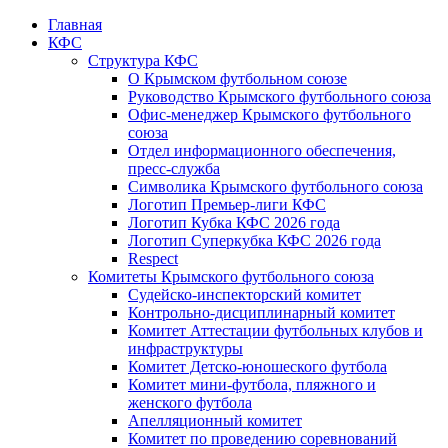
Главная
КФС
Структура КФС
О Крымском футбольном союзе
Руководство Крымского футбольного союза
Офис-менеджер Крымского футбольного
союза
Отдел информационного обеспечения,
пресс-служба
Символика Крымского футбольного союза
Логотип Премьер-лиги КФС
Логотип Кубка КФС 2026 года
Логотип Суперкубка КФС 2026 года
Respect
Комитеты Крымского футбольного союза
Судейско-инспекторский комитет
Контрольно-дисциплинарный комитет
Комитет Аттестации футбольных клубов и
инфраструктуры
Комитет Детско-юношеского футбола
Комитет мини-футбола, пляжного и
женского футбола
Апелляционный комитет
Комитет по проведению соревнований