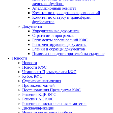
женского футбола
Апелляционный комитет
Комитет по проведению соревнований
Комитет по статусу и трансферам
футболистов
Документы
Учредительные документы
Стратегии и программы
Регламенты соревнований КФС
Регламентирующие документы
Бланки и образцы документов
Правила поведения зрителей на стадионе
Новости
Новости
Новости КФС
Чемпионат Премьер-лиги КФС
Кубок КФС
Судейские назначения
Протоколы матчей
Постановления Президиума КФС
Решения КДК КФС
Решения АК КФС
Решения и постановления комитетов
Дисквалификации
Новости крымского футбола