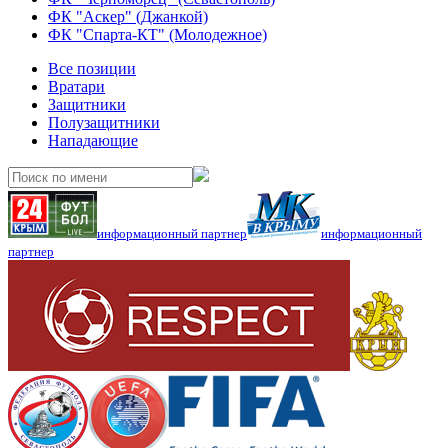
ФК "Аскер" (Джанкой)
ФК "Спарта-КТ" (Молодежное)
Все позиции
Вратари
Защитники
Полузащитники
Нападающие
информационный партнер
информационный
партнер