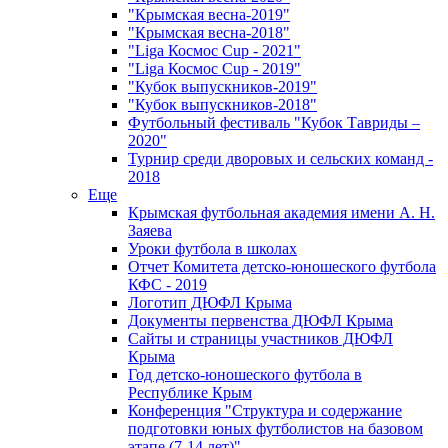
"Крымская весна-2019"
"Крымская весна-2018"
"Liga Космос Cup - 2021"
"Liga Космос Cup - 2019"
"Кубок выпускников-2019"
"Кубок выпускников-2018"
Футбольный фестиваль "Кубок Тавриды –
2020"
Турнир среди дворовых и сельских команд -
2018
Еще
Крымская футбольная академия имени А. Н.
Заяева
Уроки футбола в школах
Отчет Комитета детско-юношеского футбола
КФС - 2019
Логотип ДЮФЛ Крыма
Документы первенства ДЮФЛ Крыма
Сайты и страницы участников ДЮФЛ
Крыма
Год детско-юношеского футбола в
Республике Крым
Конференция "Структура и содержание
подготовки юных футболистов на базовом
этапе (7-14 лет)"