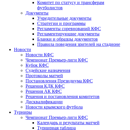
Комитет по статусу и трансферам
футболистов
Документы
Учредительные документы
Стратегии и программы
Регламенты соревнований КФС
Регламентирующие документы
Бланки и образцы документов
Правила поведения зрителей на стадионе
Новости
Новости КФС
Чемпионат Премьер-лиги КФС
Кубок КФС
Судейские назначения
Протоколы матчей
Постановления Президиума КФС
Решения КДК КФС
Решения АК КФС
Решения и постановления комитетов
Дисквалификации
Новости крымского футбола
Турниры
Чемпионат Премьер-лиги КФС
Календарь и результаты матчей
Турнирная таблица