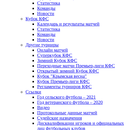
Статистика
Команды
Новости
Кубок КФС
Календарь и результаты матчей
Статистика
Команды
Новости
Другие турниры
Онлайн матчей
Суперкубок КФС
Зимний Кубок КФС
Переходные матчи Премьер-лиги КФС
Открытый зимний Кубок КФС
Кубок "Крымская весна"
Кубок Премьер-лиги КФС
Регламенты турниров КФС
Ссылки
Год сельского футбола – 2021
Год ветеранского футбола – 2020
Видео
Протокольные данные матчей
Судейские назначения
Дисквалификации игроков и официальных
лиц футбольных клубов