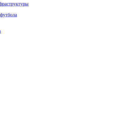
нфраструктуры
 футбола
в