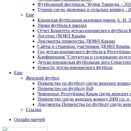
Футбольный фестиваль "Кубок Тавриды – 202
Турнир среди дворовых и сельских команд - 2
Еще
Крымская футбольная академия имени А. Н. З
Уроки футбола в школах
Отчет Комитета детско-юношеского футбола 
Логотип ДЮФЛ Крыма
Документы первенства ДЮФЛ Крыма
Сайты и страницы участников ДЮФЛ Крыма
Год детско-юношеского футбола в Республик
Конференция "Структура и содержание подгот
Детско-юношеская футбольная лига Севастоп
Новости детско-юношеского футбола
Еще
Женский футбол
Первенство по футболу среди женских команд
Первенство по футболу 8х8
Чемпионат Республики Крым среди женских 
Первенство среди женских команд 2000 г.р. и
Документы Первенства по футболу среди жен
Ссылки
Онлайн матчей