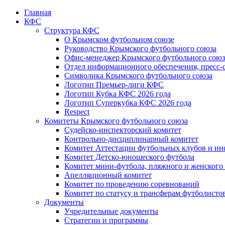
Главная
КФС
Структура КФС
О Крымском футбольном союзе
Руководство Крымского футбольного союза
Офис-менеджер Крымского футбольного союз
Отдел информационного обеспечения, пресс-
Символика Крымского футбольного союза
Логотип Премьер-лиги КФС
Логотип Кубка КФС 2026 года
Логотип Суперкубка КФС 2026 года
Respect
Комитеты Крымского футбольного союза
Судейско-инспекторский комитет
Контрольно-дисциплинарный комитет
Комитет Аттестации футбольных клубов и и
Комитет Детско-юношеского футбола
Комитет мини-футбола, пляжного и женского
Апелляционный комитет
Комитет по проведению соревнований
Комитет по статусу и трансферам футболисто
Документы
Учредительные документы
Стратегии и программы