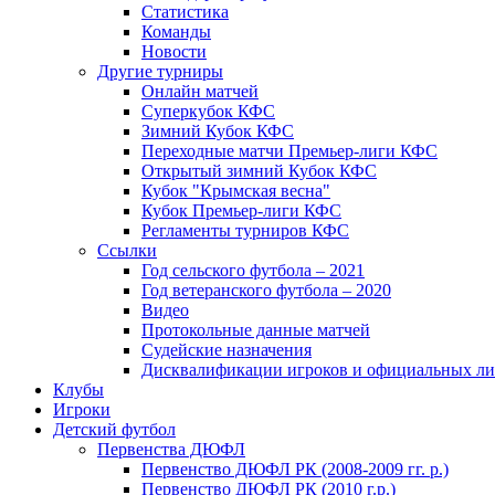
Статистика
Команды
Новости
Другие турниры
Онлайн матчей
Суперкубок КФС
Зимний Кубок КФС
Переходные матчи Премьер-лиги КФС
Открытый зимний Кубок КФС
Кубок "Крымская весна"
Кубок Премьер-лиги КФС
Регламенты турниров КФС
Ссылки
Год сельского футбола – 2021
Год ветеранского футбола – 2020
Видео
Протокольные данные матчей
Судейские назначения
Дисквалификации игроков и официальных ли
Клубы
Игроки
Детский футбол
Первенства ДЮФЛ
Первенство ДЮФЛ РК (2008-2009 гг. р.)
Первенство ДЮФЛ РК (2010 г.р.)