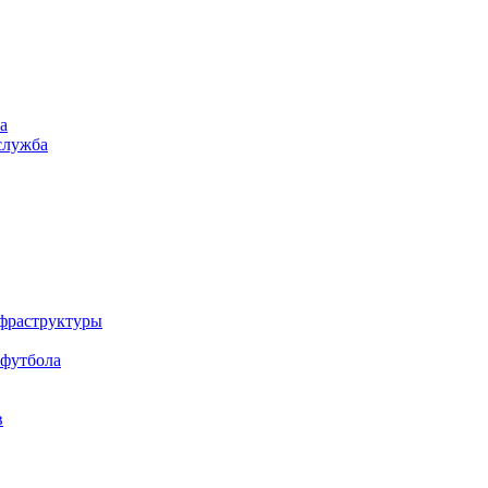
а
служба
нфраструктуры
 футбола
в