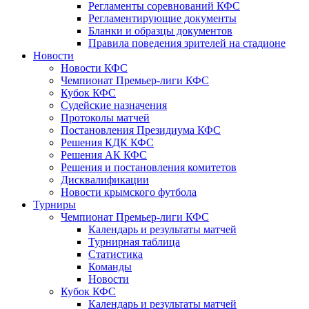
Регламенты соревнований КФС
Регламентирующие документы
Бланки и образцы документов
Правила поведения зрителей на стадионе
Новости
Новости КФС
Чемпионат Премьер-лиги КФС
Кубок КФС
Судейские назначения
Протоколы матчей
Постановления Президиума КФС
Решения КДК КФС
Решения АК КФС
Решения и постановления комитетов
Дисквалификации
Новости крымского футбола
Турниры
Чемпионат Премьер-лиги КФС
Календарь и результаты матчей
Турнирная таблица
Статистика
Команды
Новости
Кубок КФС
Календарь и результаты матчей