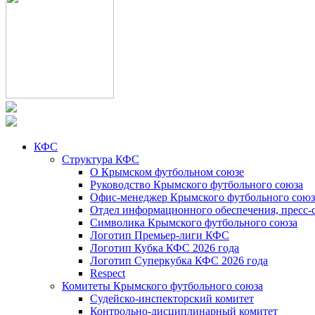
КФС
Структура КФС
О Крымском футбольном союзе
Руководство Крымского футбольного союза
Офис-менеджер Крымского футбольного союз
Отдел информационного обеспечения, пресс-
Символика Крымского футбольного союза
Логотип Премьер-лиги КФС
Логотип Кубка КФС 2026 года
Логотип Суперкубка КФС 2026 года
Respect
Комитеты Крымского футбольного союза
Судейско-инспекторский комитет
Контрольно-дисциплинарный комитет