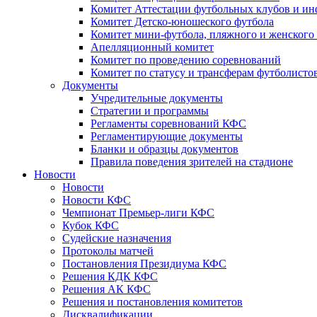
Комитет Аттестации футбольных клубов и и
Комитет Детско-юношеского футбола
Комитет мини-футбола, пляжного и женского
Апелляционный комитет
Комитет по проведению соревнований
Комитет по статусу и трансферам футболисто
Документы
Учредительные документы
Стратегии и программы
Регламенты соревнований КФС
Регламентирующие документы
Бланки и образцы документов
Правила поведения зрителей на стадионе
Новости
Новости
Новости КФС
Чемпионат Премьер-лиги КФС
Кубок КФС
Судейские назначения
Протоколы матчей
Постановления Президиума КФС
Решения КДК КФС
Решения АК КФС
Решения и постановления комитетов
Дисквалификации