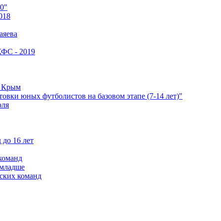
0"
018
аяева
КФС - 2019
е Крым
овки юных футболистов на базовом этапе (7-14 лет)"
оля
 до 16 лет
команд
 младше
ских команд