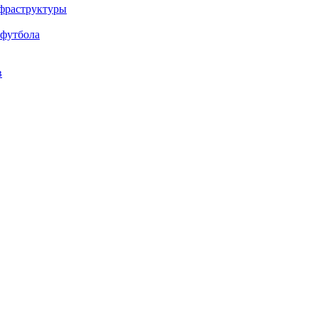
нфраструктуры
 футбола
в