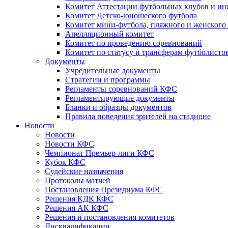
Комитет Аттестации футбольных клубов и и
Комитет Детско-юношеского футбола
Комитет мини-футбола, пляжного и женского
Апелляционный комитет
Комитет по проведению соревнований
Комитет по статусу и трансферам футболисто
Документы
Учредительные документы
Стратегии и программы
Регламенты соревнований КФС
Регламентирующие документы
Бланки и образцы документов
Правила поведения зрителей на стадионе
Новости
Новости
Новости КФС
Чемпионат Премьер-лиги КФС
Кубок КФС
Судейские назначения
Протоколы матчей
Постановления Президиума КФС
Решения КДК КФС
Решения АК КФС
Решения и постановления комитетов
Дисквалификации