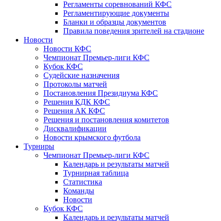
Регламенты соревнований КФС
Регламентирующие документы
Бланки и образцы документов
Правила поведения зрителей на стадионе
Новости
Новости КФС
Чемпионат Премьер-лиги КФС
Кубок КФС
Судейские назначения
Протоколы матчей
Постановления Президиума КФС
Решения КДК КФС
Решения АК КФС
Решения и постановления комитетов
Дисквалификации
Новости крымского футбола
Турниры
Чемпионат Премьер-лиги КФС
Календарь и результаты матчей
Турнирная таблица
Статистика
Команды
Новости
Кубок КФС
Календарь и результаты матчей