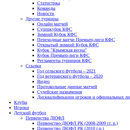
Статистика
Команды
Новости
Другие турниры
Онлайн матчей
Суперкубок КФС
Зимний Кубок КФС
Переходные матчи Премьер-лиги КФС
Открытый зимний Кубок КФС
Кубок "Крымская весна"
Кубок Премьер-лиги КФС
Регламенты турниров КФС
Ссылки
Год сельского футбола – 2021
Год ветеранского футбола – 2020
Видео
Протокольные данные матчей
Судейские назначения
Дисквалификации игроков и официальных ли
Клубы
Игроки
Детский футбол
Первенства ДЮФЛ
Первенство ДЮФЛ РК (2008-2009 гг. р.)
Первенство ДЮФЛ РК (2010 г.р.)