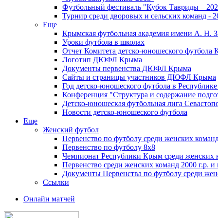
Футбольный фестиваль "Кубок Тавриды – 202
Турнир среди дворовых и сельских команд - 2
Еще
Крымская футбольная академия имени А. Н. З
Уроки футбола в школах
Отчет Комитета детско-юношеского футбола 
Логотип ДЮФЛ Крыма
Документы первенства ДЮФЛ Крыма
Сайты и страницы участников ДЮФЛ Крыма
Год детско-юношеского футбола в Республик
Конференция "Структура и содержание подгот
Детско-юношеская футбольная лига Севастоп
Новости детско-юношеского футбола
Еще
Женский футбол
Первенство по футболу среди женских команд
Первенство по футболу 8х8
Чемпионат Республики Крым среди женских 
Первенство среди женских команд 2000 г.р. и
Документы Первенства по футболу среди жен
Ссылки
Онлайн матчей