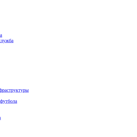
а
служба
нфраструктуры
 футбола
в