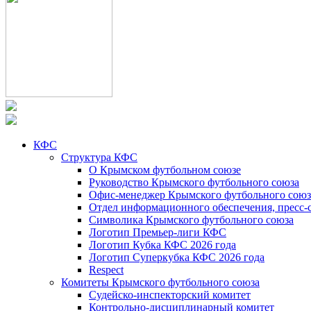
КФС
Структура КФС
О Крымском футбольном союзе
Руководство Крымского футбольного союза
Офис-менеджер Крымского футбольного союз
Отдел информационного обеспечения, пресс-
Символика Крымского футбольного союза
Логотип Премьер-лиги КФС
Логотип Кубка КФС 2026 года
Логотип Суперкубка КФС 2026 года
Respect
Комитеты Крымского футбольного союза
Судейско-инспекторский комитет
Контрольно-дисциплинарный комитет