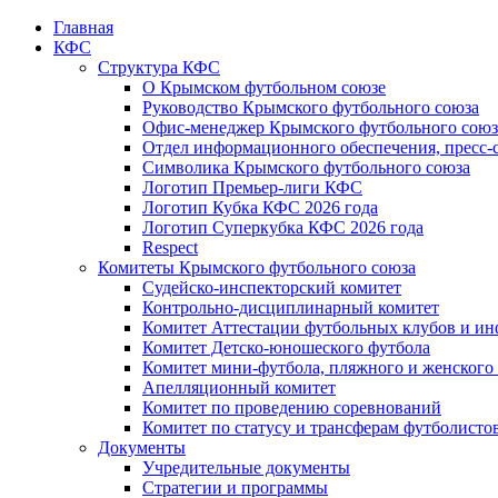
Главная
КФС
Структура КФС
О Крымском футбольном союзе
Руководство Крымского футбольного союза
Офис-менеджер Крымского футбольного союз
Отдел информационного обеспечения, пресс-
Символика Крымского футбольного союза
Логотип Премьер-лиги КФС
Логотип Кубка КФС 2026 года
Логотип Суперкубка КФС 2026 года
Respect
Комитеты Крымского футбольного союза
Судейско-инспекторский комитет
Контрольно-дисциплинарный комитет
Комитет Аттестации футбольных клубов и и
Комитет Детско-юношеского футбола
Комитет мини-футбола, пляжного и женского
Апелляционный комитет
Комитет по проведению соревнований
Комитет по статусу и трансферам футболисто
Документы
Учредительные документы
Стратегии и программы