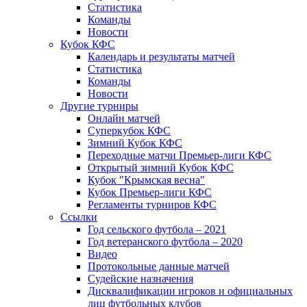
Статистика
Команды
Новости
Кубок КФС
Календарь и результаты матчей
Статистика
Команды
Новости
Другие турниры
Онлайн матчей
Суперкубок КФС
Зимний Кубок КФС
Переходные матчи Премьер-лиги КФС
Открытый зимний Кубок КФС
Кубок "Крымская весна"
Кубок Премьер-лиги КФС
Регламенты турниров КФС
Ссылки
Год сельского футбола – 2021
Год ветеранского футбола – 2020
Видео
Протокольные данные матчей
Судейские назначения
Дисквалификации игроков и официальных
лиц футбольных клубов