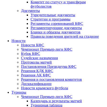
Комитет по статусу и трансферам
футболистов
Документы
Учредительные документы
Стратегии и программы
Регламенты соревнований КФС
Регламентирующие документы
Бланки и образцы документов
Правила поведения зрителей на стадионе
Новости
Новости КФС
Чемпионат Премьер-лиги КФС
Кубок КФС
Судейские назначения
Протоколы матчей
Постановления Президиума КФС
Решения КДК КФС
Решения АК КФС
Решения и постановления комитетов
Дисквалификации
Новости крымского футбола
Турниры
Чемпионат Премьер-лиги КФС
Календарь и результаты матчей
Турнирная таблица