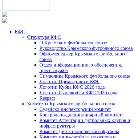
КФС
Структура КФС
О Крымском футбольном союзе
Руководство Крымского футбольного союза
Офис-менеджер Крымского футбольного
союза
Отдел информационного обеспечения,
пресс-служба
Символика Крымского футбольного союза
Логотип Премьер-лиги КФС
Логотип Кубка КФС 2026 года
Логотип Суперкубка КФС 2026 года
Respect
Комитеты Крымского футбольного союза
Судейско-инспекторский комитет
Контрольно-дисциплинарный комитет
Комитет Аттестации футбольных клубов и
инфраструктуры
Комитет Детско-юношеского футбола
Комитет мини-футбола, пляжного и