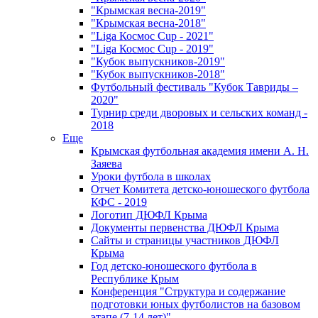
"Крымская весна-2019"
"Крымская весна-2018"
"Liga Космос Cup - 2021"
"Liga Космос Cup - 2019"
"Кубок выпускников-2019"
"Кубок выпускников-2018"
Футбольный фестиваль "Кубок Тавриды –
2020"
Турнир среди дворовых и сельских команд -
2018
Еще
Крымская футбольная академия имени А. Н.
Заяева
Уроки футбола в школах
Отчет Комитета детско-юношеского футбола
КФС - 2019
Логотип ДЮФЛ Крыма
Документы первенства ДЮФЛ Крыма
Сайты и страницы участников ДЮФЛ
Крыма
Год детско-юношеского футбола в
Республике Крым
Конференция "Структура и содержание
подготовки юных футболистов на базовом
этапе (7-14 лет)"