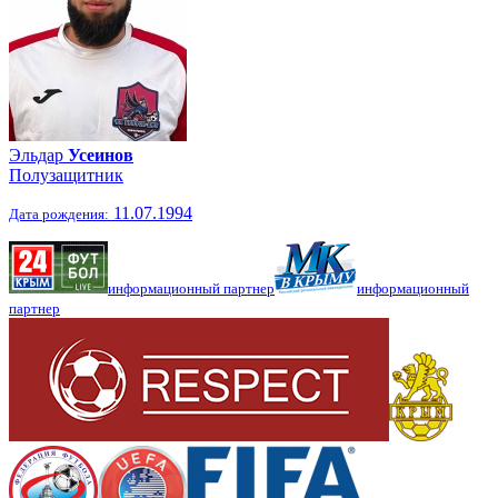
Эльдар
Усеинов
Полузащитник
11.07.1994
Дата рождения:
информационный партнер
информационный
партнер