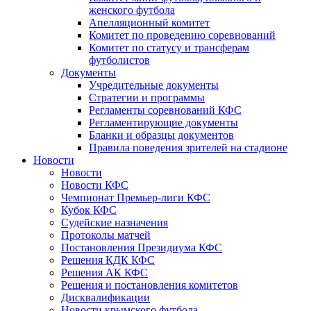
женского футбола
Апелляционный комитет
Комитет по проведению соревнований
Комитет по статусу и трансферам
футболистов
Документы
Учредительные документы
Стратегии и программы
Регламенты соревнований КФС
Регламентирующие документы
Бланки и образцы документов
Правила поведения зрителей на стадионе
Новости
Новости
Новости КФС
Чемпионат Премьер-лиги КФС
Кубок КФС
Судейские назначения
Протоколы матчей
Постановления Президиума КФС
Решения КДК КФС
Решения АК КФС
Решения и постановления комитетов
Дисквалификации
Новости крымского футбола