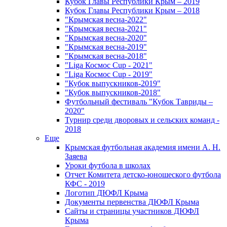
Кубок Главы Республики Крым – 2019
Кубок Главы Республики Крым – 2018
"Крымская весна-2022"
"Крымская весна-2021"
"Крымская весна-2020"
"Крымская весна-2019"
"Крымская весна-2018"
"Liga Космос Cup - 2021"
"Liga Космос Cup - 2019"
"Кубок выпускников-2019"
"Кубок выпускников-2018"
Футбольный фестиваль "Кубок Тавриды –
2020"
Турнир среди дворовых и сельских команд -
2018
Еще
Крымская футбольная академия имени А. Н.
Заяева
Уроки футбола в школах
Отчет Комитета детско-юношеского футбола
КФС - 2019
Логотип ДЮФЛ Крыма
Документы первенства ДЮФЛ Крыма
Сайты и страницы участников ДЮФЛ
Крыма