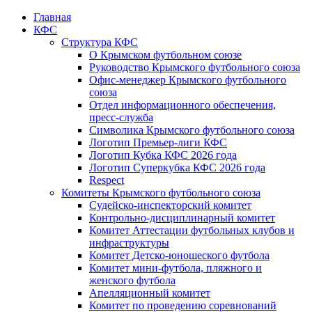
Главная
КФС
Структура КФС
О Крымском футбольном союзе
Руководство Крымского футбольного союза
Офис-менеджер Крымского футбольного
союза
Отдел информационного обеспечения,
пресс-служба
Символика Крымского футбольного союза
Логотип Премьер-лиги КФС
Логотип Кубка КФС 2026 года
Логотип Суперкубка КФС 2026 года
Respect
Комитеты Крымского футбольного союза
Судейско-инспекторский комитет
Контрольно-дисциплинарный комитет
Комитет Аттестации футбольных клубов и
инфраструктуры
Комитет Детско-юношеского футбола
Комитет мини-футбола, пляжного и
женского футбола
Апелляционный комитет
Комитет по проведению соревнований