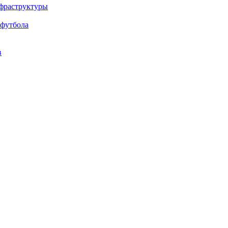
нфраструктуры
 футбола
в