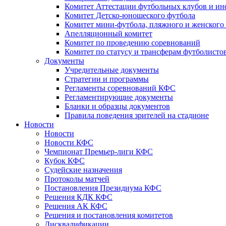
Комитет Аттестации футбольных клубов и и
Комитет Детско-юношеского футбола
Комитет мини-футбола, пляжного и женского
Апелляционный комитет
Комитет по проведению соревнований
Комитет по статусу и трансферам футболисто
Документы
Учредительные документы
Стратегии и программы
Регламенты соревнований КФС
Регламентирующие документы
Бланки и образцы документов
Правила поведения зрителей на стадионе
Новости
Новости
Новости КФС
Чемпионат Премьер-лиги КФС
Кубок КФС
Судейские назначения
Протоколы матчей
Постановления Президиума КФС
Решения КДК КФС
Решения АК КФС
Решения и постановления комитетов
Дисквалификации