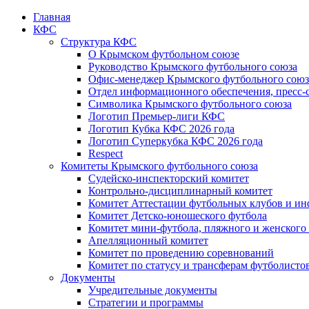
Главная
КФС
Структура КФС
О Крымском футбольном союзе
Руководство Крымского футбольного союза
Офис-менеджер Крымского футбольного союз
Отдел информационного обеспечения, пресс-
Символика Крымского футбольного союза
Логотип Премьер-лиги КФС
Логотип Кубка КФС 2026 года
Логотип Суперкубка КФС 2026 года
Respect
Комитеты Крымского футбольного союза
Судейско-инспекторский комитет
Контрольно-дисциплинарный комитет
Комитет Аттестации футбольных клубов и и
Комитет Детско-юношеского футбола
Комитет мини-футбола, пляжного и женского
Апелляционный комитет
Комитет по проведению соревнований
Комитет по статусу и трансферам футболисто
Документы
Учредительные документы
Стратегии и программы