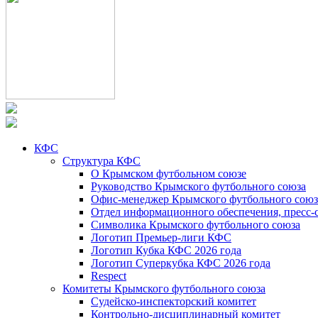
КФС
Структура КФС
О Крымском футбольном союзе
Руководство Крымского футбольного союза
Офис-менеджер Крымского футбольного союз
Отдел информационного обеспечения, пресс-
Символика Крымского футбольного союза
Логотип Премьер-лиги КФС
Логотип Кубка КФС 2026 года
Логотип Суперкубка КФС 2026 года
Respect
Комитеты Крымского футбольного союза
Судейско-инспекторский комитет
Контрольно-дисциплинарный комитет