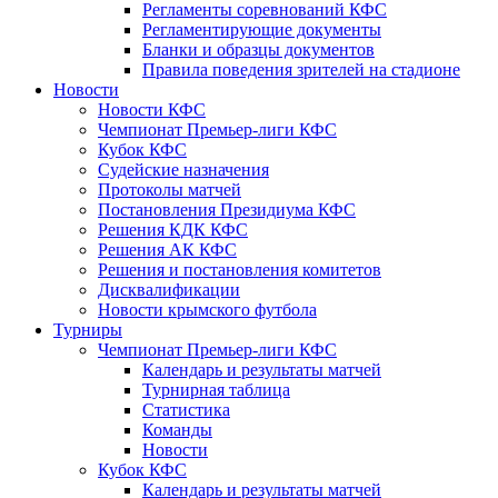
Регламенты соревнований КФС
Регламентирующие документы
Бланки и образцы документов
Правила поведения зрителей на стадионе
Новости
Новости КФС
Чемпионат Премьер-лиги КФС
Кубок КФС
Судейские назначения
Протоколы матчей
Постановления Президиума КФС
Решения КДК КФС
Решения АК КФС
Решения и постановления комитетов
Дисквалификации
Новости крымского футбола
Турниры
Чемпионат Премьер-лиги КФС
Календарь и результаты матчей
Турнирная таблица
Статистика
Команды
Новости
Кубок КФС
Календарь и результаты матчей