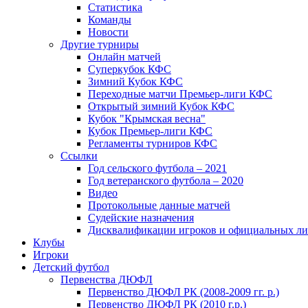
Статистика
Команды
Новости
Другие турниры
Онлайн матчей
Суперкубок КФС
Зимний Кубок КФС
Переходные матчи Премьер-лиги КФС
Открытый зимний Кубок КФС
Кубок "Крымская весна"
Кубок Премьер-лиги КФС
Регламенты турниров КФС
Ссылки
Год сельского футбола – 2021
Год ветеранского футбола – 2020
Видео
Протокольные данные матчей
Судейские назначения
Дисквалификации игроков и официальных ли
Клубы
Игроки
Детский футбол
Первенства ДЮФЛ
Первенство ДЮФЛ РК (2008-2009 гг. р.)
Первенство ДЮФЛ РК (2010 г.р.)