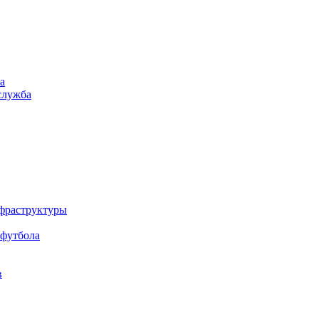
а
служба
нфраструктуры
 футбола
в