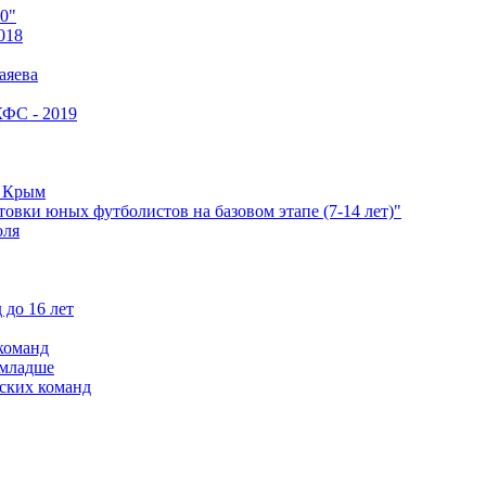
0"
018
аяева
КФС - 2019
е Крым
овки юных футболистов на базовом этапе (7-14 лет)"
оля
 до 16 лет
команд
 младше
ских команд