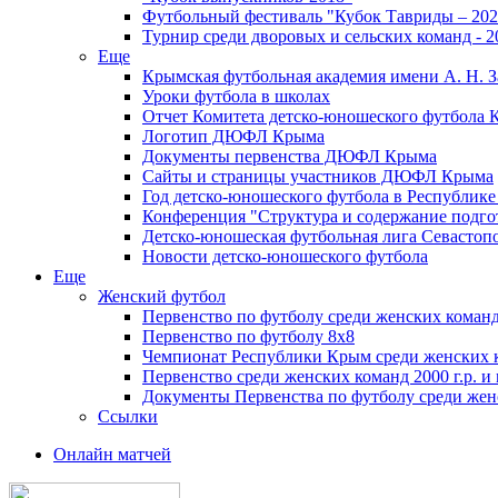
Футбольный фестиваль "Кубок Тавриды – 202
Турнир среди дворовых и сельских команд - 2
Еще
Крымская футбольная академия имени А. Н. З
Уроки футбола в школах
Отчет Комитета детско-юношеского футбола 
Логотип ДЮФЛ Крыма
Документы первенства ДЮФЛ Крыма
Сайты и страницы участников ДЮФЛ Крыма
Год детско-юношеского футбола в Республик
Конференция "Структура и содержание подгот
Детско-юношеская футбольная лига Севастоп
Новости детско-юношеского футбола
Еще
Женский футбол
Первенство по футболу среди женских команд
Первенство по футболу 8х8
Чемпионат Республики Крым среди женских 
Первенство среди женских команд 2000 г.р. и
Документы Первенства по футболу среди жен
Ссылки
Онлайн матчей