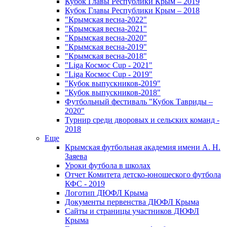
Кубок Главы Республики Крым – 2019
Кубок Главы Республики Крым – 2018
"Крымская весна-2022"
"Крымская весна-2021"
"Крымская весна-2020"
"Крымская весна-2019"
"Крымская весна-2018"
"Liga Космос Cup - 2021"
"Liga Космос Cup - 2019"
"Кубок выпускников-2019"
"Кубок выпускников-2018"
Футбольный фестиваль "Кубок Тавриды –
2020"
Турнир среди дворовых и сельских команд -
2018
Еще
Крымская футбольная академия имени А. Н.
Заяева
Уроки футбола в школах
Отчет Комитета детско-юношеского футбола
КФС - 2019
Логотип ДЮФЛ Крыма
Документы первенства ДЮФЛ Крыма
Сайты и страницы участников ДЮФЛ
Крыма