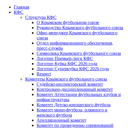
Главная
КФС
Структура КФС
О Крымском футбольном союзе
Руководство Крымского футбольного союза
Офис-менеджер Крымского футбольного
союза
Отдел информационного обеспечения,
пресс-служба
Символика Крымского футбольного союза
Логотип Премьер-лиги КФС
Логотип Кубка КФС 2026 года
Логотип Суперкубка КФС 2026 года
Respect
Комитеты Крымского футбольного союза
Судейско-инспекторский комитет
Контрольно-дисциплинарный комитет
Комитет Аттестации футбольных клубов и
инфраструктуры
Комитет Детско-юношеского футбола
Комитет мини-футбола, пляжного и
женского футбола
Апелляционный комитет
Комитет по проведению соревнований