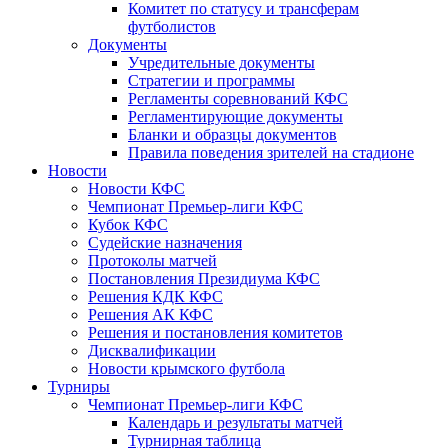
Комитет по статусу и трансферам
футболистов
Документы
Учредительные документы
Стратегии и программы
Регламенты соревнований КФС
Регламентирующие документы
Бланки и образцы документов
Правила поведения зрителей на стадионе
Новости
Новости КФС
Чемпионат Премьер-лиги КФС
Кубок КФС
Судейские назначения
Протоколы матчей
Постановления Президиума КФС
Решения КДК КФС
Решения АК КФС
Решения и постановления комитетов
Дисквалификации
Новости крымского футбола
Турниры
Чемпионат Премьер-лиги КФС
Календарь и результаты матчей
Турнирная таблица