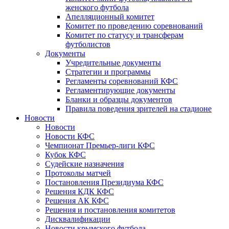
женского футбола
Апелляционный комитет
Комитет по проведению соревнований
Комитет по статусу и трансферам
футболистов
Документы
Учредительные документы
Стратегии и программы
Регламенты соревнований КФС
Регламентирующие документы
Бланки и образцы документов
Правила поведения зрителей на стадионе
Новости
Новости
Новости КФС
Чемпионат Премьер-лиги КФС
Кубок КФС
Судейские назначения
Протоколы матчей
Постановления Президиума КФС
Решения КДК КФС
Решения АК КФС
Решения и постановления комитетов
Дисквалификации
Новости крымского футбола