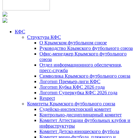
КФС
Структура КФС
О Крымском футбольном союзе
Руководство Крымского футбольного союза
Офис-менеджер Крымского футбольного
союза
Отдел информационного обеспечения,
пресс-служба
Символика Крымского футбольного союза
Логотип Премьер-лиги КФС
Логотип Кубка КФС 2026 года
Логотип Суперкубка КФС 2026 года
Respect
Комитеты Крымского футбольного союза
Судейско-инспекторский комитет
Контрольно-дисциплинарный комитет
Комитет Аттестации футбольных клубов и
инфраструктуры
Комитет Детско-юношеского футбола
Комитет мини-футбола, пляжного и