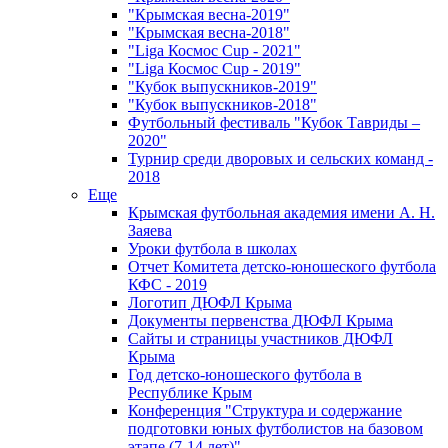
"Крымская весна-2019"
"Крымская весна-2018"
"Liga Космос Cup - 2021"
"Liga Космос Cup - 2019"
"Кубок выпускников-2019"
"Кубок выпускников-2018"
Футбольный фестиваль "Кубок Тавриды –
2020"
Турнир среди дворовых и сельских команд -
2018
Еще
Крымская футбольная академия имени А. Н.
Заяева
Уроки футбола в школах
Отчет Комитета детско-юношеского футбола
КФС - 2019
Логотип ДЮФЛ Крыма
Документы первенства ДЮФЛ Крыма
Сайты и страницы участников ДЮФЛ
Крыма
Год детско-юношеского футбола в
Республике Крым
Конференция "Структура и содержание
подготовки юных футболистов на базовом
этапе (7-14 лет)"