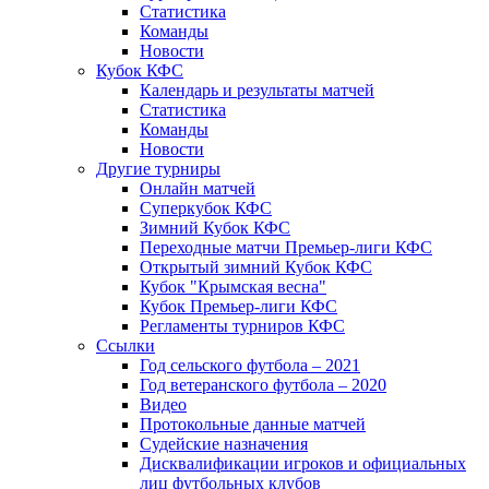
Статистика
Команды
Новости
Кубок КФС
Календарь и результаты матчей
Статистика
Команды
Новости
Другие турниры
Онлайн матчей
Суперкубок КФС
Зимний Кубок КФС
Переходные матчи Премьер-лиги КФС
Открытый зимний Кубок КФС
Кубок "Крымская весна"
Кубок Премьер-лиги КФС
Регламенты турниров КФС
Ссылки
Год сельского футбола – 2021
Год ветеранского футбола – 2020
Видео
Протокольные данные матчей
Судейские назначения
Дисквалификации игроков и официальных
лиц футбольных клубов