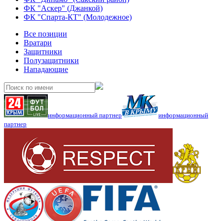
ФК "Аскер" (Джанкой)
ФК "Спарта-КТ" (Молодежное)
Все позиции
Вратари
Защитники
Полузащитники
Нападающие
информационный партнер
информационный
партнер