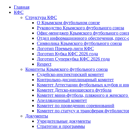
Главная
КФС
Структура КФС
О Крымском футбольном союзе
Руководство Крымского футбольного союза
Офис-менеджер Крымского футбольного союз
Отдел информационного обеспечения, пресс-
Символика Крымского футбольного союза
Логотип Премьер-лиги КФС
Логотип Кубка КФС 2026 года
Логотип Суперкубка КФС 2026 года
Respect
Комитеты Крымского футбольного союза
Судейско-инспекторский комитет
Контрольно-дисциплинарный комитет
Комитет Аттестации футбольных клубов и и
Комитет Детско-юношеского футбола
Комитет мини-футбола, пляжного и женского
Апелляционный комитет
Комитет по проведению соревнований
Комитет по статусу и трансферам футболисто
Документы
Учредительные документы
Стратегии и программы