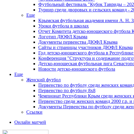
Футбольный фестиваль "Кубок Тавриды – 202
Турнир среди дворовых и сельских команд - 2
Еще
Крымская футбольная академия имени А. Н. З
Уроки футбола в школах
Отчет Комитета детско-юношеского футбола 
Логотип ДЮФЛ Крыма
Документы первенства ДЮФЛ Крыма
Сайты и страницы участников ДЮФЛ Крыма
Год детско-юношеского футбола в Республик
Конференция "Структура и содержание подгот
Детско-юношеская футбольная лига Севастоп
Новости детско-юношеского футбола
Еще
Женский футбол
Первенство по футболу среди женских команд
Первенство по футболу 8х8
Чемпионат Республики Крым среди женских 
Первенство среди женских команд 2000 г.р. и
Документы Первенства по футболу среди жен
Ссылки
Онлайн матчей