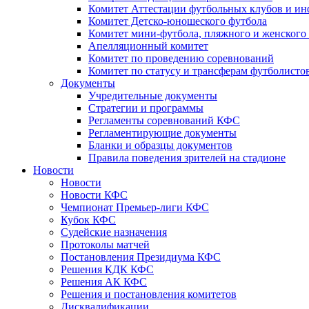
Комитет Аттестации футбольных клубов и и
Комитет Детско-юношеского футбола
Комитет мини-футбола, пляжного и женского
Апелляционный комитет
Комитет по проведению соревнований
Комитет по статусу и трансферам футболисто
Документы
Учредительные документы
Стратегии и программы
Регламенты соревнований КФС
Регламентирующие документы
Бланки и образцы документов
Правила поведения зрителей на стадионе
Новости
Новости
Новости КФС
Чемпионат Премьер-лиги КФС
Кубок КФС
Судейские назначения
Протоколы матчей
Постановления Президиума КФС
Решения КДК КФС
Решения АК КФС
Решения и постановления комитетов
Дисквалификации