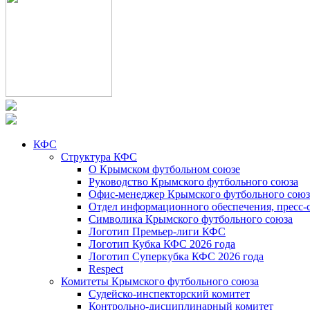
КФС
Структура КФС
О Крымском футбольном союзе
Руководство Крымского футбольного союза
Офис-менеджер Крымского футбольного союз
Отдел информационного обеспечения, пресс-
Символика Крымского футбольного союза
Логотип Премьер-лиги КФС
Логотип Кубка КФС 2026 года
Логотип Суперкубка КФС 2026 года
Respect
Комитеты Крымского футбольного союза
Судейско-инспекторский комитет
Контрольно-дисциплинарный комитет