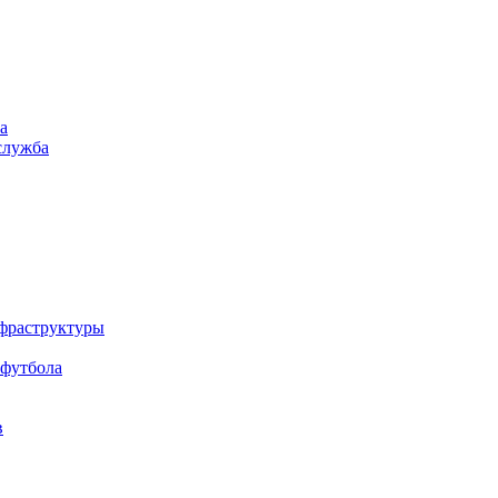
а
служба
нфраструктуры
 футбола
в