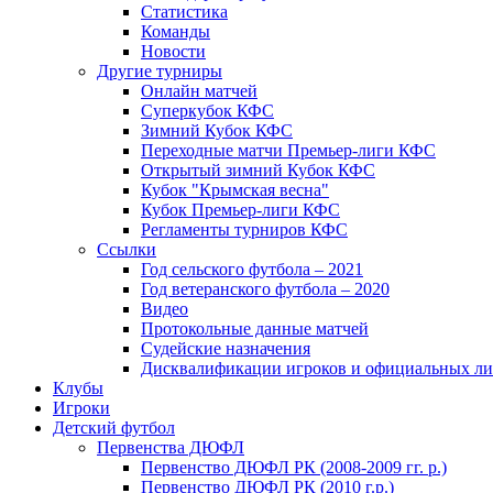
Статистика
Команды
Новости
Другие турниры
Онлайн матчей
Суперкубок КФС
Зимний Кубок КФС
Переходные матчи Премьер-лиги КФС
Открытый зимний Кубок КФС
Кубок "Крымская весна"
Кубок Премьер-лиги КФС
Регламенты турниров КФС
Ссылки
Год сельского футбола – 2021
Год ветеранского футбола – 2020
Видео
Протокольные данные матчей
Судейские назначения
Дисквалификации игроков и официальных ли
Клубы
Игроки
Детский футбол
Первенства ДЮФЛ
Первенство ДЮФЛ РК (2008-2009 гг. р.)
Первенство ДЮФЛ РК (2010 г.р.)