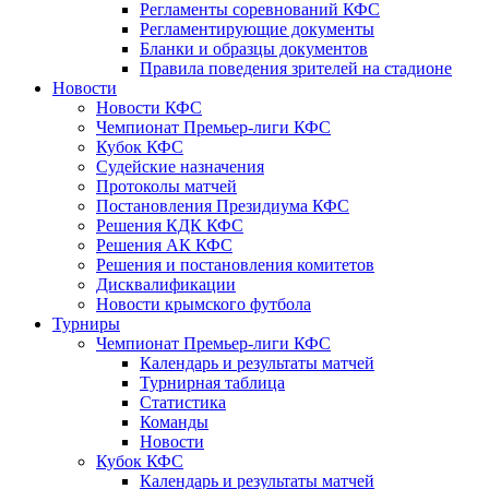
Регламенты соревнований КФС
Регламентирующие документы
Бланки и образцы документов
Правила поведения зрителей на стадионе
Новости
Новости КФС
Чемпионат Премьер-лиги КФС
Кубок КФС
Судейские назначения
Протоколы матчей
Постановления Президиума КФС
Решения КДК КФС
Решения АК КФС
Решения и постановления комитетов
Дисквалификации
Новости крымского футбола
Турниры
Чемпионат Премьер-лиги КФС
Календарь и результаты матчей
Турнирная таблица
Статистика
Команды
Новости
Кубок КФС
Календарь и результаты матчей