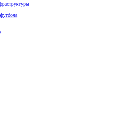
нфраструктуры
 футбола
в