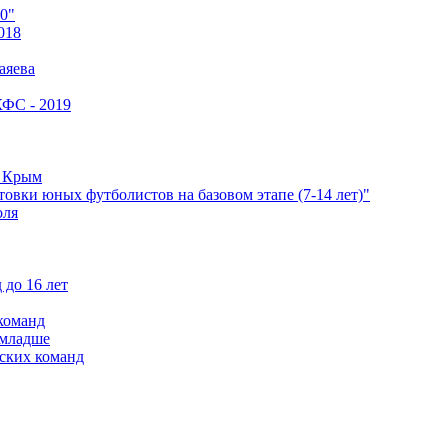
0"
018
аяева
КФС - 2019
е Крым
овки юных футболистов на базовом этапе (7-14 лет)"
оля
 до 16 лет
команд
 младше
ских команд