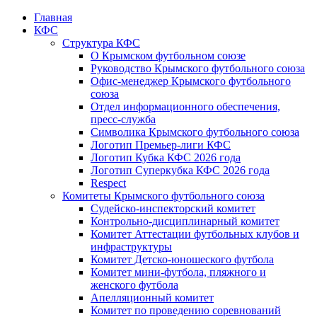
Главная
КФС
Структура КФС
О Крымском футбольном союзе
Руководство Крымского футбольного союза
Офис-менеджер Крымского футбольного
союза
Отдел информационного обеспечения,
пресс-служба
Символика Крымского футбольного союза
Логотип Премьер-лиги КФС
Логотип Кубка КФС 2026 года
Логотип Суперкубка КФС 2026 года
Respect
Комитеты Крымского футбольного союза
Судейско-инспекторский комитет
Контрольно-дисциплинарный комитет
Комитет Аттестации футбольных клубов и
инфраструктуры
Комитет Детско-юношеского футбола
Комитет мини-футбола, пляжного и
женского футбола
Апелляционный комитет
Комитет по проведению соревнований