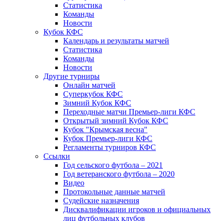
Статистика
Команды
Новости
Кубок КФС
Календарь и результаты матчей
Статистика
Команды
Новости
Другие турниры
Онлайн матчей
Суперкубок КФС
Зимний Кубок КФС
Переходные матчи Премьер-лиги КФС
Открытый зимний Кубок КФС
Кубок "Крымская весна"
Кубок Премьер-лиги КФС
Регламенты турниров КФС
Ссылки
Год сельского футбола – 2021
Год ветеранского футбола – 2020
Видео
Протокольные данные матчей
Судейские назначения
Дисквалификации игроков и официальных
лиц футбольных клубов