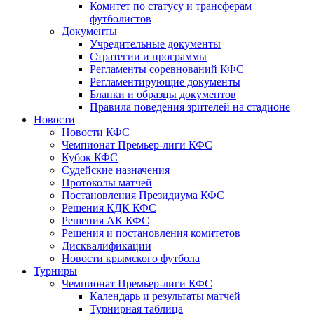
Комитет по статусу и трансферам
футболистов
Документы
Учредительные документы
Стратегии и программы
Регламенты соревнований КФС
Регламентирующие документы
Бланки и образцы документов
Правила поведения зрителей на стадионе
Новости
Новости КФС
Чемпионат Премьер-лиги КФС
Кубок КФС
Судейские назначения
Протоколы матчей
Постановления Президиума КФС
Решения КДК КФС
Решения АК КФС
Решения и постановления комитетов
Дисквалификации
Новости крымского футбола
Турниры
Чемпионат Премьер-лиги КФС
Календарь и результаты матчей
Турнирная таблица