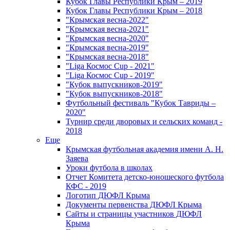
Кубок Главы Республики Крым – 2019
Кубок Главы Республики Крым – 2018
"Крымская весна-2022"
"Крымская весна-2021"
"Крымская весна-2020"
"Крымская весна-2019"
"Крымская весна-2018"
"Liga Космос Cup - 2021"
"Liga Космос Cup - 2019"
"Кубок выпускников-2019"
"Кубок выпускников-2018"
Футбольный фестиваль "Кубок Тавриды –
2020"
Турнир среди дворовых и сельских команд -
2018
Еще
Крымская футбольная академия имени А. Н.
Заяева
Уроки футбола в школах
Отчет Комитета детско-юношеского футбола
КФС - 2019
Логотип ДЮФЛ Крыма
Документы первенства ДЮФЛ Крыма
Сайты и страницы участников ДЮФЛ
Крыма