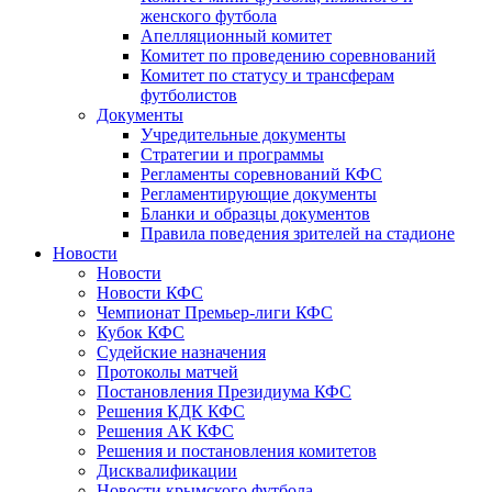
женского футбола
Апелляционный комитет
Комитет по проведению соревнований
Комитет по статусу и трансферам
футболистов
Документы
Учредительные документы
Стратегии и программы
Регламенты соревнований КФС
Регламентирующие документы
Бланки и образцы документов
Правила поведения зрителей на стадионе
Новости
Новости
Новости КФС
Чемпионат Премьер-лиги КФС
Кубок КФС
Судейские назначения
Протоколы матчей
Постановления Президиума КФС
Решения КДК КФС
Решения АК КФС
Решения и постановления комитетов
Дисквалификации
Новости крымского футбола