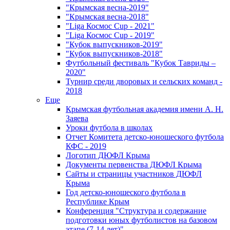
"Крымская весна-2019"
"Крымская весна-2018"
"Liga Космос Cup - 2021"
"Liga Космос Cup - 2019"
"Кубок выпускников-2019"
"Кубок выпускников-2018"
Футбольный фестиваль "Кубок Тавриды –
2020"
Турнир среди дворовых и сельских команд -
2018
Еще
Крымская футбольная академия имени А. Н.
Заяева
Уроки футбола в школах
Отчет Комитета детско-юношеского футбола
КФС - 2019
Логотип ДЮФЛ Крыма
Документы первенства ДЮФЛ Крыма
Сайты и страницы участников ДЮФЛ
Крыма
Год детско-юношеского футбола в
Республике Крым
Конференция "Структура и содержание
подготовки юных футболистов на базовом
этапе (7-14 лет)"