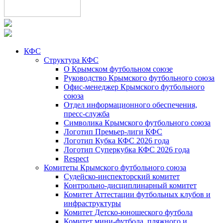
КФС
Структура КФС
О Крымском футбольном союзе
Руководство Крымского футбольного союза
Офис-менеджер Крымского футбольного
союза
Отдел информационного обеспечения,
пресс-служба
Символика Крымского футбольного союза
Логотип Премьер-лиги КФС
Логотип Кубка КФС 2026 года
Логотип Суперкубка КФС 2026 года
Respect
Комитеты Крымского футбольного союза
Судейско-инспекторский комитет
Контрольно-дисциплинарный комитет
Комитет Аттестации футбольных клубов и
инфраструктуры
Комитет Детско-юношеского футбола
Комитет мини-футбола, пляжного и