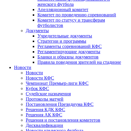
женского футбола
Апелляционный комитет
Комитет по проведению соревнований
Комитет по статусу и трансферам
футболистов
Документы
Учредительные документы
Стратегии и программы
Регламенты соревнований КФС
Регламентирующие документы
Бланки и образцы документов
Правила поведения зрителей на стадионе
Новости
Новости
Новости КФС
Чемпионат Премьер-лиги КФС
Кубок КФС
Судейские назначения
Протоколы матчей
Постановления Президиума КФС
Решения КДК КФС
Решения АК КФС
Решения и постановления комитетов
Дисквалификации
Новости крымского футбола