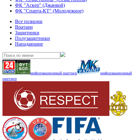
ФК "Аскер" (Джанкой)
ФК "Спарта-КТ" (Молодежное)
Все позиции
Вратари
Защитники
Полузащитники
Нападающие
информационный партнер
информационный
партнер