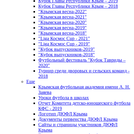
Кубок Главы Республики Крым – 2019
Кубок Главы Республики Крым – 2018
"Крымская весна-2022"
"Крымская весна-2021"
"Крымская весна-2020"
"Крымская весна-2019"
"Крымская весна-2018"
"Liga Космос Cup - 2021"
"Liga Космос Cup - 2019"
"Кубок выпускников-2019"
"Кубок выпускников-2018"
Футбольный фестиваль "Кубок Тавриды –
2020"
Турнир среди дворовых и сельских команд -
2018
Еще
Крымская футбольная академия имени А. Н.
Заяева
Уроки футбола в школах
Отчет Комитета детско-юношеского футбола
КФС - 2019
Логотип ДЮФЛ Крыма
Документы первенства ДЮФЛ Крыма
Сайты и страницы участников ДЮФЛ
Крыма