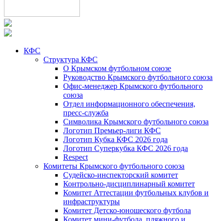
КФС
Структура КФС
О Крымском футбольном союзе
Руководство Крымского футбольного союза
Офис-менеджер Крымского футбольного
союза
Отдел информационного обеспечения,
пресс-служба
Символика Крымского футбольного союза
Логотип Премьер-лиги КФС
Логотип Кубка КФС 2026 года
Логотип Суперкубка КФС 2026 года
Respect
Комитеты Крымского футбольного союза
Судейско-инспекторский комитет
Контрольно-дисциплинарный комитет
Комитет Аттестации футбольных клубов и
инфраструктуры
Комитет Детско-юношеского футбола
Комитет мини-футбола, пляжного и