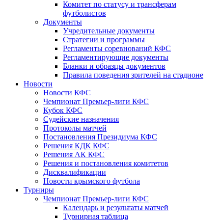
Комитет по статусу и трансферам
футболистов
Документы
Учредительные документы
Стратегии и программы
Регламенты соревнований КФС
Регламентирующие документы
Бланки и образцы документов
Правила поведения зрителей на стадионе
Новости
Новости КФС
Чемпионат Премьер-лиги КФС
Кубок КФС
Судейские назначения
Протоколы матчей
Постановления Президиума КФС
Решения КДК КФС
Решения АК КФС
Решения и постановления комитетов
Дисквалификации
Новости крымского футбола
Турниры
Чемпионат Премьер-лиги КФС
Календарь и результаты матчей
Турнирная таблица