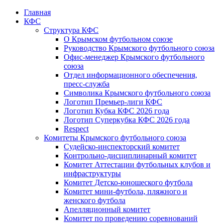
Главная
КФС
Структура КФС
О Крымском футбольном союзе
Руководство Крымского футбольного союза
Офис-менеджер Крымского футбольного
союза
Отдел информационного обеспечения,
пресс-служба
Символика Крымского футбольного союза
Логотип Премьер-лиги КФС
Логотип Кубка КФС 2026 года
Логотип Суперкубка КФС 2026 года
Respect
Комитеты Крымского футбольного союза
Судейско-инспекторский комитет
Контрольно-дисциплинарный комитет
Комитет Аттестации футбольных клубов и
инфраструктуры
Комитет Детско-юношеского футбола
Комитет мини-футбола, пляжного и
женского футбола
Апелляционный комитет
Комитет по проведению соревнований