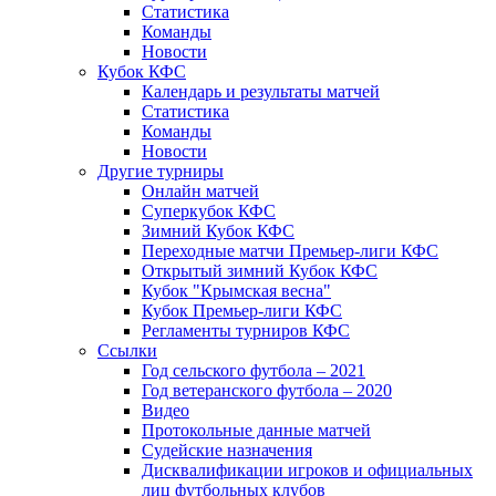
Статистика
Команды
Новости
Кубок КФС
Календарь и результаты матчей
Статистика
Команды
Новости
Другие турниры
Онлайн матчей
Суперкубок КФС
Зимний Кубок КФС
Переходные матчи Премьер-лиги КФС
Открытый зимний Кубок КФС
Кубок "Крымская весна"
Кубок Премьер-лиги КФС
Регламенты турниров КФС
Ссылки
Год сельского футбола – 2021
Год ветеранского футбола – 2020
Видео
Протокольные данные матчей
Судейские назначения
Дисквалификации игроков и официальных
лиц футбольных клубов