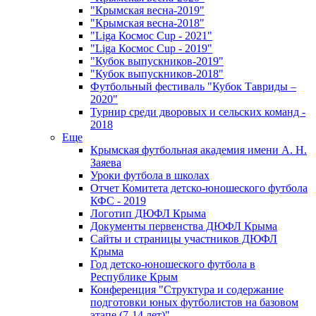
"Крымская весна-2019"
"Крымская весна-2018"
"Liga Космос Cup - 2021"
"Liga Космос Cup - 2019"
"Кубок выпускников-2019"
"Кубок выпускников-2018"
Футбольный фестиваль "Кубок Тавриды –
2020"
Турнир среди дворовых и сельских команд -
2018
Еще
Крымская футбольная академия имени А. Н.
Заяева
Уроки футбола в школах
Отчет Комитета детско-юношеского футбола
КФС - 2019
Логотип ДЮФЛ Крыма
Документы первенства ДЮФЛ Крыма
Сайты и страницы участников ДЮФЛ
Крыма
Год детско-юношеского футбола в
Республике Крым
Конференция "Структура и содержание
подготовки юных футболистов на базовом
этапе (7-14 лет)"