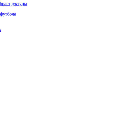
нфраструктуры
 футбола
в