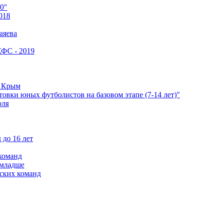
0"
018
аяева
КФС - 2019
е Крым
овки юных футболистов на базовом этапе (7-14 лет)"
оля
 до 16 лет
команд
 младше
ских команд