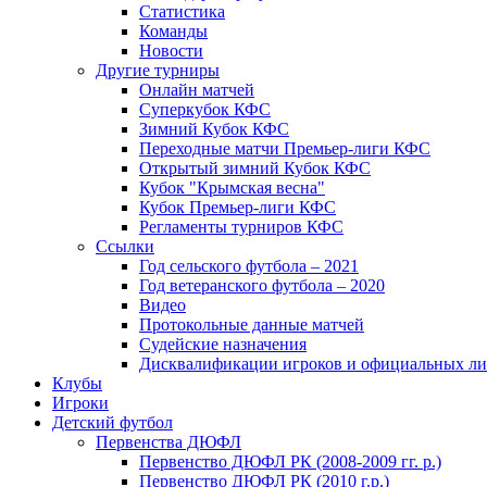
Статистика
Команды
Новости
Другие турниры
Онлайн матчей
Суперкубок КФС
Зимний Кубок КФС
Переходные матчи Премьер-лиги КФС
Открытый зимний Кубок КФС
Кубок "Крымская весна"
Кубок Премьер-лиги КФС
Регламенты турниров КФС
Ссылки
Год сельского футбола – 2021
Год ветеранского футбола – 2020
Видео
Протокольные данные матчей
Судейские назначения
Дисквалификации игроков и официальных ли
Клубы
Игроки
Детский футбол
Первенства ДЮФЛ
Первенство ДЮФЛ РК (2008-2009 гг. р.)
Первенство ДЮФЛ РК (2010 г.р.)