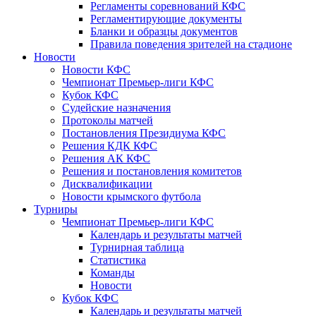
Регламенты соревнований КФС
Регламентирующие документы
Бланки и образцы документов
Правила поведения зрителей на стадионе
Новости
Новости КФС
Чемпионат Премьер-лиги КФС
Кубок КФС
Судейские назначения
Протоколы матчей
Постановления Президиума КФС
Решения КДК КФС
Решения АК КФС
Решения и постановления комитетов
Дисквалификации
Новости крымского футбола
Турниры
Чемпионат Премьер-лиги КФС
Календарь и результаты матчей
Турнирная таблица
Статистика
Команды
Новости
Кубок КФС
Календарь и результаты матчей