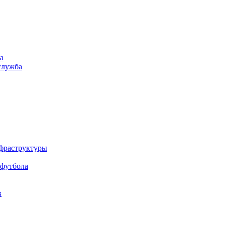
а
служба
нфраструктуры
 футбола
в