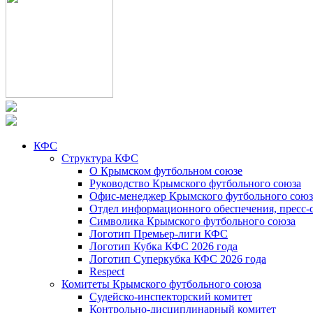
КФС
Структура КФС
О Крымском футбольном союзе
Руководство Крымского футбольного союза
Офис-менеджер Крымского футбольного союз
Отдел информационного обеспечения, пресс-
Символика Крымского футбольного союза
Логотип Премьер-лиги КФС
Логотип Кубка КФС 2026 года
Логотип Суперкубка КФС 2026 года
Respect
Комитеты Крымского футбольного союза
Судейско-инспекторский комитет
Контрольно-дисциплинарный комитет