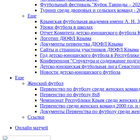
Футбольный фестиваль "Кубок Тавриды – 202
Турнир среди дворовых и сельских команд - 2
Еще
Крымская футбольная академия имени А. Н. З
Уроки футбола в школах
Отчет Комитета детско-юношеского футбола 
Логотип ДЮФЛ Крыма
Документы первенства ДЮФЛ Крыма
Сайты и страницы участников ДЮФЛ Крыма
Год детско-юношеского футбола в Республик
Конференция "Структура и содержание подгот
Детско-юношеская футбольная лига Севастоп
Новости детско-юношеского футбола
Еще
Женский футбол
Первенство по футболу среди женских команд
Первенство по футболу 8х8
Чемпионат Республики Крым среди женских 
Первенство среди женских команд 2000 г.р. и
Документы Первенства по футболу среди жен
Ссылки
Онлайн матчей