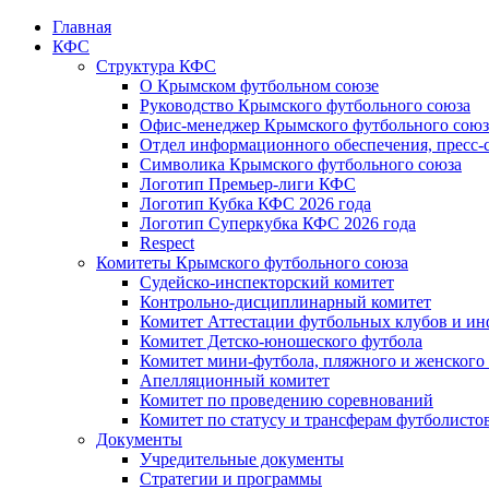
Главная
КФС
Структура КФС
О Крымском футбольном союзе
Руководство Крымского футбольного союза
Офис-менеджер Крымского футбольного союз
Отдел информационного обеспечения, пресс-
Символика Крымского футбольного союза
Логотип Премьер-лиги КФС
Логотип Кубка КФС 2026 года
Логотип Суперкубка КФС 2026 года
Respect
Комитеты Крымского футбольного союза
Судейско-инспекторский комитет
Контрольно-дисциплинарный комитет
Комитет Аттестации футбольных клубов и и
Комитет Детско-юношеского футбола
Комитет мини-футбола, пляжного и женского
Апелляционный комитет
Комитет по проведению соревнований
Комитет по статусу и трансферам футболисто
Документы
Учредительные документы
Стратегии и программы