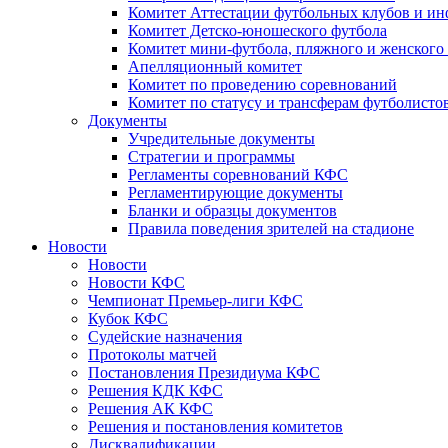
Комитет Аттестации футбольных клубов и и
Комитет Детско-юношеского футбола
Комитет мини-футбола, пляжного и женского
Апелляционный комитет
Комитет по проведению соревнований
Комитет по статусу и трансферам футболисто
Документы
Учредительные документы
Стратегии и программы
Регламенты соревнований КФС
Регламентирующие документы
Бланки и образцы документов
Правила поведения зрителей на стадионе
Новости
Новости
Новости КФС
Чемпионат Премьер-лиги КФС
Кубок КФС
Судейские назначения
Протоколы матчей
Постановления Президиума КФС
Решения КДК КФС
Решения АК КФС
Решения и постановления комитетов
Дисквалификации