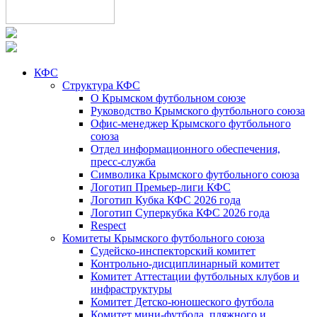
КФС
Структура КФС
О Крымском футбольном союзе
Руководство Крымского футбольного союза
Офис-менеджер Крымского футбольного
союза
Отдел информационного обеспечения,
пресс-служба
Символика Крымского футбольного союза
Логотип Премьер-лиги КФС
Логотип Кубка КФС 2026 года
Логотип Суперкубка КФС 2026 года
Respect
Комитеты Крымского футбольного союза
Судейско-инспекторский комитет
Контрольно-дисциплинарный комитет
Комитет Аттестации футбольных клубов и
инфраструктуры
Комитет Детско-юношеского футбола
Комитет мини-футбола, пляжного и