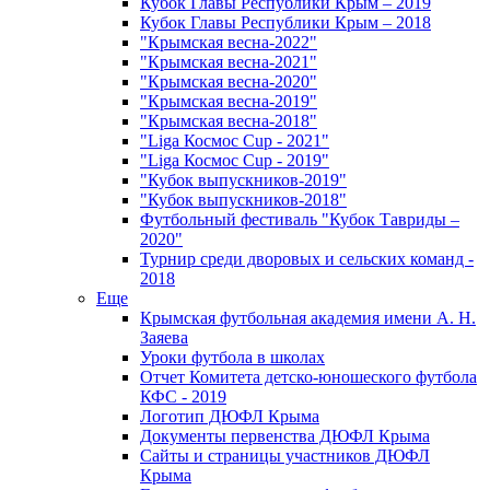
Кубок Главы Республики Крым – 2019
Кубок Главы Республики Крым – 2018
"Крымская весна-2022"
"Крымская весна-2021"
"Крымская весна-2020"
"Крымская весна-2019"
"Крымская весна-2018"
"Liga Космос Cup - 2021"
"Liga Космос Cup - 2019"
"Кубок выпускников-2019"
"Кубок выпускников-2018"
Футбольный фестиваль "Кубок Тавриды –
2020"
Турнир среди дворовых и сельских команд -
2018
Еще
Крымская футбольная академия имени А. Н.
Заяева
Уроки футбола в школах
Отчет Комитета детско-юношеского футбола
КФС - 2019
Логотип ДЮФЛ Крыма
Документы первенства ДЮФЛ Крыма
Сайты и страницы участников ДЮФЛ
Крыма