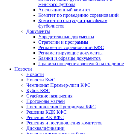
женского футбола
Апелляционный комитет
Комитет по проведению соревнований
Комитет по статусу и трансферам
футболистов
Документы
Учредительные документы
Стратегии и программы
Регламенты соревнований КФС
Регламентирующие документы
Бланки и образцы документов
Правила поведения зрителей на стадионе
Новости
Новости
Новости КФС
Чемпионат Премьер-лиги КФС
Кубок КФС
Судейские назначения
Протоколы матчей
Постановления Президиума КФС
Решения КДК КФС
Решения АК КФС
Решения и постановления комитетов
Дисквалификации
Новости крымского футбола