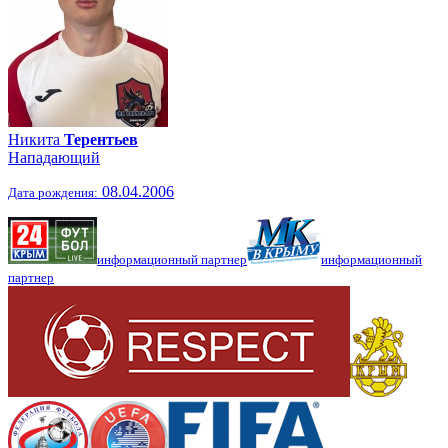
Никита
Терентьев
Нападающий
08.04.2006
Дата рождения:
информационный партнер
информационный
партнер