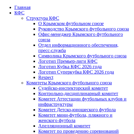
Главная
КФС
Структура КФС
О Крымском футбольном союзе
Руководство Крымского футбольного союза
Офис-менеджер Крымского футбольного
союза
Отдел информационного обеспечения,
пресс-служба
Символика Крымского футбольного союза
Логотип Премьер-лиги КФС
Логотип Кубка КФС 2026 года
Логотип Суперкубка КФС 2026 года
Respect
Комитеты Крымского футбольного союза
Судейско-инспекторский комитет
Контрольно-дисциплинарный комитет
Комитет Аттестации футбольных клубов и
инфраструктуры
Комитет Детско-юношеского футбола
Комитет мини-футбола, пляжного и
женского футбола
Апелляционный комитет
Комитет по проведению соревнований