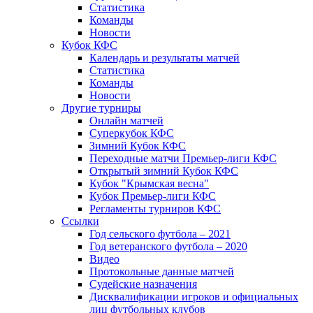
Статистика
Команды
Новости
Кубок КФС
Календарь и результаты матчей
Статистика
Команды
Новости
Другие турниры
Онлайн матчей
Суперкубок КФС
Зимний Кубок КФС
Переходные матчи Премьер-лиги КФС
Открытый зимний Кубок КФС
Кубок "Крымская весна"
Кубок Премьер-лиги КФС
Регламенты турниров КФС
Ссылки
Год сельского футбола – 2021
Год ветеранского футбола – 2020
Видео
Протокольные данные матчей
Судейские назначения
Дисквалификации игроков и официальных
лиц футбольных клубов