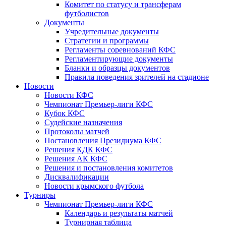
Комитет по статусу и трансферам
футболистов
Документы
Учредительные документы
Стратегии и программы
Регламенты соревнований КФС
Регламентирующие документы
Бланки и образцы документов
Правила поведения зрителей на стадионе
Новости
Новости КФС
Чемпионат Премьер-лиги КФС
Кубок КФС
Судейские назначения
Протоколы матчей
Постановления Президиума КФС
Решения КДК КФС
Решения АК КФС
Решения и постановления комитетов
Дисквалификации
Новости крымского футбола
Турниры
Чемпионат Премьер-лиги КФС
Календарь и результаты матчей
Турнирная таблица