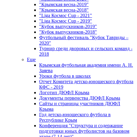
"Крымская весна-2019"
"Крымская весна-2018"
"Liga Космос Cup - 2021"
"Liga Космос Cup - 2019"
"Кубок выпускников-2019"
"Кубок выпускников-2018"
Футбольный фестиваль "Кубок Тавриды –
2020"
Турнир среди дворовых и сельских команд -
2018
Еще
Крымская футбольная академия имени А. Н.
Заяева
Уроки футбола в школах
Отчет Комитета детско-юношеского футбола
КФС - 2019
Логотип ДЮФЛ Крыма
Документы первенства ДЮФЛ Крыма
Сайты и страницы участников ДЮФЛ
Крыма
Год детско-юношеского футбола в
Республике Крым
Конференция "Структура и содержание
подготовки юных футболистов на базовом
этапе (7-14 лет)"