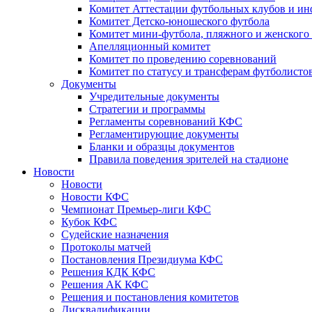
Комитет Аттестации футбольных клубов и и
Комитет Детско-юношеского футбола
Комитет мини-футбола, пляжного и женского
Апелляционный комитет
Комитет по проведению соревнований
Комитет по статусу и трансферам футболисто
Документы
Учредительные документы
Стратегии и программы
Регламенты соревнований КФС
Регламентирующие документы
Бланки и образцы документов
Правила поведения зрителей на стадионе
Новости
Новости
Новости КФС
Чемпионат Премьер-лиги КФС
Кубок КФС
Судейские назначения
Протоколы матчей
Постановления Президиума КФС
Решения КДК КФС
Решения АК КФС
Решения и постановления комитетов
Дисквалификации