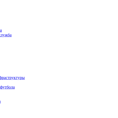
а
служба
нфраструктуры
 футбола
в