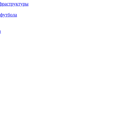
нфраструктуры
 футбола
в