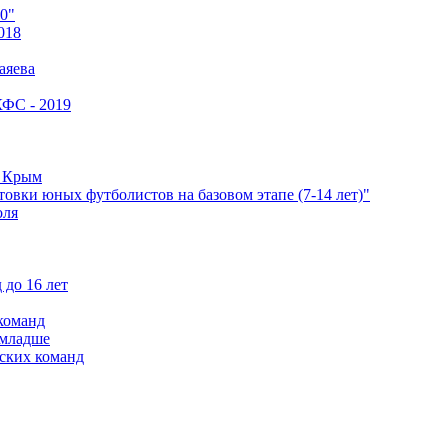
0"
018
аяева
КФС - 2019
е Крым
овки юных футболистов на базовом этапе (7-14 лет)"
оля
 до 16 лет
команд
 младше
ских команд