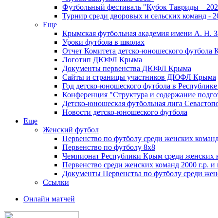
Футбольный фестиваль "Кубок Тавриды – 202
Турнир среди дворовых и сельских команд - 2
Еще
Крымская футбольная академия имени А. Н. З
Уроки футбола в школах
Отчет Комитета детско-юношеского футбола 
Логотип ДЮФЛ Крыма
Документы первенства ДЮФЛ Крыма
Сайты и страницы участников ДЮФЛ Крыма
Год детско-юношеского футбола в Республик
Конференция "Структура и содержание подгот
Детско-юношеская футбольная лига Севастоп
Новости детско-юношеского футбола
Еще
Женский футбол
Первенство по футболу среди женских команд
Первенство по футболу 8х8
Чемпионат Республики Крым среди женских 
Первенство среди женских команд 2000 г.р. и
Документы Первенства по футболу среди жен
Ссылки
Онлайн матчей