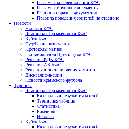
Регламенты соревнований КФС
Регламентирующие документы
Бланки и образцы документов
Правила поведения зрителей на стадионе
Новости
Новости КФС
Чемпионат Премьер-лиги КФС
Кубок КФС
Судейские назначения
Протоколы матчей
Постановления Президиума КФС
Решения КДК КФС
Решения АК КФС
Решения и постановления комитетов
Дисквалификации
Новости крымского футбола
Турниры
Чемпионат Премьер-лиги КФС
Календарь и результаты матчей
Турнирная таблица
Статистика
Команды
Новости
Кубок КФС
Календарь и результаты матчей