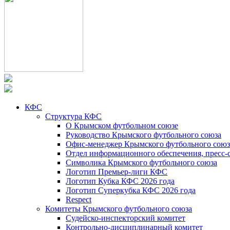
КФС
Структура КФС
О Крымском футбольном союзе
Руководство Крымского футбольного союза
Офис-менеджер Крымского футбольного союз
Отдел информационного обеспечения, пресс-
Символика Крымского футбольного союза
Логотип Премьер-лиги КФС
Логотип Кубка КФС 2026 года
Логотип Суперкубка КФС 2026 года
Respect
Комитеты Крымского футбольного союза
Судейско-инспекторский комитет
Контрольно-дисциплинарный комитет