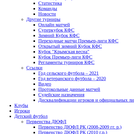
Статистика
Команды
Новости
Другие турниры
Онлайн матчей
Суперкубок КФС
Зимний Кубок КФС
Переходные матчи Премьер-лиги КФС
Открытый зимний Кубок КФС
Кубок "Крымская весна"
Кубок Премьер-лиги КФС
Регламенты турниров КФС
Ссылки
Год сельского футбола – 2021
Год ветеранского футбола – 2020
Видео
Протокольные данные матчей
Судейские назначения
Дисквалификации игроков и официальных ли
Клубы
Игроки
Детский футбол
Первенства ДЮФЛ
Первенство ДЮФЛ РК (2008-2009 гг. р.)
Первенство ДЮФЛ РК (2010 г.р.)