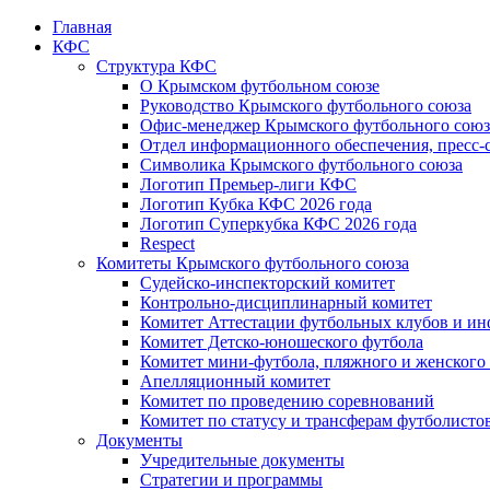
Главная
КФС
Структура КФС
О Крымском футбольном союзе
Руководство Крымского футбольного союза
Офис-менеджер Крымского футбольного союз
Отдел информационного обеспечения, пресс-
Символика Крымского футбольного союза
Логотип Премьер-лиги КФС
Логотип Кубка КФС 2026 года
Логотип Суперкубка КФС 2026 года
Respect
Комитеты Крымского футбольного союза
Судейско-инспекторский комитет
Контрольно-дисциплинарный комитет
Комитет Аттестации футбольных клубов и и
Комитет Детско-юношеского футбола
Комитет мини-футбола, пляжного и женского
Апелляционный комитет
Комитет по проведению соревнований
Комитет по статусу и трансферам футболисто
Документы
Учредительные документы
Стратегии и программы