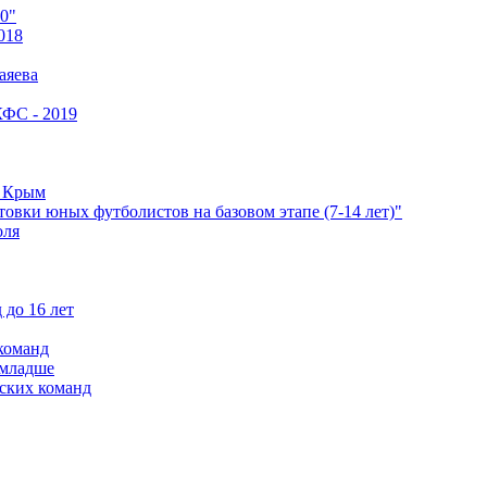
0"
018
аяева
КФС - 2019
е Крым
овки юных футболистов на базовом этапе (7-14 лет)"
оля
 до 16 лет
команд
 младше
ских команд