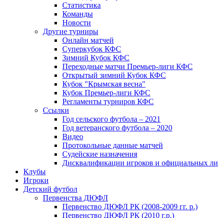
Статистика
Команды
Новости
Другие турниры
Онлайн матчей
Суперкубок КФС
Зимний Кубок КФС
Переходные матчи Премьер-лиги КФС
Открытый зимний Кубок КФС
Кубок "Крымская весна"
Кубок Премьер-лиги КФС
Регламенты турниров КФС
Ссылки
Год сельского футбола – 2021
Год ветеранского футбола – 2020
Видео
Протокольные данные матчей
Судейские назначения
Дисквалификации игроков и официальных ли
Клубы
Игроки
Детский футбол
Первенства ДЮФЛ
Первенство ДЮФЛ РК (2008-2009 гг. р.)
Первенство ДЮФЛ РК (2010 г.р.)