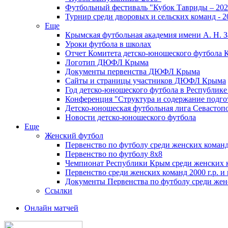
Футбольный фестиваль "Кубок Тавриды – 202
Турнир среди дворовых и сельских команд - 2
Еще
Крымская футбольная академия имени А. Н. З
Уроки футбола в школах
Отчет Комитета детско-юношеского футбола 
Логотип ДЮФЛ Крыма
Документы первенства ДЮФЛ Крыма
Сайты и страницы участников ДЮФЛ Крыма
Год детско-юношеского футбола в Республик
Конференция "Структура и содержание подгот
Детско-юношеская футбольная лига Севастоп
Новости детско-юношеского футбола
Еще
Женский футбол
Первенство по футболу среди женских команд
Первенство по футболу 8х8
Чемпионат Республики Крым среди женских 
Первенство среди женских команд 2000 г.р. и
Документы Первенства по футболу среди жен
Ссылки
Онлайн матчей