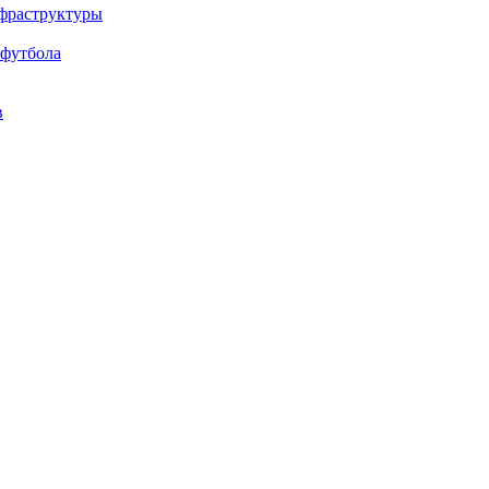
нфраструктуры
 футбола
в