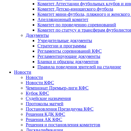
Комитет Аттестации футбольных клубов и и
Комитет Детско-юношеского футбола
Комитет мини-футбола, пляжного и женского
Апелляционный комитет
Комитет по проведению соревнований
Комитет по статусу и трансферам футболисто
Документы
Учредительные документы
Стратегии и программы
Регламенты соревнований КФС
Регламентирующие документы
Бланки и образцы документов
Правила поведения зрителей на стадионе
Новости
Новости
Новости КФС
Чемпионат Премьер-лиги КФС
Кубок КФС
Судейские назначения
Протоколы матчей
Постановления Президиума КФС
Решения КДК КФС
Решения АК КФС
Решения и постановления комитетов
Дисквалификации