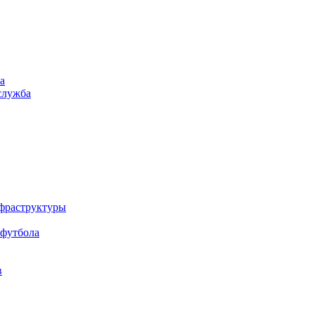
а
служба
нфраструктуры
 футбола
в