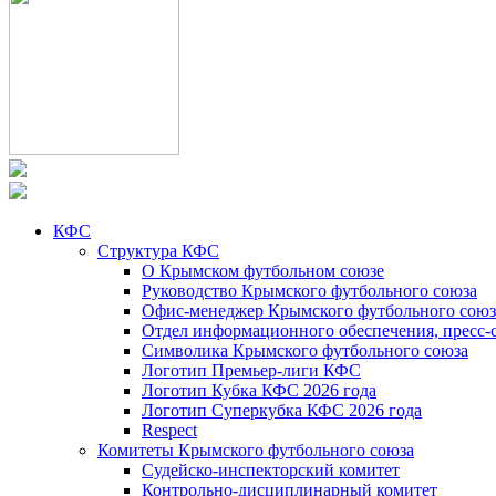
КФС
Структура КФС
О Крымском футбольном союзе
Руководство Крымского футбольного союза
Офис-менеджер Крымского футбольного союз
Отдел информационного обеспечения, пресс-
Символика Крымского футбольного союза
Логотип Премьер-лиги КФС
Логотип Кубка КФС 2026 года
Логотип Суперкубка КФС 2026 года
Respect
Комитеты Крымского футбольного союза
Судейско-инспекторский комитет
Контрольно-дисциплинарный комитет