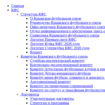
Главная
КФС
Структура КФС
О Крымском футбольном союзе
Руководство Крымского футбольного союза
Офис-менеджер Крымского футбольного союз
Отдел информационного обеспечения, пресс-
Символика Крымского футбольного союза
Логотип Премьер-лиги КФС
Логотип Кубка КФС 2026 года
Логотип Суперкубка КФС 2026 года
Respect
Комитеты Крымского футбольного союза
Судейско-инспекторский комитет
Контрольно-дисциплинарный комитет
Комитет Аттестации футбольных клубов и и
Комитет Детско-юношеского футбола
Комитет мини-футбола, пляжного и женского
Апелляционный комитет
Комитет по проведению соревнований
Комитет по статусу и трансферам футболисто
Документы
Учредительные документы
Стратегии и программы