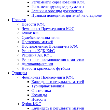
Регламенты соревнований КФС
Регламентирующие документы
Бланки и образцы документов
Правила поведения зрителей на стадионе
Новости
Новости КФС
Чемпионат Премьер-лиги КФС
Кубок КФС
Судейские назначения
Протоколы матчей
Постановления Президиума КФС
Решения КДК КФС
Решения АК КФС
Решения и постановления комитетов
Дисквалификации
Новости крымского футбола
Турниры
Чемпионат Премьер-лиги КФС
Календарь и результаты матчей
Турнирная таблица
Статистика
Команды
Новости
Кубок КФС
Календарь и результаты матчей