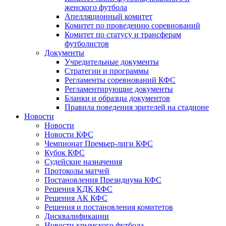
женского футбола
Апелляционный комитет
Комитет по проведению соревнований
Комитет по статусу и трансферам
футболистов
Документы
Учредительные документы
Стратегии и программы
Регламенты соревнований КФС
Регламентирующие документы
Бланки и образцы документов
Правила поведения зрителей на стадионе
Новости
Новости
Новости КФС
Чемпионат Премьер-лиги КФС
Кубок КФС
Судейские назначения
Протоколы матчей
Постановления Президиума КФС
Решения КДК КФС
Решения АК КФС
Решения и постановления комитетов
Дисквалификации
Новости крымского футбола