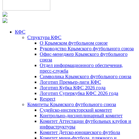
КФС
Структура КФС
О Крымском футбольном союзе
Руководство Крымского футбольного союза
Офис-менеджер Крымского футбольного
союза
Отдел информационного обеспечения,
пресс-служба
Символика Крымского футбольного союза
Логотип Премьер-лиги КФС
Логотип Кубка КФС 2026 года
Логотип Суперкубка КФС 2026 года
Respect
Комитеты Крымского футбольного союза
Судейско-инспекторский комитет
Контрольно-дисциплинарный комитет
Комитет Аттестации футбольных клубов и
инфраструктуры
Комитет Детско-юношеского футбола
Комитет мини-футбола, пляжного и