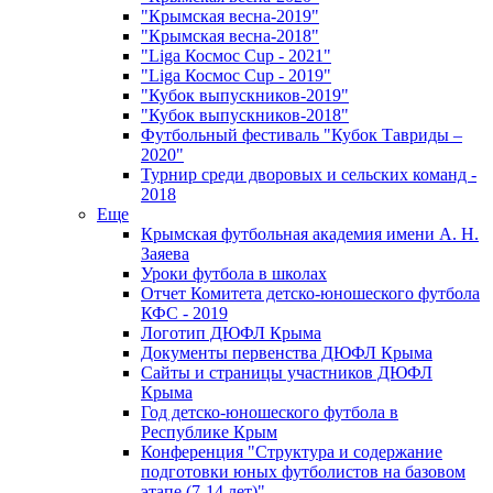
"Крымская весна-2019"
"Крымская весна-2018"
"Liga Космос Cup - 2021"
"Liga Космос Cup - 2019"
"Кубок выпускников-2019"
"Кубок выпускников-2018"
Футбольный фестиваль "Кубок Тавриды –
2020"
Турнир среди дворовых и сельских команд -
2018
Еще
Крымская футбольная академия имени А. Н.
Заяева
Уроки футбола в школах
Отчет Комитета детско-юношеского футбола
КФС - 2019
Логотип ДЮФЛ Крыма
Документы первенства ДЮФЛ Крыма
Сайты и страницы участников ДЮФЛ
Крыма
Год детско-юношеского футбола в
Республике Крым
Конференция "Структура и содержание
подготовки юных футболистов на базовом
этапе (7-14 лет)"