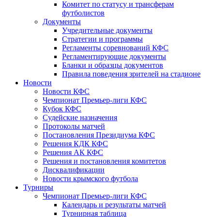
Комитет по статусу и трансферам
футболистов
Документы
Учредительные документы
Стратегии и программы
Регламенты соревнований КФС
Регламентирующие документы
Бланки и образцы документов
Правила поведения зрителей на стадионе
Новости
Новости КФС
Чемпионат Премьер-лиги КФС
Кубок КФС
Судейские назначения
Протоколы матчей
Постановления Президиума КФС
Решения КДК КФС
Решения АК КФС
Решения и постановления комитетов
Дисквалификации
Новости крымского футбола
Турниры
Чемпионат Премьер-лиги КФС
Календарь и результаты матчей
Турнирная таблица