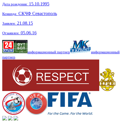
15.10.1995
Дата рождения:
СКЧФ Севастополь
Команда:
21.08.15
Заявлен:
05.06.16
Отзаявлен:
информационный партнер
информационный
партнер