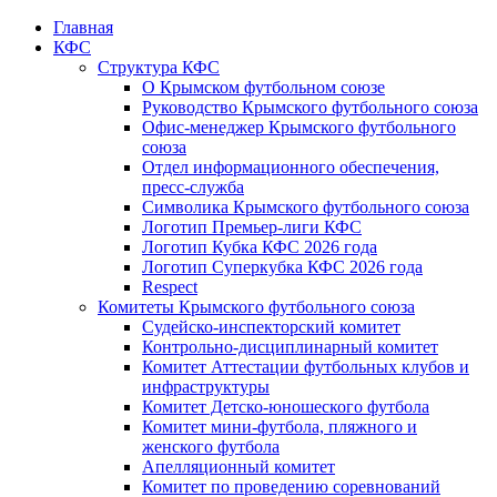
Главная
КФС
Структура КФС
О Крымском футбольном союзе
Руководство Крымского футбольного союза
Офис-менеджер Крымского футбольного
союза
Отдел информационного обеспечения,
пресс-служба
Символика Крымского футбольного союза
Логотип Премьер-лиги КФС
Логотип Кубка КФС 2026 года
Логотип Суперкубка КФС 2026 года
Respect
Комитеты Крымского футбольного союза
Судейско-инспекторский комитет
Контрольно-дисциплинарный комитет
Комитет Аттестации футбольных клубов и
инфраструктуры
Комитет Детско-юношеского футбола
Комитет мини-футбола, пляжного и
женского футбола
Апелляционный комитет
Комитет по проведению соревнований