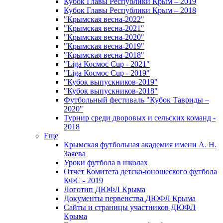
Кубок Главы Республики Крым – 2019
Кубок Главы Республики Крым – 2018
"Крымская весна-2022"
"Крымская весна-2021"
"Крымская весна-2020"
"Крымская весна-2019"
"Крымская весна-2018"
"Liga Космос Cup - 2021"
"Liga Космос Cup - 2019"
"Кубок выпускников-2019"
"Кубок выпускников-2018"
Футбольный фестиваль "Кубок Тавриды –
2020"
Турнир среди дворовых и сельских команд -
2018
Еще
Крымская футбольная академия имени А. Н.
Заяева
Уроки футбола в школах
Отчет Комитета детско-юношеского футбола
КФС - 2019
Логотип ДЮФЛ Крыма
Документы первенства ДЮФЛ Крыма
Сайты и страницы участников ДЮФЛ
Крыма