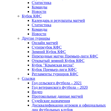
Статистика
Команды
Новости
Кубок КФС
Календарь и результаты матчей
Статистика
Команды
Новости
Другие турниры
Онлайн матчей
Суперкубок КФС
Зимний Кубок КФС
Переходные матчи Премьер-лиги КФС
Открытый зимний Кубок КФС
Кубок "Крымская весна"
Кубок Премьер-лиги КФС
Регламенты турниров КФС
Ссылки
Год сельского футбола – 2021
Год ветеранского футбола – 2020
Видео
Протокольные данные матчей
Судейские назначения
Дисквалификации игроков и официальных
лиц футбольных клубов