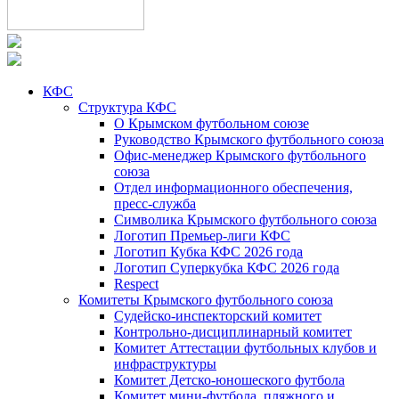
КФС
Структура КФС
О Крымском футбольном союзе
Руководство Крымского футбольного союза
Офис-менеджер Крымского футбольного
союза
Отдел информационного обеспечения,
пресс-служба
Символика Крымского футбольного союза
Логотип Премьер-лиги КФС
Логотип Кубка КФС 2026 года
Логотип Суперкубка КФС 2026 года
Respect
Комитеты Крымского футбольного союза
Судейско-инспекторский комитет
Контрольно-дисциплинарный комитет
Комитет Аттестации футбольных клубов и
инфраструктуры
Комитет Детско-юношеского футбола
Комитет мини-футбола, пляжного и