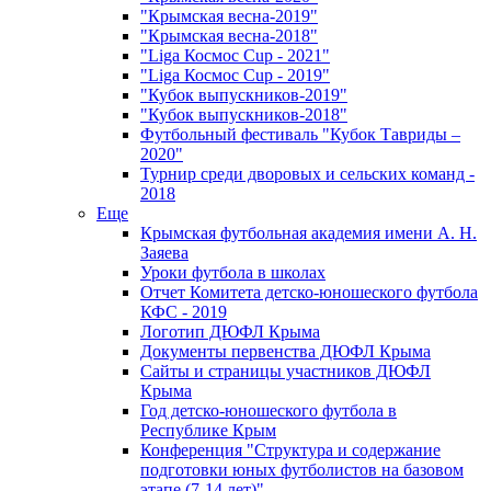
"Крымская весна-2019"
"Крымская весна-2018"
"Liga Космос Cup - 2021"
"Liga Космос Cup - 2019"
"Кубок выпускников-2019"
"Кубок выпускников-2018"
Футбольный фестиваль "Кубок Тавриды –
2020"
Турнир среди дворовых и сельских команд -
2018
Еще
Крымская футбольная академия имени А. Н.
Заяева
Уроки футбола в школах
Отчет Комитета детско-юношеского футбола
КФС - 2019
Логотип ДЮФЛ Крыма
Документы первенства ДЮФЛ Крыма
Сайты и страницы участников ДЮФЛ
Крыма
Год детско-юношеского футбола в
Республике Крым
Конференция "Структура и содержание
подготовки юных футболистов на базовом
этапе (7-14 лет)"