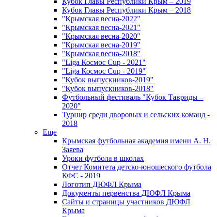
Кубок Главы Республики Крым – 2019
Кубок Главы Республики Крым – 2018
"Крымская весна-2022"
"Крымская весна-2021"
"Крымская весна-2020"
"Крымская весна-2019"
"Крымская весна-2018"
"Liga Космос Cup - 2021"
"Liga Космос Cup - 2019"
"Кубок выпускников-2019"
"Кубок выпускников-2018"
Футбольный фестиваль "Кубок Тавриды –
2020"
Турнир среди дворовых и сельских команд -
2018
Еще
Крымская футбольная академия имени А. Н.
Заяева
Уроки футбола в школах
Отчет Комитета детско-юношеского футбола
КФС - 2019
Логотип ДЮФЛ Крыма
Документы первенства ДЮФЛ Крыма
Сайты и страницы участников ДЮФЛ
Крыма