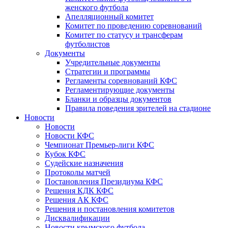
женского футбола
Апелляционный комитет
Комитет по проведению соревнований
Комитет по статусу и трансферам
футболистов
Документы
Учредительные документы
Стратегии и программы
Регламенты соревнований КФС
Регламентирующие документы
Бланки и образцы документов
Правила поведения зрителей на стадионе
Новости
Новости
Новости КФС
Чемпионат Премьер-лиги КФС
Кубок КФС
Судейские назначения
Протоколы матчей
Постановления Президиума КФС
Решения КДК КФС
Решения АК КФС
Решения и постановления комитетов
Дисквалификации
Новости крымского футбола