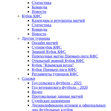
Статистика
Команды
Новости
Кубок КФС
Календарь и результаты матчей
Статистика
Команды
Новости
Другие турниры
Онлайн матчей
Суперкубок КФС
Зимний Кубок КФС
Переходные матчи Премьер-лиги КФС
Открытый зимний Кубок КФС
Кубок "Крымская весна"
Кубок Премьер-лиги КФС
Регламенты турниров КФС
Ссылки
Год сельского футбола – 2021
Год ветеранского футбола – 2020
Видео
Протокольные данные матчей
Судейские назначения
Дисквалификации игроков и официальных
лиц футбольных клубов