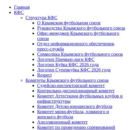
Главная
КФС
Структура КФС
О Крымском футбольном союзе
Руководство Крымского футбольного союза
Офис-менеджер Крымского футбольного
союза
Отдел информационного обеспечения,
пресс-служба
Символика Крымского футбольного союза
Логотип Премьер-лиги КФС
Логотип Кубка КФС 2026 года
Логотип Суперкубка КФС 2026 года
Respect
Комитеты Крымского футбольного союза
Судейско-инспекторский комитет
Контрольно-дисциплинарный комитет
Комитет Аттестации футбольных клубов и
инфраструктуры
Комитет Детско-юношеского футбола
Комитет мини-футбола, пляжного и
женского футбола
Апелляционный комитет
Комитет по проведению соревнований