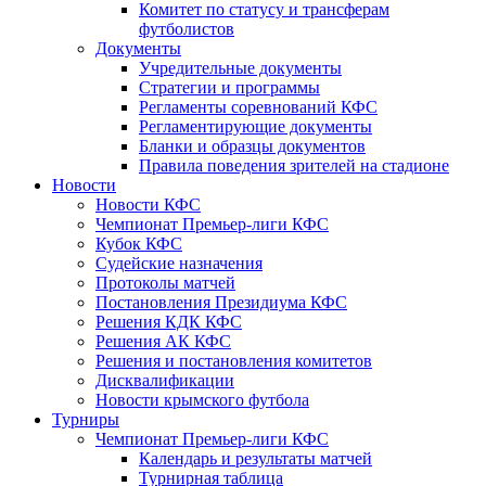
Комитет по статусу и трансферам
футболистов
Документы
Учредительные документы
Стратегии и программы
Регламенты соревнований КФС
Регламентирующие документы
Бланки и образцы документов
Правила поведения зрителей на стадионе
Новости
Новости КФС
Чемпионат Премьер-лиги КФС
Кубок КФС
Судейские назначения
Протоколы матчей
Постановления Президиума КФС
Решения КДК КФС
Решения АК КФС
Решения и постановления комитетов
Дисквалификации
Новости крымского футбола
Турниры
Чемпионат Премьер-лиги КФС
Календарь и результаты матчей
Турнирная таблица