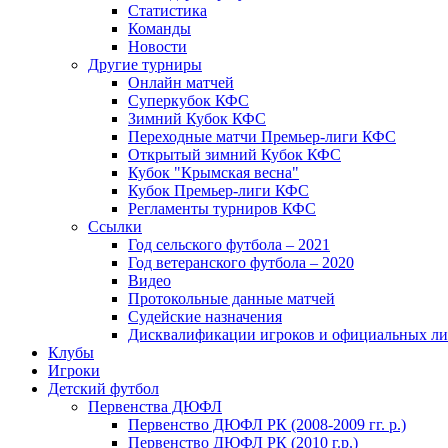
Статистика
Команды
Новости
Другие турниры
Онлайн матчей
Суперкубок КФС
Зимний Кубок КФС
Переходные матчи Премьер-лиги КФС
Открытый зимний Кубок КФС
Кубок "Крымская весна"
Кубок Премьер-лиги КФС
Регламенты турниров КФС
Ссылки
Год сельского футбола – 2021
Год ветеранского футбола – 2020
Видео
Протокольные данные матчей
Судейские назначения
Дисквалификации игроков и официальных ли
Клубы
Игроки
Детский футбол
Первенства ДЮФЛ
Первенство ДЮФЛ РК (2008-2009 гг. р.)
Первенство ДЮФЛ РК (2010 г.р.)