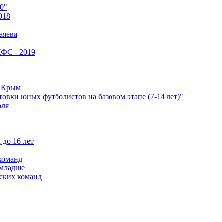
0"
018
аяева
КФС - 2019
е Крым
овки юных футболистов на базовом этапе (7-14 лет)"
оля
 до 16 лет
команд
 младше
ских команд