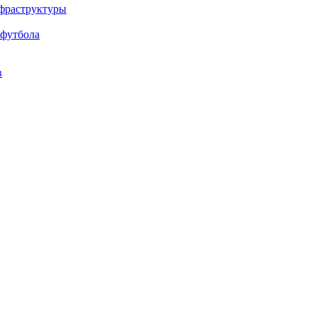
нфраструктуры
 футбола
в