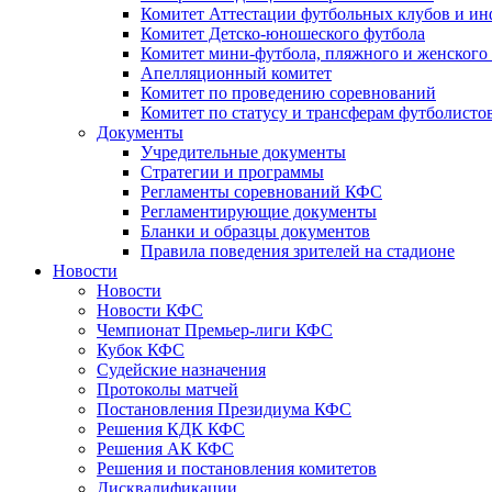
Комитет Аттестации футбольных клубов и и
Комитет Детско-юношеского футбола
Комитет мини-футбола, пляжного и женского
Апелляционный комитет
Комитет по проведению соревнований
Комитет по статусу и трансферам футболисто
Документы
Учредительные документы
Стратегии и программы
Регламенты соревнований КФС
Регламентирующие документы
Бланки и образцы документов
Правила поведения зрителей на стадионе
Новости
Новости
Новости КФС
Чемпионат Премьер-лиги КФС
Кубок КФС
Судейские назначения
Протоколы матчей
Постановления Президиума КФС
Решения КДК КФС
Решения АК КФС
Решения и постановления комитетов
Дисквалификации