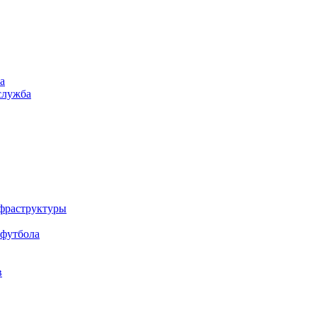
а
служба
нфраструктуры
 футбола
в