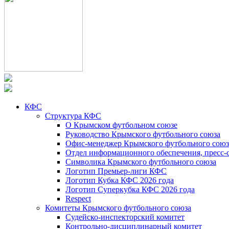
КФС
Структура КФС
О Крымском футбольном союзе
Руководство Крымского футбольного союза
Офис-менеджер Крымского футбольного союз
Отдел информационного обеспечения, пресс-
Символика Крымского футбольного союза
Логотип Премьер-лиги КФС
Логотип Кубка КФС 2026 года
Логотип Суперкубка КФС 2026 года
Respect
Комитеты Крымского футбольного союза
Судейско-инспекторский комитет
Контрольно-дисциплинарный комитет