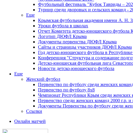
Футбольный фестиваль "Кубок Тавриды – 202
Турнир среди дворовых и сельских команд - 2
Еще
Крымская футбольная академия имени А. Н. З
Уроки футбола в школах
Отчет Комитета детско-юношеского футбола 
Логотип ДЮФЛ Крыма
Документы первенства ДЮФЛ Крыма
Сайты и страницы участников ДЮФЛ Крыма
Год детско-юношеского футбола в Республик
Конференция "Структура и содержание подгот
Детско-юношеская футбольная лига Севастоп
Новости детско-юношеского футбола
Еще
Женский футбол
Первенство по футболу среди женских команд
Первенство по футболу 8х8
Чемпионат Республики Крым среди женских 
Первенство среди женских команд 2000 г.р. и
Документы Первенства по футболу среди жен
Ссылки
Онлайн матчей