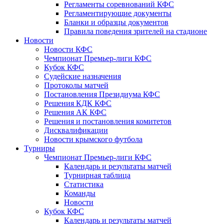
Регламенты соревнований КФС
Регламентирующие документы
Бланки и образцы документов
Правила поведения зрителей на стадионе
Новости
Новости КФС
Чемпионат Премьер-лиги КФС
Кубок КФС
Судейские назначения
Протоколы матчей
Постановления Президиума КФС
Решения КДК КФС
Решения АК КФС
Решения и постановления комитетов
Дисквалификации
Новости крымского футбола
Турниры
Чемпионат Премьер-лиги КФС
Календарь и результаты матчей
Турнирная таблица
Статистика
Команды
Новости
Кубок КФС
Календарь и результаты матчей