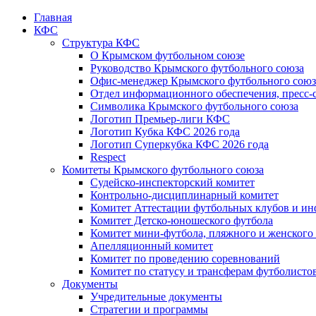
Главная
КФС
Структура КФС
О Крымском футбольном союзе
Руководство Крымского футбольного союза
Офис-менеджер Крымского футбольного союз
Отдел информационного обеспечения, пресс-
Символика Крымского футбольного союза
Логотип Премьер-лиги КФС
Логотип Кубка КФС 2026 года
Логотип Суперкубка КФС 2026 года
Respect
Комитеты Крымского футбольного союза
Судейско-инспекторский комитет
Контрольно-дисциплинарный комитет
Комитет Аттестации футбольных клубов и и
Комитет Детско-юношеского футбола
Комитет мини-футбола, пляжного и женского
Апелляционный комитет
Комитет по проведению соревнований
Комитет по статусу и трансферам футболисто
Документы
Учредительные документы
Стратегии и программы