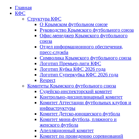
Главная
КФС
Структура КФС
О Крымском футбольном союзе
Руководство Крымского футбольного союза
Офис-менеджер Крымского футбольного
союза
Отдел информационного обеспечения,
пресс-служба
Символика Крымского футбольного союза
Логотип Премьер-лиги КФС
Логотип Кубка КФС 2026 года
Логотип Суперкубка КФС 2026 года
Respect
Комитеты Крымского футбольного союза
Судейско-инспекторский комитет
Контрольно-дисциплинарный комитет
Комитет Аттестации футбольных клубов и
инфраструктуры
Комитет Детско-юношеского футбола
Комитет мини-футбола, пляжного и
женского футбола
Апелляционный комитет
Комитет по проведению соревнований