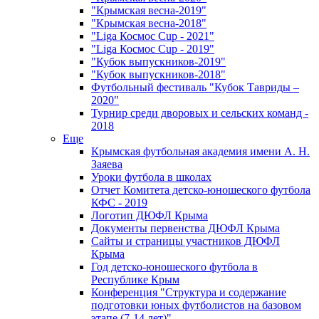
"Крымская весна-2019"
"Крымская весна-2018"
"Liga Космос Cup - 2021"
"Liga Космос Cup - 2019"
"Кубок выпускников-2019"
"Кубок выпускников-2018"
Футбольный фестиваль "Кубок Тавриды –
2020"
Турнир среди дворовых и сельских команд -
2018
Еще
Крымская футбольная академия имени А. Н.
Заяева
Уроки футбола в школах
Отчет Комитета детско-юношеского футбола
КФС - 2019
Логотип ДЮФЛ Крыма
Документы первенства ДЮФЛ Крыма
Сайты и страницы участников ДЮФЛ
Крыма
Год детско-юношеского футбола в
Республике Крым
Конференция "Структура и содержание
подготовки юных футболистов на базовом
этапе (7-14 лет)"