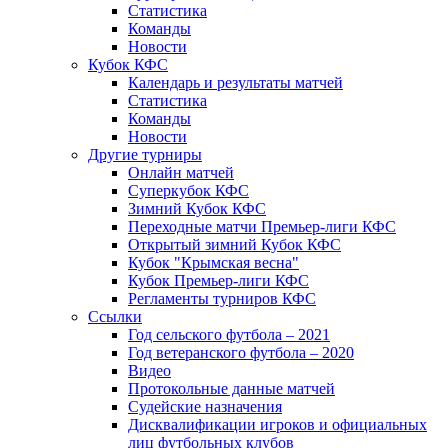
Статистика
Команды
Новости
Кубок КФС
Календарь и результаты матчей
Статистика
Команды
Новости
Другие турниры
Онлайн матчей
Суперкубок КФС
Зимний Кубок КФС
Переходные матчи Премьер-лиги КФС
Открытый зимний Кубок КФС
Кубок "Крымская весна"
Кубок Премьер-лиги КФС
Регламенты турниров КФС
Ссылки
Год сельского футбола – 2021
Год ветеранского футбола – 2020
Видео
Протокольные данные матчей
Судейские назначения
Дисквалификации игроков и официальных
лиц футбольных клубов