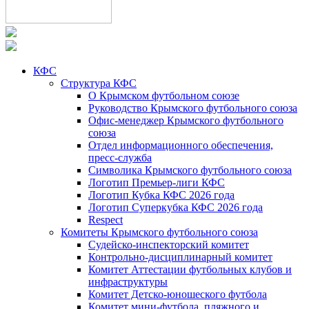
КФС
Структура КФС
О Крымском футбольном союзе
Руководство Крымского футбольного союза
Офис-менеджер Крымского футбольного
союза
Отдел информационного обеспечения,
пресс-служба
Символика Крымского футбольного союза
Логотип Премьер-лиги КФС
Логотип Кубка КФС 2026 года
Логотип Суперкубка КФС 2026 года
Respect
Комитеты Крымского футбольного союза
Судейско-инспекторский комитет
Контрольно-дисциплинарный комитет
Комитет Аттестации футбольных клубов и
инфраструктуры
Комитет Детско-юношеского футбола
Комитет мини-футбола, пляжного и