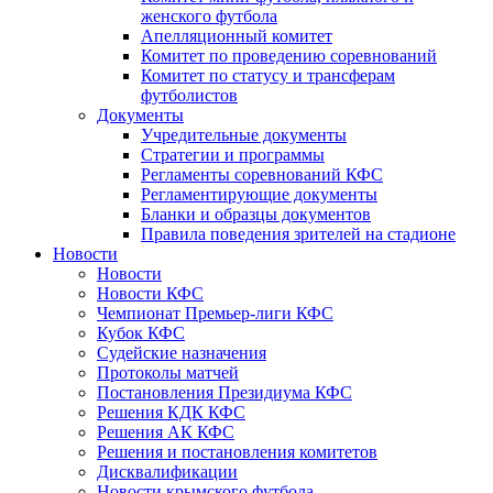
женского футбола
Апелляционный комитет
Комитет по проведению соревнований
Комитет по статусу и трансферам
футболистов
Документы
Учредительные документы
Стратегии и программы
Регламенты соревнований КФС
Регламентирующие документы
Бланки и образцы документов
Правила поведения зрителей на стадионе
Новости
Новости
Новости КФС
Чемпионат Премьер-лиги КФС
Кубок КФС
Судейские назначения
Протоколы матчей
Постановления Президиума КФС
Решения КДК КФС
Решения АК КФС
Решения и постановления комитетов
Дисквалификации
Новости крымского футбола