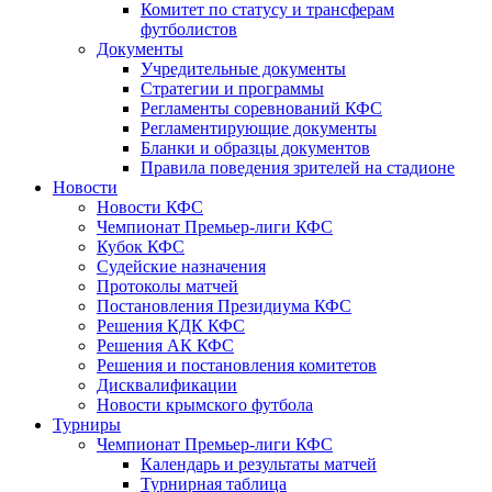
Комитет по статусу и трансферам
футболистов
Документы
Учредительные документы
Стратегии и программы
Регламенты соревнований КФС
Регламентирующие документы
Бланки и образцы документов
Правила поведения зрителей на стадионе
Новости
Новости КФС
Чемпионат Премьер-лиги КФС
Кубок КФС
Судейские назначения
Протоколы матчей
Постановления Президиума КФС
Решения КДК КФС
Решения АК КФС
Решения и постановления комитетов
Дисквалификации
Новости крымского футбола
Турниры
Чемпионат Премьер-лиги КФС
Календарь и результаты матчей
Турнирная таблица