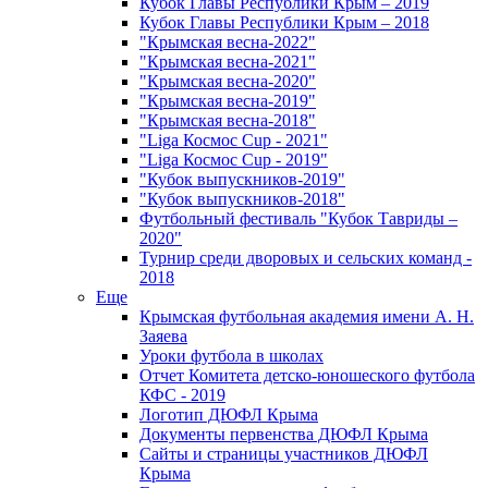
Кубок Главы Республики Крым – 2019
Кубок Главы Республики Крым – 2018
"Крымская весна-2022"
"Крымская весна-2021"
"Крымская весна-2020"
"Крымская весна-2019"
"Крымская весна-2018"
"Liga Космос Cup - 2021"
"Liga Космос Cup - 2019"
"Кубок выпускников-2019"
"Кубок выпускников-2018"
Футбольный фестиваль "Кубок Тавриды –
2020"
Турнир среди дворовых и сельских команд -
2018
Еще
Крымская футбольная академия имени А. Н.
Заяева
Уроки футбола в школах
Отчет Комитета детско-юношеского футбола
КФС - 2019
Логотип ДЮФЛ Крыма
Документы первенства ДЮФЛ Крыма
Сайты и страницы участников ДЮФЛ
Крыма