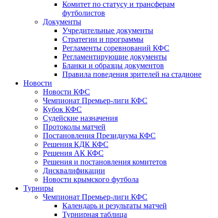
Комитет по статусу и трансферам
футболистов
Документы
Учредительные документы
Стратегии и программы
Регламенты соревнований КФС
Регламентирующие документы
Бланки и образцы документов
Правила поведения зрителей на стадионе
Новости
Новости КФС
Чемпионат Премьер-лиги КФС
Кубок КФС
Судейские назначения
Протоколы матчей
Постановления Президиума КФС
Решения КДК КФС
Решения АК КФС
Решения и постановления комитетов
Дисквалификации
Новости крымского футбола
Турниры
Чемпионат Премьер-лиги КФС
Календарь и результаты матчей
Турнирная таблица