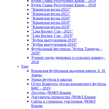
Кубок Главы Республики Крым – 2019
Кубок Главы Республики Крым – 2018
"Крымская весна-2022"
"Крымская весна-2021"
"Крымская весна-2020"
"Крымская весна-2019"
"Крымская весна-2018"
"Liga Космос Cup - 2021"
"Liga Космос Cup - 2019"
"Кубок выпускников-2019"
"Кубок выпускников-2018"
Футбольный фестиваль "Кубок Тавриды –
2020"
Турнир среди дворовых и сельских команд -
2018
Еще
Крымская футбольная академия имени А. Н.
Заяева
Уроки футбола в школах
Отчет Комитета детско-юношеского футбола
КФС - 2019
Логотип ДЮФЛ Крыма
Документы первенства ДЮФЛ Крыма
Сайты и страницы участников ДЮФЛ
Крыма