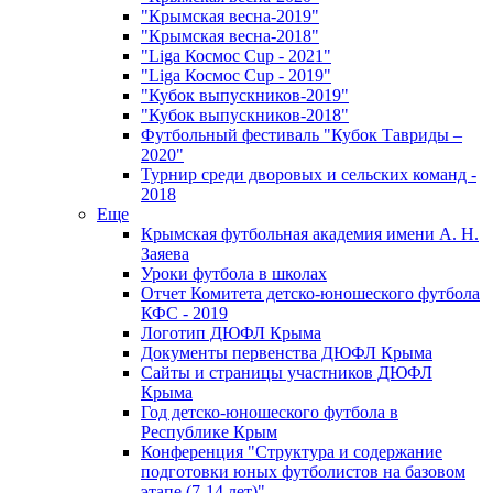
"Крымская весна-2019"
"Крымская весна-2018"
"Liga Космос Cup - 2021"
"Liga Космос Cup - 2019"
"Кубок выпускников-2019"
"Кубок выпускников-2018"
Футбольный фестиваль "Кубок Тавриды –
2020"
Турнир среди дворовых и сельских команд -
2018
Еще
Крымская футбольная академия имени А. Н.
Заяева
Уроки футбола в школах
Отчет Комитета детско-юношеского футбола
КФС - 2019
Логотип ДЮФЛ Крыма
Документы первенства ДЮФЛ Крыма
Сайты и страницы участников ДЮФЛ
Крыма
Год детско-юношеского футбола в
Республике Крым
Конференция "Структура и содержание
подготовки юных футболистов на базовом
этапе (7-14 лет)"