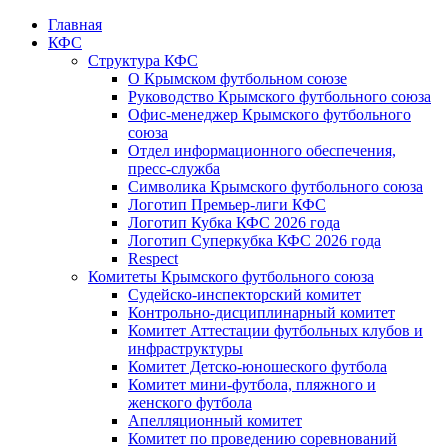
Главная
КФС
Структура КФС
О Крымском футбольном союзе
Руководство Крымского футбольного союза
Офис-менеджер Крымского футбольного
союза
Отдел информационного обеспечения,
пресс-служба
Символика Крымского футбольного союза
Логотип Премьер-лиги КФС
Логотип Кубка КФС 2026 года
Логотип Суперкубка КФС 2026 года
Respect
Комитеты Крымского футбольного союза
Судейско-инспекторский комитет
Контрольно-дисциплинарный комитет
Комитет Аттестации футбольных клубов и
инфраструктуры
Комитет Детско-юношеского футбола
Комитет мини-футбола, пляжного и
женского футбола
Апелляционный комитет
Комитет по проведению соревнований