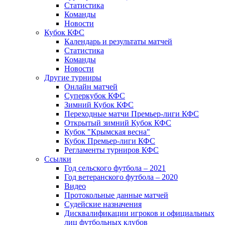
Статистика
Команды
Новости
Кубок КФС
Календарь и результаты матчей
Статистика
Команды
Новости
Другие турниры
Онлайн матчей
Суперкубок КФС
Зимний Кубок КФС
Переходные матчи Премьер-лиги КФС
Открытый зимний Кубок КФС
Кубок "Крымская весна"
Кубок Премьер-лиги КФС
Регламенты турниров КФС
Ссылки
Год сельского футбола – 2021
Год ветеранского футбола – 2020
Видео
Протокольные данные матчей
Судейские назначения
Дисквалификации игроков и официальных
лиц футбольных клубов