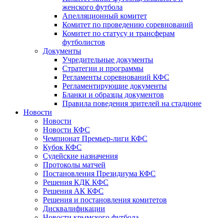
женского футбола
Апелляционный комитет
Комитет по проведению соревнований
Комитет по статусу и трансферам
футболистов
Документы
Учредительные документы
Стратегии и программы
Регламенты соревнований КФС
Регламентирующие документы
Бланки и образцы документов
Правила поведения зрителей на стадионе
Новости
Новости
Новости КФС
Чемпионат Премьер-лиги КФС
Кубок КФС
Судейские назначения
Протоколы матчей
Постановления Президиума КФС
Решения КДК КФС
Решения АК КФС
Решения и постановления комитетов
Дисквалификации
Новости крымского футбола