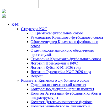
КФС
Структура КФС
О Крымском футбольном союзе
Руководство Крымского футбольного союза
Офис-менеджер Крымского футбольного
союза
Отдел информационного обеспечения,
пресс-служба
Символика Крымского футбольного союза
Логотип Премьер-лиги КФС
Логотип Кубка КФС 2026 года
Логотип Суперкубка КФС 2026 года
Respect
Комитеты Крымского футбольного союза
Судейско-инспекторский комитет
Контрольно-дисциплинарный комитет
Комитет Аттестации футбольных клубов и
инфраструктуры
Комитет Детско-юношеского футбола
Комитет мини-футбола, пляжного и