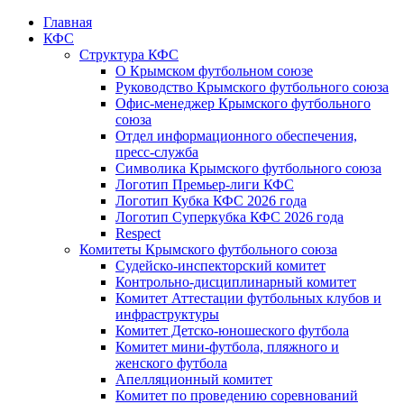
Главная
КФС
Структура КФС
О Крымском футбольном союзе
Руководство Крымского футбольного союза
Офис-менеджер Крымского футбольного
союза
Отдел информационного обеспечения,
пресс-служба
Символика Крымского футбольного союза
Логотип Премьер-лиги КФС
Логотип Кубка КФС 2026 года
Логотип Суперкубка КФС 2026 года
Respect
Комитеты Крымского футбольного союза
Судейско-инспекторский комитет
Контрольно-дисциплинарный комитет
Комитет Аттестации футбольных клубов и
инфраструктуры
Комитет Детско-юношеского футбола
Комитет мини-футбола, пляжного и
женского футбола
Апелляционный комитет
Комитет по проведению соревнований