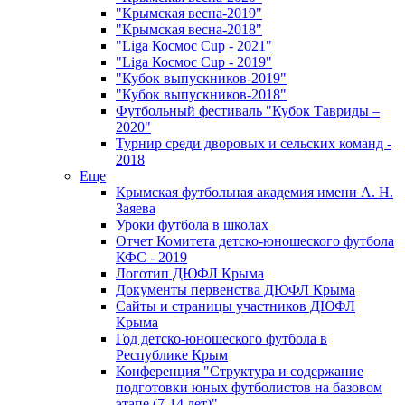
"Крымская весна-2019"
"Крымская весна-2018"
"Liga Космос Cup - 2021"
"Liga Космос Cup - 2019"
"Кубок выпускников-2019"
"Кубок выпускников-2018"
Футбольный фестиваль "Кубок Тавриды –
2020"
Турнир среди дворовых и сельских команд -
2018
Еще
Крымская футбольная академия имени А. Н.
Заяева
Уроки футбола в школах
Отчет Комитета детско-юношеского футбола
КФС - 2019
Логотип ДЮФЛ Крыма
Документы первенства ДЮФЛ Крыма
Сайты и страницы участников ДЮФЛ
Крыма
Год детско-юношеского футбола в
Республике Крым
Конференция "Структура и содержание
подготовки юных футболистов на базовом
этапе (7-14 лет)"