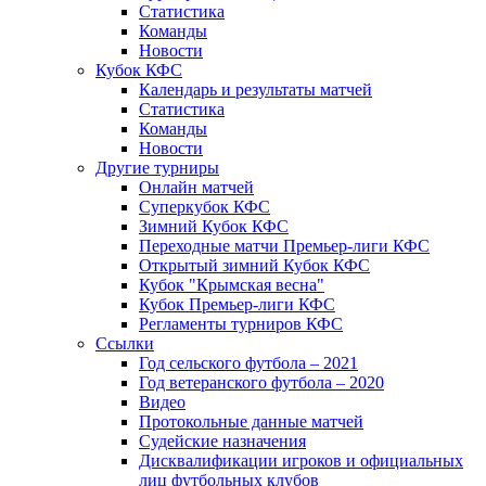
Статистика
Команды
Новости
Кубок КФС
Календарь и результаты матчей
Статистика
Команды
Новости
Другие турниры
Онлайн матчей
Суперкубок КФС
Зимний Кубок КФС
Переходные матчи Премьер-лиги КФС
Открытый зимний Кубок КФС
Кубок "Крымская весна"
Кубок Премьер-лиги КФС
Регламенты турниров КФС
Ссылки
Год сельского футбола – 2021
Год ветеранского футбола – 2020
Видео
Протокольные данные матчей
Судейские назначения
Дисквалификации игроков и официальных
лиц футбольных клубов