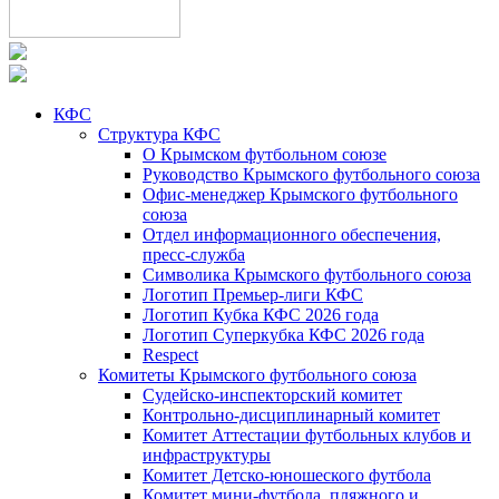
КФС
Структура КФС
О Крымском футбольном союзе
Руководство Крымского футбольного союза
Офис-менеджер Крымского футбольного
союза
Отдел информационного обеспечения,
пресс-служба
Символика Крымского футбольного союза
Логотип Премьер-лиги КФС
Логотип Кубка КФС 2026 года
Логотип Суперкубка КФС 2026 года
Respect
Комитеты Крымского футбольного союза
Судейско-инспекторский комитет
Контрольно-дисциплинарный комитет
Комитет Аттестации футбольных клубов и
инфраструктуры
Комитет Детско-юношеского футбола
Комитет мини-футбола, пляжного и