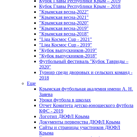
Кубок Главы Республики Крым – 2019
Кубок Главы Республики Крым – 2018
"Крымская весна-2022"
"Крымская весна-2021"
"Крымская весна-2020"
"Крымская весна-2019"
"Крымская весна-2018"
"Liga Космос Cup - 2021"
"Liga Космос Cup - 2019"
"Кубок выпускников-2019"
"Кубок выпускников-2018"
Футбольный фестиваль "Кубок Тавриды –
2020"
Турнир среди дворовых и сельских команд -
2018
Еще
Крымская футбольная академия имени А. Н.
Заяева
Уроки футбола в школах
Отчет Комитета детско-юношеского футбола
КФС - 2019
Логотип ДЮФЛ Крыма
Документы первенства ДЮФЛ Крыма
Сайты и страницы участников ДЮФЛ
Крыма