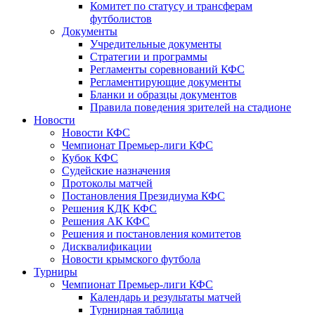
Комитет по статусу и трансферам
футболистов
Документы
Учредительные документы
Стратегии и программы
Регламенты соревнований КФС
Регламентирующие документы
Бланки и образцы документов
Правила поведения зрителей на стадионе
Новости
Новости КФС
Чемпионат Премьер-лиги КФС
Кубок КФС
Судейские назначения
Протоколы матчей
Постановления Президиума КФС
Решения КДК КФС
Решения АК КФС
Решения и постановления комитетов
Дисквалификации
Новости крымского футбола
Турниры
Чемпионат Премьер-лиги КФС
Календарь и результаты матчей
Турнирная таблица