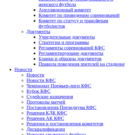
женского футбола
Апелляционный комитет
Комитет по проведению соревнований
Комитет по статусу и трансферам
футболистов
Документы
Учредительные документы
Стратегии и программы
Регламенты соревнований КФС
Регламентирующие документы
Бланки и образцы документов
Правила поведения зрителей на стадионе
Новости
Новости
Новости КФС
Чемпионат Премьер-лиги КФС
Кубок КФС
Судейские назначения
Протоколы матчей
Постановления Президиума КФС
Решения КДК КФС
Решения АК КФС
Решения и постановления комитетов
Дисквалификации
Новости крымского футбола