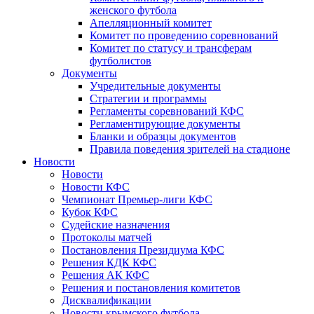
женского футбола
Апелляционный комитет
Комитет по проведению соревнований
Комитет по статусу и трансферам
футболистов
Документы
Учредительные документы
Стратегии и программы
Регламенты соревнований КФС
Регламентирующие документы
Бланки и образцы документов
Правила поведения зрителей на стадионе
Новости
Новости
Новости КФС
Чемпионат Премьер-лиги КФС
Кубок КФС
Судейские назначения
Протоколы матчей
Постановления Президиума КФС
Решения КДК КФС
Решения АК КФС
Решения и постановления комитетов
Дисквалификации
Новости крымского футбола