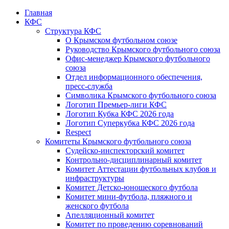
Главная
КФС
Структура КФС
О Крымском футбольном союзе
Руководство Крымского футбольного союза
Офис-менеджер Крымского футбольного
союза
Отдел информационного обеспечения,
пресс-служба
Символика Крымского футбольного союза
Логотип Премьер-лиги КФС
Логотип Кубка КФС 2026 года
Логотип Суперкубка КФС 2026 года
Respect
Комитеты Крымского футбольного союза
Судейско-инспекторский комитет
Контрольно-дисциплинарный комитет
Комитет Аттестации футбольных клубов и
инфраструктуры
Комитет Детско-юношеского футбола
Комитет мини-футбола, пляжного и
женского футбола
Апелляционный комитет
Комитет по проведению соревнований