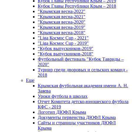
Кубок Главы Республики Крым – 2019
Кубок Главы Республики Крым – 2018
"Крымская весна-2022"
"Крымская весна-2021"
"Крымская весна-2020"
"Крымская весна-2019"
"Крымская весна-2018"
"Liga Космос Cup - 2021"
"Liga Космос Cup - 2019"
"Кубок выпускников-2019"
"Кубок выпускников-2018"
Футбольный фестиваль "Кубок Тавриды –
2020"
Турнир среди дворовых и сельских команд -
2018
Еще
Крымская футбольная академия имени А. Н.
Заяева
Уроки футбола в школах
Отчет Комитета детско-юношеского футбола
КФС - 2019
Логотип ДЮФЛ Крыма
Документы первенства ДЮФЛ Крыма
Сайты и страницы участников ДЮФЛ
Крыма