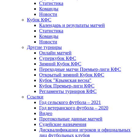
Статистика
Команды
Новости
Кубок КФС
Календарь и результаты матчей
Статистика
Команды
Новости
Другие турниры
Онлайн матчей
Суперкубок КФС
Зимний Кубок КФС
Переходные матчи Премьер-лиги КФС
Открытый зимний Кубок КФС
Кубок "Крымская весна"
Кубок Премьер-лиги КФС
Регламенты турниров КФС
Ссылки
Год сельского футбола – 2021
Год ветеранского футбола – 2020
Видео
Протокольные данные матчей
Судейские назначения
Дисквалификации игроков и официальных
лиц футбольных клубов