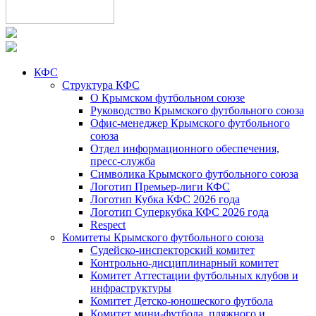
КФС
Структура КФС
О Крымском футбольном союзе
Руководство Крымского футбольного союза
Офис-менеджер Крымского футбольного
союза
Отдел информационного обеспечения,
пресс-служба
Символика Крымского футбольного союза
Логотип Премьер-лиги КФС
Логотип Кубка КФС 2026 года
Логотип Суперкубка КФС 2026 года
Respect
Комитеты Крымского футбольного союза
Судейско-инспекторский комитет
Контрольно-дисциплинарный комитет
Комитет Аттестации футбольных клубов и
инфраструктуры
Комитет Детско-юношеского футбола
Комитет мини-футбола, пляжного и