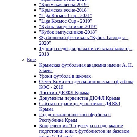
"Крымская весна-2019"
"Крымская весна-2018"
"Liga Космос Cup - 2021"
"Liga Космос Cup - 2019"
"Кубок выпускников-2019"
"Кубок выпускников-2018"
Футбольный фестиваль "Кубок Тавриды –
2020"
Турнир среди дворовых и сельских команд -
2018
Еще
Крымская футбольная академия имени А. Н.
Заяева
Уроки футбола в школах
Отчет Комитета детско-юношеского футбола
КФС - 2019
Логотип ДЮФЛ Крыма
Документы первенства ДЮФЛ Крыма
Сайты и страницы участников ДЮФЛ
Крыма
Год детско-юношеского футбола в
Республике Крым
Конференция "Структура и содержание
подготовки юных футболистов на базовом
этапе (7-14 лет)"