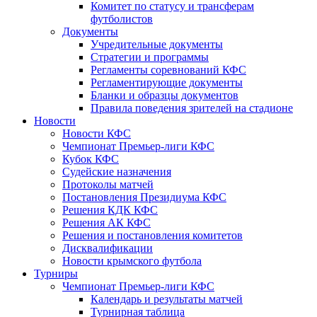
Комитет по статусу и трансферам
футболистов
Документы
Учредительные документы
Стратегии и программы
Регламенты соревнований КФС
Регламентирующие документы
Бланки и образцы документов
Правила поведения зрителей на стадионе
Новости
Новости КФС
Чемпионат Премьер-лиги КФС
Кубок КФС
Судейские назначения
Протоколы матчей
Постановления Президиума КФС
Решения КДК КФС
Решения АК КФС
Решения и постановления комитетов
Дисквалификации
Новости крымского футбола
Турниры
Чемпионат Премьер-лиги КФС
Календарь и результаты матчей
Турнирная таблица