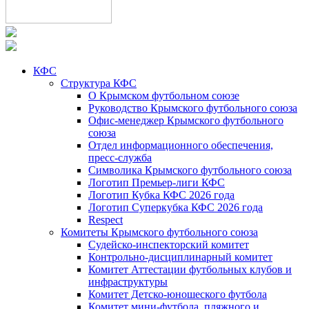
КФС
Структура КФС
О Крымском футбольном союзе
Руководство Крымского футбольного союза
Офис-менеджер Крымского футбольного
союза
Отдел информационного обеспечения,
пресс-служба
Символика Крымского футбольного союза
Логотип Премьер-лиги КФС
Логотип Кубка КФС 2026 года
Логотип Суперкубка КФС 2026 года
Respect
Комитеты Крымского футбольного союза
Судейско-инспекторский комитет
Контрольно-дисциплинарный комитет
Комитет Аттестации футбольных клубов и
инфраструктуры
Комитет Детско-юношеского футбола
Комитет мини-футбола, пляжного и