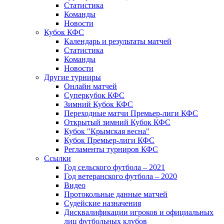
Статистика
Команды
Новости
Кубок КФС
Календарь и результаты матчей
Статистика
Команды
Новости
Другие турниры
Онлайн матчей
Суперкубок КФС
Зимний Кубок КФС
Переходные матчи Премьер-лиги КФС
Открытый зимний Кубок КФС
Кубок "Крымская весна"
Кубок Премьер-лиги КФС
Регламенты турниров КФС
Ссылки
Год сельского футбола – 2021
Год ветеранского футбола – 2020
Видео
Протокольные данные матчей
Судейские назначения
Дисквалификации игроков и официальных
лиц футбольных клубов