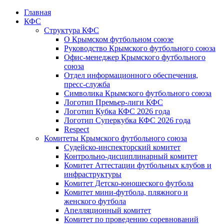
Главная
КФС
Структура КФС
О Крымском футбольном союзе
Руководство Крымского футбольного союза
Офис-менеджер Крымского футбольного
союза
Отдел информационного обеспечения,
пресс-служба
Символика Крымского футбольного союза
Логотип Премьер-лиги КФС
Логотип Кубка КФС 2026 года
Логотип Суперкубка КФС 2026 года
Respect
Комитеты Крымского футбольного союза
Судейско-инспекторский комитет
Контрольно-дисциплинарный комитет
Комитет Аттестации футбольных клубов и
инфраструктуры
Комитет Детско-юношеского футбола
Комитет мини-футбола, пляжного и
женского футбола
Апелляционный комитет
Комитет по проведению соревнований