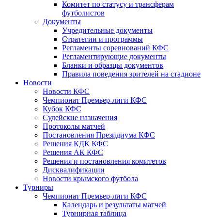
Комитет по статусу и трансферам
футболистов
Документы
Учредительные документы
Стратегии и программы
Регламенты соревнований КФС
Регламентирующие документы
Бланки и образцы документов
Правила поведения зрителей на стадионе
Новости
Новости КФС
Чемпионат Премьер-лиги КФС
Кубок КФС
Судейские назначения
Протоколы матчей
Постановления Президиума КФС
Решения КДК КФС
Решения АК КФС
Решения и постановления комитетов
Дисквалификации
Новости крымского футбола
Турниры
Чемпионат Премьер-лиги КФС
Календарь и результаты матчей
Турнирная таблица