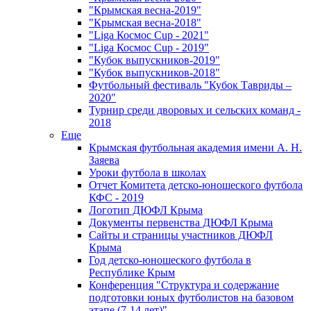
"Крымская весна-2019"
"Крымская весна-2018"
"Liga Космос Cup - 2021"
"Liga Космос Cup - 2019"
"Кубок выпускников-2019"
"Кубок выпускников-2018"
Футбольный фестиваль "Кубок Тавриды –
2020"
Турнир среди дворовых и сельских команд -
2018
Еще
Крымская футбольная академия имени А. Н.
Заяева
Уроки футбола в школах
Отчет Комитета детско-юношеского футбола
КФС - 2019
Логотип ДЮФЛ Крыма
Документы первенства ДЮФЛ Крыма
Сайты и страницы участников ДЮФЛ
Крыма
Год детско-юношеского футбола в
Республике Крым
Конференция "Структура и содержание
подготовки юных футболистов на базовом
этапе (7-14 лет)"