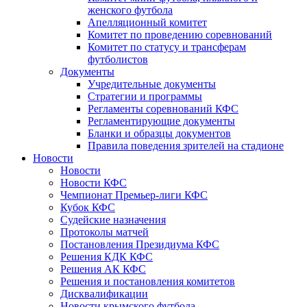
женского футбола
Апелляционный комитет
Комитет по проведению соревнований
Комитет по статусу и трансферам
футболистов
Документы
Учредительные документы
Стратегии и программы
Регламенты соревнований КФС
Регламентирующие документы
Бланки и образцы документов
Правила поведения зрителей на стадионе
Новости
Новости
Новости КФС
Чемпионат Премьер-лиги КФС
Кубок КФС
Судейские назначения
Протоколы матчей
Постановления Президиума КФС
Решения КДК КФС
Решения АК КФС
Решения и постановления комитетов
Дисквалификации
Новости крымского футбола