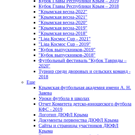
Кубок Главы Республики Крым – 2019
Кубок Главы Республики Крым – 2018
"Крымская весна-2022"
"Крымская весна-2021"
"Крымская весна-2020"
"Крымская весна-2019"
"Крымская весна-2018"
"Liga Космос Cup - 2021"
"Liga Космос Cup - 2019"
"Кубок выпускников-2019"
"Кубок выпускников-2018"
Футбольный фестиваль "Кубок Тавриды –
2020"
Турнир среди дворовых и сельских команд -
2018
Еще
Крымская футбольная академия имени А. Н.
Заяева
Уроки футбола в школах
Отчет Комитета детско-юношеского футбола
КФС - 2019
Логотип ДЮФЛ Крыма
Документы первенства ДЮФЛ Крыма
Сайты и страницы участников ДЮФЛ
Крыма