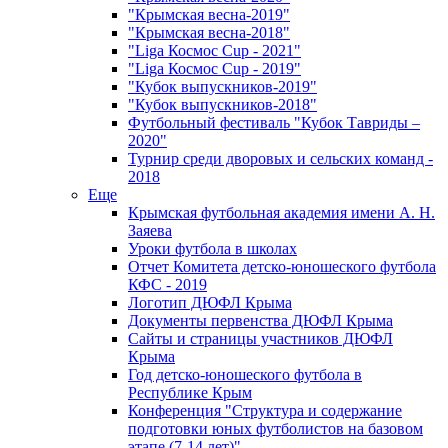
"Крымская весна-2019"
"Крымская весна-2018"
"Liga Космос Cup - 2021"
"Liga Космос Cup - 2019"
"Кубок выпускников-2019"
"Кубок выпускников-2018"
Футбольный фестиваль "Кубок Тавриды –
2020"
Турнир среди дворовых и сельских команд -
2018
Еще
Крымская футбольная академия имени А. Н.
Заяева
Уроки футбола в школах
Отчет Комитета детско-юношеского футбола
КФС - 2019
Логотип ДЮФЛ Крыма
Документы первенства ДЮФЛ Крыма
Сайты и страницы участников ДЮФЛ
Крыма
Год детско-юношеского футбола в
Республике Крым
Конференция "Структура и содержание
подготовки юных футболистов на базовом
этапе (7-14 лет)"