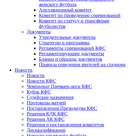
женского футбола
Апелляционный комитет
Комитет по проведению соревнований
Комитет по статусу и трансферам
футболистов
Документы
Учредительные документы
Стратегии и программы
Регламенты соревнований КФС
Регламентирующие документы
Бланки и образцы документов
Правила поведения зрителей на стадионе
Новости
Новости
Новости КФС
Чемпионат Премьер-лиги КФС
Кубок КФС
Судейские назначения
Протоколы матчей
Постановления Президиума КФС
Решения КДК КФС
Решения АК КФС
Решения и постановления комитетов
Дисквалификации
Новости крымского футбола