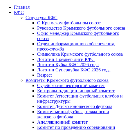
Главная
КФС
Структура КФС
О Крымском футбольном союзе
Руководство Крымского футбольного союза
Офис-менеджер Крымского футбольного
союза
Отдел информационного обеспечения,
пресс-служба
Символика Крымского футбольного союза
Логотип Премьер-лиги КФС
Логотип Кубка КФС 2026 года
Логотип Суперкубка КФС 2026 года
Respect
Комитеты Крымского футбольного союза
Судейско-инспекторский комитет
Контрольно-дисциплинарный комитет
Комитет Аттестации футбольных клубов и
инфраструктуры
Комитет Детско-юношеского футбола
Комитет мини-футбола, пляжного и
женского футбола
Апелляционный комитет
Комитет по проведению соревнований