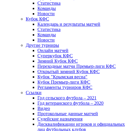
Статистика
Команды
Новости
Кубок КФС
Календарь и результаты матчей
Статистика
Команды
Новости
Другие турниры
Онлайн матчей
Суперкубок КФС
Зимний Кубок КФС
Переходные матчи Премьер-лиги КФС
Открытый зимний Кубок КФС
Кубок "Крымская весна"
Кубок Премьер-лиги КФС
Регламенты турниров КФС
Ссылки
Год сельского футбола – 2021
Год ветеранского футбола – 2020
Видео
Протокольные данные матчей
Судейские назначения
Дисквалификации игроков и официальных
лиц футбольных клубов