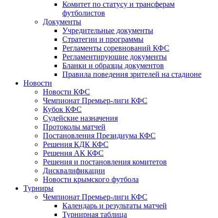
Комитет по статусу и трансферам
футболистов
Документы
Учредительные документы
Стратегии и программы
Регламенты соревнований КФС
Регламентирующие документы
Бланки и образцы документов
Правила поведения зрителей на стадионе
Новости
Новости КФС
Чемпионат Премьер-лиги КФС
Кубок КФС
Судейские назначения
Протоколы матчей
Постановления Президиума КФС
Решения КДК КФС
Решения АК КФС
Решения и постановления комитетов
Дисквалификации
Новости крымского футбола
Турниры
Чемпионат Премьер-лиги КФС
Календарь и результаты матчей
Турнирная таблица