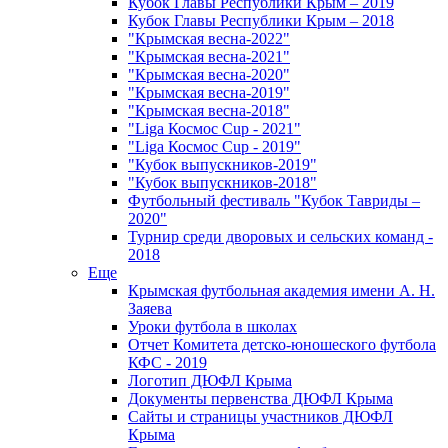
Кубок Главы Республики Крым – 2019
Кубок Главы Республики Крым – 2018
"Крымская весна-2022"
"Крымская весна-2021"
"Крымская весна-2020"
"Крымская весна-2019"
"Крымская весна-2018"
"Liga Космос Cup - 2021"
"Liga Космос Cup - 2019"
"Кубок выпускников-2019"
"Кубок выпускников-2018"
Футбольный фестиваль "Кубок Тавриды –
2020"
Турнир среди дворовых и сельских команд -
2018
Еще
Крымская футбольная академия имени А. Н.
Заяева
Уроки футбола в школах
Отчет Комитета детско-юношеского футбола
КФС - 2019
Логотип ДЮФЛ Крыма
Документы первенства ДЮФЛ Крыма
Сайты и страницы участников ДЮФЛ
Крыма