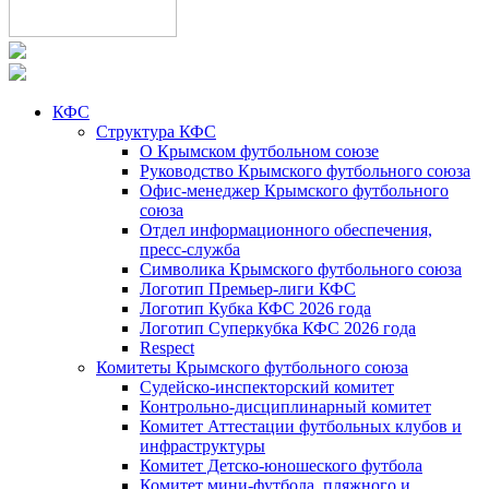
КФС
Структура КФС
О Крымском футбольном союзе
Руководство Крымского футбольного союза
Офис-менеджер Крымского футбольного
союза
Отдел информационного обеспечения,
пресс-служба
Символика Крымского футбольного союза
Логотип Премьер-лиги КФС
Логотип Кубка КФС 2026 года
Логотип Суперкубка КФС 2026 года
Respect
Комитеты Крымского футбольного союза
Судейско-инспекторский комитет
Контрольно-дисциплинарный комитет
Комитет Аттестации футбольных клубов и
инфраструктуры
Комитет Детско-юношеского футбола
Комитет мини-футбола, пляжного и