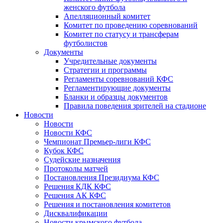
женского футбола
Апелляционный комитет
Комитет по проведению соревнований
Комитет по статусу и трансферам
футболистов
Документы
Учредительные документы
Стратегии и программы
Регламенты соревнований КФС
Регламентирующие документы
Бланки и образцы документов
Правила поведения зрителей на стадионе
Новости
Новости
Новости КФС
Чемпионат Премьер-лиги КФС
Кубок КФС
Судейские назначения
Протоколы матчей
Постановления Президиума КФС
Решения КДК КФС
Решения АК КФС
Решения и постановления комитетов
Дисквалификации
Новости крымского футбола