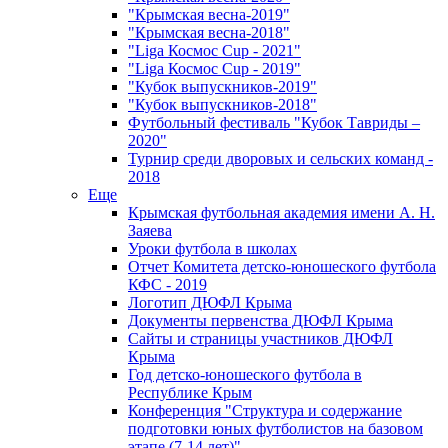
"Крымская весна-2019"
"Крымская весна-2018"
"Liga Космос Cup - 2021"
"Liga Космос Cup - 2019"
"Кубок выпускников-2019"
"Кубок выпускников-2018"
Футбольный фестиваль "Кубок Тавриды –
2020"
Турнир среди дворовых и сельских команд -
2018
Еще
Крымская футбольная академия имени А. Н.
Заяева
Уроки футбола в школах
Отчет Комитета детско-юношеского футбола
КФС - 2019
Логотип ДЮФЛ Крыма
Документы первенства ДЮФЛ Крыма
Сайты и страницы участников ДЮФЛ
Крыма
Год детско-юношеского футбола в
Республике Крым
Конференция "Структура и содержание
подготовки юных футболистов на базовом
этапе (7-14 лет)"