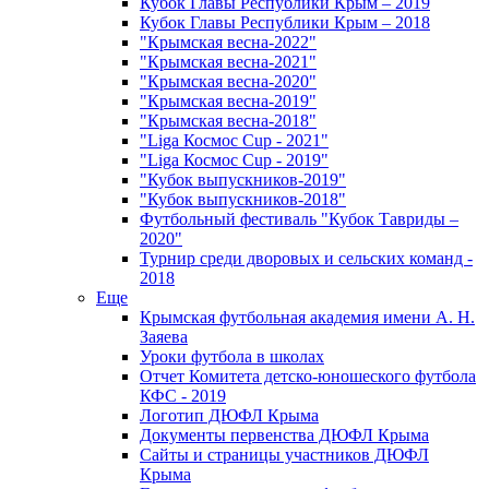
Кубок Главы Республики Крым – 2019
Кубок Главы Республики Крым – 2018
"Крымская весна-2022"
"Крымская весна-2021"
"Крымская весна-2020"
"Крымская весна-2019"
"Крымская весна-2018"
"Liga Космос Cup - 2021"
"Liga Космос Cup - 2019"
"Кубок выпускников-2019"
"Кубок выпускников-2018"
Футбольный фестиваль "Кубок Тавриды –
2020"
Турнир среди дворовых и сельских команд -
2018
Еще
Крымская футбольная академия имени А. Н.
Заяева
Уроки футбола в школах
Отчет Комитета детско-юношеского футбола
КФС - 2019
Логотип ДЮФЛ Крыма
Документы первенства ДЮФЛ Крыма
Сайты и страницы участников ДЮФЛ
Крыма