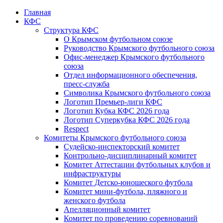
Главная
КФС
Структура КФС
О Крымском футбольном союзе
Руководство Крымского футбольного союза
Офис-менеджер Крымского футбольного
союза
Отдел информационного обеспечения,
пресс-служба
Символика Крымского футбольного союза
Логотип Премьер-лиги КФС
Логотип Кубка КФС 2026 года
Логотип Суперкубка КФС 2026 года
Respect
Комитеты Крымского футбольного союза
Судейско-инспекторский комитет
Контрольно-дисциплинарный комитет
Комитет Аттестации футбольных клубов и
инфраструктуры
Комитет Детско-юношеского футбола
Комитет мини-футбола, пляжного и
женского футбола
Апелляционный комитет
Комитет по проведению соревнований