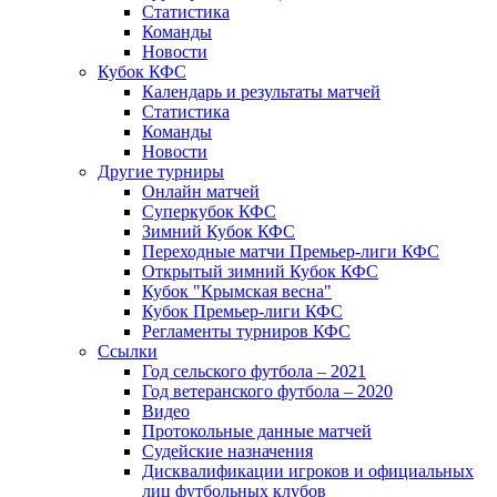
Статистика
Команды
Новости
Кубок КФС
Календарь и результаты матчей
Статистика
Команды
Новости
Другие турниры
Онлайн матчей
Суперкубок КФС
Зимний Кубок КФС
Переходные матчи Премьер-лиги КФС
Открытый зимний Кубок КФС
Кубок "Крымская весна"
Кубок Премьер-лиги КФС
Регламенты турниров КФС
Ссылки
Год сельского футбола – 2021
Год ветеранского футбола – 2020
Видео
Протокольные данные матчей
Судейские назначения
Дисквалификации игроков и официальных
лиц футбольных клубов