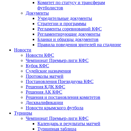
Комитет по статусу и трансферам
футболистов
Документы
Учредительные документы
Стратегии и программы
Регламенты соревнований КФС
Регламентирующие документы
Бланки и образцы документов
Правила поведения зрителей на стадионе
Новости
Новости КФС
Чемпионат Премьер-лиги КФС
Кубок КФС
Судейские назначения
Протоколы матчей
Постановления Президиума КФС
Решения КДК КФС
Решения АК КФС
Решения и постановления комитетов
Дисквалификации
Новости крымского футбола
Турниры
Чемпионат Премьер-лиги КФС
Календарь и результаты матчей
Турнирная таблица