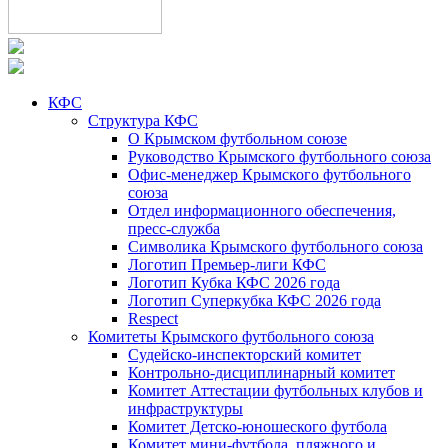
КФС
Структура КФС
О Крымском футбольном союзе
Руководство Крымского футбольного союза
Офис-менеджер Крымского футбольного
союза
Отдел информационного обеспечения,
пресс-служба
Символика Крымского футбольного союза
Логотип Премьер-лиги КФС
Логотип Кубка КФС 2026 года
Логотип Суперкубка КФС 2026 года
Respect
Комитеты Крымского футбольного союза
Судейско-инспекторский комитет
Контрольно-дисциплинарный комитет
Комитет Аттестации футбольных клубов и
инфраструктуры
Комитет Детско-юношеского футбола
Комитет мини-футбола, пляжного и