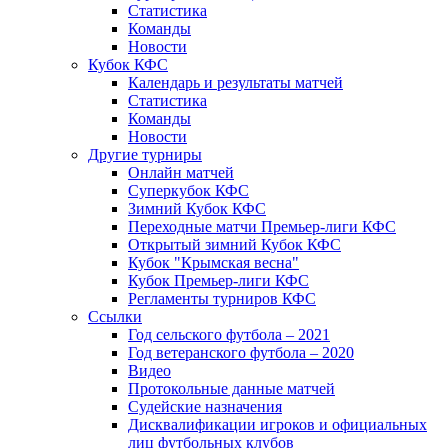
Статистика
Команды
Новости
Кубок КФС
Календарь и результаты матчей
Статистика
Команды
Новости
Другие турниры
Онлайн матчей
Суперкубок КФС
Зимний Кубок КФС
Переходные матчи Премьер-лиги КФС
Открытый зимний Кубок КФС
Кубок "Крымская весна"
Кубок Премьер-лиги КФС
Регламенты турниров КФС
Ссылки
Год сельского футбола – 2021
Год ветеранского футбола – 2020
Видео
Протокольные данные матчей
Судейские назначения
Дисквалификации игроков и официальных
лиц футбольных клубов