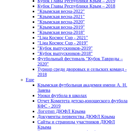
Кубок Главы Республики Крым – 2019
Кубок Главы Республики Крым – 2018
"Крымская весна-2022"
"Крымская весна-2021"
"Крымская весна-2020"
"Крымская весна-2019"
"Крымская весна-2018"
"Liga Космос Cup - 2021"
"Liga Космос Cup - 2019"
"Кубок выпускников-2019"
"Кубок выпускников-2018"
Футбольный фестиваль "Кубок Тавриды –
2020"
Турнир среди дворовых и сельских команд -
2018
Еще
Крымская футбольная академия имени А. Н.
Заяева
Уроки футбола в школах
Отчет Комитета детско-юношеского футбола
КФС - 2019
Логотип ДЮФЛ Крыма
Документы первенства ДЮФЛ Крыма
Сайты и страницы участников ДЮФЛ
Крыма