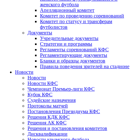
женского футбола
Апелляционный комитет
Комитет по проведению соревнований
Комитет по статусу и трансферам
футболистов
Документы
Учредительные документы
Стратегии и программы
Регламенты соревнований КФС
Регламентирующие документы
Бланки и образцы документов
Правила поведения зрителей на стадионе
Новости
Новости
Новости КФС
Чемпионат Премьер-лиги КФС
Кубок КФС
Судейские назначения
Протоколы матчей
Постановления Президиума КФС
Решения КДК КФС
Решения АК КФС
Решения и постановления комитетов
Дисквалификации
Новости крымского футбола