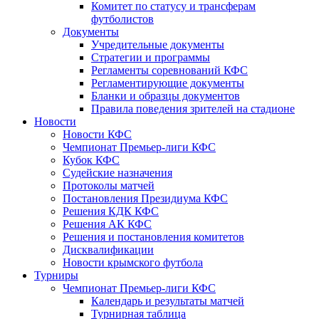
Комитет по статусу и трансферам
футболистов
Документы
Учредительные документы
Стратегии и программы
Регламенты соревнований КФС
Регламентирующие документы
Бланки и образцы документов
Правила поведения зрителей на стадионе
Новости
Новости КФС
Чемпионат Премьер-лиги КФС
Кубок КФС
Судейские назначения
Протоколы матчей
Постановления Президиума КФС
Решения КДК КФС
Решения АК КФС
Решения и постановления комитетов
Дисквалификации
Новости крымского футбола
Турниры
Чемпионат Премьер-лиги КФС
Календарь и результаты матчей
Турнирная таблица