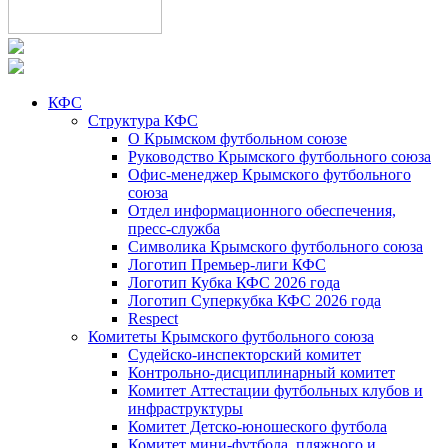
КФС
Структура КФС
О Крымском футбольном союзе
Руководство Крымского футбольного союза
Офис-менеджер Крымского футбольного
союза
Отдел информационного обеспечения,
пресс-служба
Символика Крымского футбольного союза
Логотип Премьер-лиги КФС
Логотип Кубка КФС 2026 года
Логотип Суперкубка КФС 2026 года
Respect
Комитеты Крымского футбольного союза
Судейско-инспекторский комитет
Контрольно-дисциплинарный комитет
Комитет Аттестации футбольных клубов и
инфраструктуры
Комитет Детско-юношеского футбола
Комитет мини-футбола, пляжного и