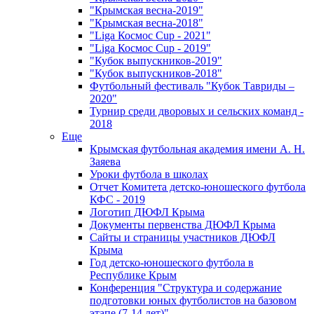
"Крымская весна-2019"
"Крымская весна-2018"
"Liga Космос Cup - 2021"
"Liga Космос Cup - 2019"
"Кубок выпускников-2019"
"Кубок выпускников-2018"
Футбольный фестиваль "Кубок Тавриды –
2020"
Турнир среди дворовых и сельских команд -
2018
Еще
Крымская футбольная академия имени А. Н.
Заяева
Уроки футбола в школах
Отчет Комитета детско-юношеского футбола
КФС - 2019
Логотип ДЮФЛ Крыма
Документы первенства ДЮФЛ Крыма
Сайты и страницы участников ДЮФЛ
Крыма
Год детско-юношеского футбола в
Республике Крым
Конференция "Структура и содержание
подготовки юных футболистов на базовом
этапе (7-14 лет)"