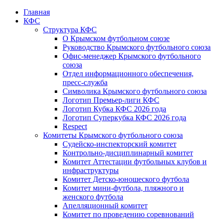
Главная
КФС
Структура КФС
О Крымском футбольном союзе
Руководство Крымского футбольного союза
Офис-менеджер Крымского футбольного
союза
Отдел информационного обеспечения,
пресс-служба
Символика Крымского футбольного союза
Логотип Премьер-лиги КФС
Логотип Кубка КФС 2026 года
Логотип Суперкубка КФС 2026 года
Respect
Комитеты Крымского футбольного союза
Судейско-инспекторский комитет
Контрольно-дисциплинарный комитет
Комитет Аттестации футбольных клубов и
инфраструктуры
Комитет Детско-юношеского футбола
Комитет мини-футбола, пляжного и
женского футбола
Апелляционный комитет
Комитет по проведению соревнований