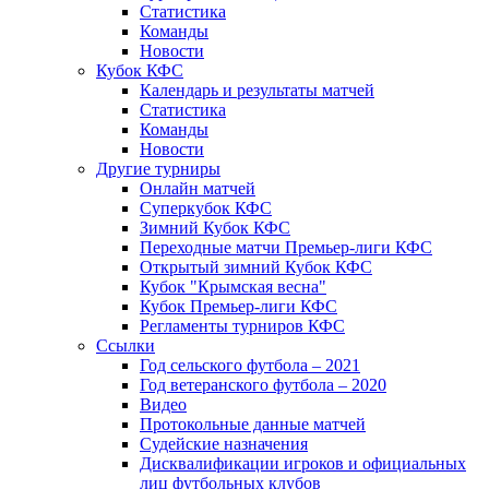
Статистика
Команды
Новости
Кубок КФС
Календарь и результаты матчей
Статистика
Команды
Новости
Другие турниры
Онлайн матчей
Суперкубок КФС
Зимний Кубок КФС
Переходные матчи Премьер-лиги КФС
Открытый зимний Кубок КФС
Кубок "Крымская весна"
Кубок Премьер-лиги КФС
Регламенты турниров КФС
Ссылки
Год сельского футбола – 2021
Год ветеранского футбола – 2020
Видео
Протокольные данные матчей
Судейские назначения
Дисквалификации игроков и официальных
лиц футбольных клубов