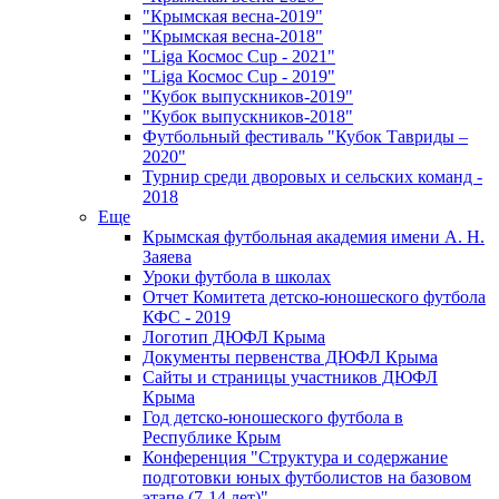
"Крымская весна-2019"
"Крымская весна-2018"
"Liga Космос Cup - 2021"
"Liga Космос Cup - 2019"
"Кубок выпускников-2019"
"Кубок выпускников-2018"
Футбольный фестиваль "Кубок Тавриды –
2020"
Турнир среди дворовых и сельских команд -
2018
Еще
Крымская футбольная академия имени А. Н.
Заяева
Уроки футбола в школах
Отчет Комитета детско-юношеского футбола
КФС - 2019
Логотип ДЮФЛ Крыма
Документы первенства ДЮФЛ Крыма
Сайты и страницы участников ДЮФЛ
Крыма
Год детско-юношеского футбола в
Республике Крым
Конференция "Структура и содержание
подготовки юных футболистов на базовом
этапе (7-14 лет)"