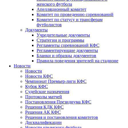
женского футбола
Апелляционный комитет
Комитет по проведению соревнований
Комитет по статусу и трансферам
футболистов
Документы
Учредительные документы
Стратегии и программы
Регламенты соревнований КФС
Регламентирующие документы
Бланки и образцы документов
Правила поведения зрителей на стадионе
Новости
Новости
Новости КФС
Чемпионат Премьер-лиги КФС
Кубок КФС
Судейские назначения
Протоколы матчей
Постановления Президиума КФС
Решения КДК КФС
Решения АК КФС
Решения и постановления комитетов
Дисквалификации
Новости крымского футбола