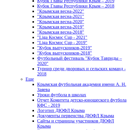
Кубок Главы Республики Крым – 2019
Кубок Главы Республики Крым – 2018
"Крымская весна-2022"
"Крымская весна-2021"
"Крымская весна-2020"
"Крымская весна-2019"
"Крымская весна-2018"
"Liga Космос Cup - 2021"
"Liga Космос Cup - 2019"
"Кубок выпускников-2019"
"Кубок выпускников-2018"
Футбольный фестиваль "Кубок Тавриды –
2020"
Турнир среди дворовых и сельских команд -
2018
Еще
Крымская футбольная академия имени А. Н.
Заяева
Уроки футбола в школах
Отчет Комитета детско-юношеского футбола
КФС - 2019
Логотип ДЮФЛ Крыма
Документы первенства ДЮФЛ Крыма
Сайты и страницы участников ДЮФЛ
Крыма