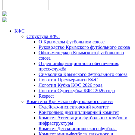
КФС
Структура КФС
О Крымском футбольном союзе
Руководство Крымского футбольного союза
Офис-менеджер Крымского футбольного
союза
Отдел информационного обеспечения,
пресс-служба
Символика Крымского футбольного союза
Логотип Премьер-лиги КФС
Логотип Кубка КФС 2026 года
Логотип Суперкубка КФС 2026 года
Respect
Комитеты Крымского футбольного союза
Судейско-инспекторский комитет
Контрольно-дисциплинарный комитет
Комитет Аттестации футбольных клубов и
инфраструктуры
Комитет Детско-юношеского футбола
Комитет мини-футбола, пляжного и