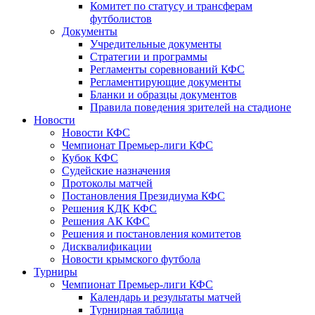
Комитет по статусу и трансферам
футболистов
Документы
Учредительные документы
Стратегии и программы
Регламенты соревнований КФС
Регламентирующие документы
Бланки и образцы документов
Правила поведения зрителей на стадионе
Новости
Новости КФС
Чемпионат Премьер-лиги КФС
Кубок КФС
Судейские назначения
Протоколы матчей
Постановления Президиума КФС
Решения КДК КФС
Решения АК КФС
Решения и постановления комитетов
Дисквалификации
Новости крымского футбола
Турниры
Чемпионат Премьер-лиги КФС
Календарь и результаты матчей
Турнирная таблица