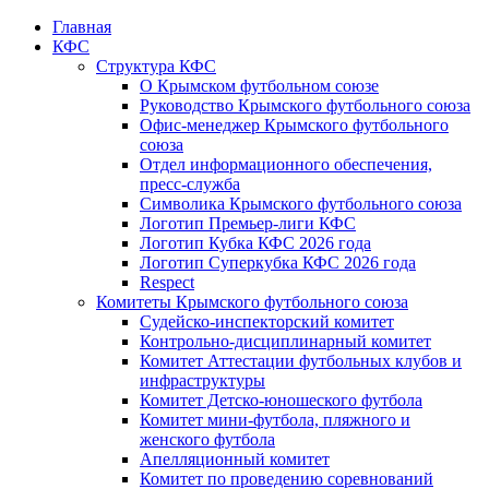
Главная
КФС
Структура КФС
О Крымском футбольном союзе
Руководство Крымского футбольного союза
Офис-менеджер Крымского футбольного
союза
Отдел информационного обеспечения,
пресс-служба
Символика Крымского футбольного союза
Логотип Премьер-лиги КФС
Логотип Кубка КФС 2026 года
Логотип Суперкубка КФС 2026 года
Respect
Комитеты Крымского футбольного союза
Судейско-инспекторский комитет
Контрольно-дисциплинарный комитет
Комитет Аттестации футбольных клубов и
инфраструктуры
Комитет Детско-юношеского футбола
Комитет мини-футбола, пляжного и
женского футбола
Апелляционный комитет
Комитет по проведению соревнований