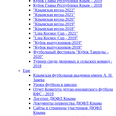
Кубок Главы Республики Крым – 2019
Кубок Главы Республики Крым – 2018
"Крымская весна-2022"
"Крымская весна-2021"
"Крымская весна-2020"
"Крымская весна-2019"
"Крымская весна-2018"
"Liga Космос Cup - 2021"
"Liga Космос Cup - 2019"
"Кубок выпускников-2019"
"Кубок выпускников-2018"
Футбольный фестиваль "Кубок Тавриды –
2020"
Турнир среди дворовых и сельских команд -
2018
Еще
Крымская футбольная академия имени А. Н.
Заяева
Уроки футбола в школах
Отчет Комитета детско-юношеского футбола
КФС - 2019
Логотип ДЮФЛ Крыма
Документы первенства ДЮФЛ Крыма
Сайты и страницы участников ДЮФЛ
Крыма