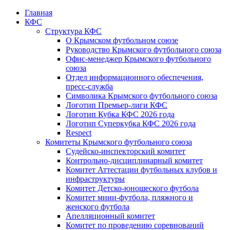
Главная
КФС
Структура КФС
О Крымском футбольном союзе
Руководство Крымского футбольного союза
Офис-менеджер Крымского футбольного
союза
Отдел информационного обеспечения,
пресс-служба
Символика Крымского футбольного союза
Логотип Премьер-лиги КФС
Логотип Кубка КФС 2026 года
Логотип Суперкубка КФС 2026 года
Respect
Комитеты Крымского футбольного союза
Судейско-инспекторский комитет
Контрольно-дисциплинарный комитет
Комитет Аттестации футбольных клубов и
инфраструктуры
Комитет Детско-юношеского футбола
Комитет мини-футбола, пляжного и
женского футбола
Апелляционный комитет
Комитет по проведению соревнований