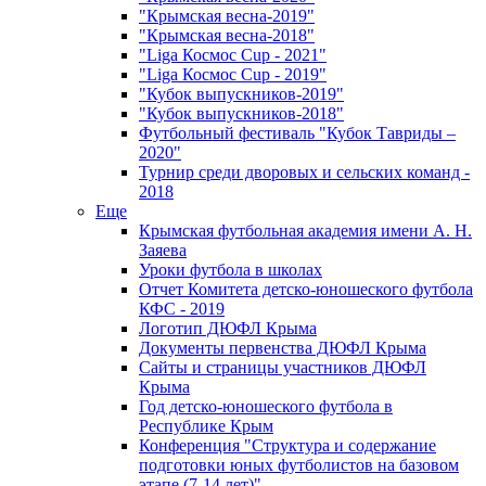
"Крымская весна-2019"
"Крымская весна-2018"
"Liga Космос Cup - 2021"
"Liga Космос Cup - 2019"
"Кубок выпускников-2019"
"Кубок выпускников-2018"
Футбольный фестиваль "Кубок Тавриды –
2020"
Турнир среди дворовых и сельских команд -
2018
Еще
Крымская футбольная академия имени А. Н.
Заяева
Уроки футбола в школах
Отчет Комитета детско-юношеского футбола
КФС - 2019
Логотип ДЮФЛ Крыма
Документы первенства ДЮФЛ Крыма
Сайты и страницы участников ДЮФЛ
Крыма
Год детско-юношеского футбола в
Республике Крым
Конференция "Структура и содержание
подготовки юных футболистов на базовом
этапе (7-14 лет)"