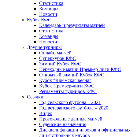
Статистика
Команды
Новости
Кубок КФС
Календарь и результаты матчей
Статистика
Команды
Новости
Другие турниры
Онлайн матчей
Суперкубок КФС
Зимний Кубок КФС
Переходные матчи Премьер-лиги КФС
Открытый зимний Кубок КФС
Кубок "Крымская весна"
Кубок Премьер-лиги КФС
Регламенты турниров КФС
Ссылки
Год сельского футбола – 2021
Год ветеранского футбола – 2020
Видео
Протокольные данные матчей
Судейские назначения
Дисквалификации игроков и официальных
лиц футбольных клубов