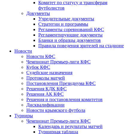
Комитет по статусу и трансферам
футболистов
Документы
Учредительные документы
Стратегии и программы
Регламенты соревнований КФС
Регламентирующие документы
Бланки и образцы документов
Правила поведения зрителей на стадионе
Новости
Новости КФС
Чемпионат Премьер-лиги КФС
Кубок КФС
Судейские назначения
Протоколы матчей
Постановления Президиума КФС
Решения КДК КФС
Решения АК КФС
Решения и постановления комитетов
Дисквалификации
Новости крымского футбола
Турниры
Чемпионат Премьер-лиги КФС
Календарь и результаты матчей
Турнирная таблица