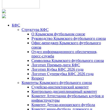
КФС
Структура КФС
О Крымском футбольном союзе
Руководство Крымского футбольного союза
Офис-менеджер Крымского футбольного
союза
Отдел информационного обеспечения,
пресс-служба
Символика Крымского футбольного союза
Логотип Премьер-лиги КФС
Логотип Кубка КФС 2026 года
Логотип Суперкубка КФС 2026 года
Respect
Комитеты Крымского футбольного союза
Судейско-инспекторский комитет
Контрольно-дисциплинарный комитет
Комитет Аттестации футбольных клубов и
инфраструктуры
Комитет Детско-юношеского футбола
Комитет мини-футбола, пляжного и