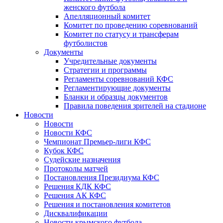
женского футбола
Апелляционный комитет
Комитет по проведению соревнований
Комитет по статусу и трансферам
футболистов
Документы
Учредительные документы
Стратегии и программы
Регламенты соревнований КФС
Регламентирующие документы
Бланки и образцы документов
Правила поведения зрителей на стадионе
Новости
Новости
Новости КФС
Чемпионат Премьер-лиги КФС
Кубок КФС
Судейские назначения
Протоколы матчей
Постановления Президиума КФС
Решения КДК КФС
Решения АК КФС
Решения и постановления комитетов
Дисквалификации
Новости крымского футбола