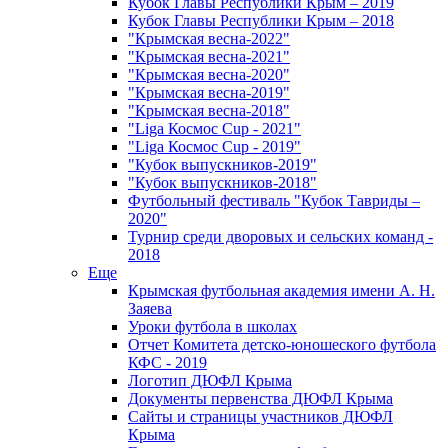
Кубок Главы Республики Крым – 2019
Кубок Главы Республики Крым – 2018
"Крымская весна-2022"
"Крымская весна-2021"
"Крымская весна-2020"
"Крымская весна-2019"
"Крымская весна-2018"
"Liga Космос Cup - 2021"
"Liga Космос Cup - 2019"
"Кубок выпускников-2019"
"Кубок выпускников-2018"
Футбольный фестиваль "Кубок Тавриды –
2020"
Турнир среди дворовых и сельских команд -
2018
Еще
Крымская футбольная академия имени А. Н.
Заяева
Уроки футбола в школах
Отчет Комитета детско-юношеского футбола
КФС - 2019
Логотип ДЮФЛ Крыма
Документы первенства ДЮФЛ Крыма
Сайты и страницы участников ДЮФЛ
Крыма