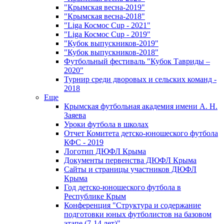
"Крымская весна-2019"
"Крымская весна-2018"
"Liga Космос Cup - 2021"
"Liga Космос Cup - 2019"
"Кубок выпускников-2019"
"Кубок выпускников-2018"
Футбольный фестиваль "Кубок Тавриды –
2020"
Турнир среди дворовых и сельских команд -
2018
Еще
Крымская футбольная академия имени А. Н.
Заяева
Уроки футбола в школах
Отчет Комитета детско-юношеского футбола
КФС - 2019
Логотип ДЮФЛ Крыма
Документы первенства ДЮФЛ Крыма
Сайты и страницы участников ДЮФЛ
Крыма
Год детско-юношеского футбола в
Республике Крым
Конференция "Структура и содержание
подготовки юных футболистов на базовом
этапе (7-14 лет)"