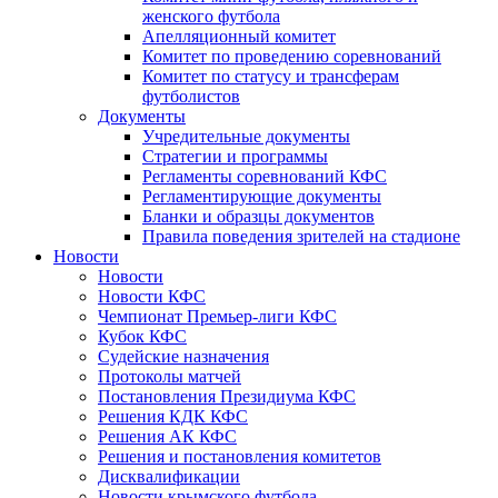
женского футбола
Апелляционный комитет
Комитет по проведению соревнований
Комитет по статусу и трансферам
футболистов
Документы
Учредительные документы
Стратегии и программы
Регламенты соревнований КФС
Регламентирующие документы
Бланки и образцы документов
Правила поведения зрителей на стадионе
Новости
Новости
Новости КФС
Чемпионат Премьер-лиги КФС
Кубок КФС
Судейские назначения
Протоколы матчей
Постановления Президиума КФС
Решения КДК КФС
Решения АК КФС
Решения и постановления комитетов
Дисквалификации
Новости крымского футбола