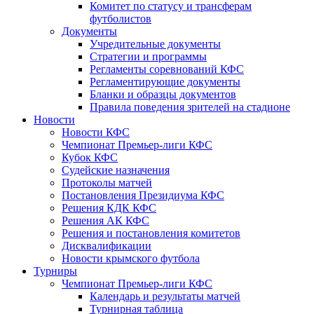
Комитет по статусу и трансферам
футболистов
Документы
Учредительные документы
Стратегии и программы
Регламенты соревнований КФС
Регламентирующие документы
Бланки и образцы документов
Правила поведения зрителей на стадионе
Новости
Новости КФС
Чемпионат Премьер-лиги КФС
Кубок КФС
Судейские назначения
Протоколы матчей
Постановления Президиума КФС
Решения КДК КФС
Решения АК КФС
Решения и постановления комитетов
Дисквалификации
Новости крымского футбола
Турниры
Чемпионат Премьер-лиги КФС
Календарь и результаты матчей
Турнирная таблица