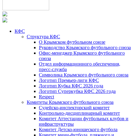
КФС
Структура КФС
О Крымском футбольном союзе
Руководство Крымского футбольного союза
Офис-менеджер Крымского футбольного
союза
Отдел информационного обеспечения,
пресс-служба
Символика Крымского футбольного союза
Логотип Премьер-лиги КФС
Логотип Кубка КФС 2026 года
Логотип Суперкубка КФС 2026 года
Respect
Комитеты Крымского футбольного союза
Судейско-инспекторский комитет
Контрольно-дисциплинарный комитет
Комитет Аттестации футбольных клубов и
инфраструктуры
Комитет Детско-юношеского футбола
Комитет мини-футбола, пляжного и