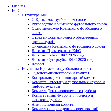
Главная
КФС
Структура КФС
О Крымском футбольном союзе
Руководство Крымского футбольного союза
Офис-менеджер Крымского футбольного
союза
Отдел информационного обеспечения,
пресс-служба
Символика Крымского футбольного союза
Логотип Премьер-лиги КФС
Логотип Кубка КФС 2026 года
Логотип Суперкубка КФС 2026 года
Respect
Комитеты Крымского футбольного союза
Судейско-инспекторский комитет
Контрольно-дисциплинарный комитет
Комитет Аттестации футбольных клубов и
инфраструктуры
Комитет Детско-юношеского футбола
Комитет мини-футбола, пляжного и
женского футбола
Апелляционный комитет
Комитет по проведению соревнований