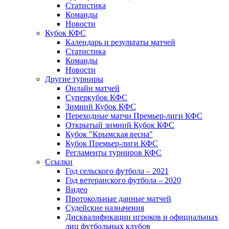
Статистика
Команды
Новости
Кубок КФС
Календарь и результаты матчей
Статистика
Команды
Новости
Другие турниры
Онлайн матчей
Суперкубок КФС
Зимний Кубок КФС
Переходные матчи Премьер-лиги КФС
Открытый зимний Кубок КФС
Кубок "Крымская весна"
Кубок Премьер-лиги КФС
Регламенты турниров КФС
Ссылки
Год сельского футбола – 2021
Год ветеранского футбола – 2020
Видео
Протокольные данные матчей
Судейские назначения
Дисквалификации игроков и официальных
лиц футбольных клубов