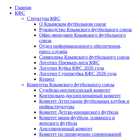
Главная
КФС
Структура КФС
О Крымском футбольном союзе
Руководство Крымского футбольного союза
Офис-менеджер Крымского футбольного
союза
Отдел информационного обеспечения,
пресс-служба
Символика Крымского футбольного союза
Логотип Премьер-лиги КФС
Логотип Кубка КФС 2026 года
Логотип Суперкубка КФС 2026 года
Respect
Комитеты Крымского футбольного союза
Судейско-инспекторский комитет
Контрольно-дисциплинарный комитет
Комитет Аттестации футбольных клубов и
инфраструктуры
Комитет Детско-юношеского футбола
Комитет мини-футбола, пляжного и
женского футбола
Апелляционный комитет
Комитет по проведению соревнований