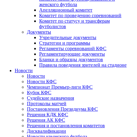
женского футбола
Апелляционный комитет
Комитет по проведению соревнований
Комитет по статусу и трансферам
футболистов
Документы
Учредительные документы
Стратегии и программы
Регламенты соревнований КФС
Регламентирующие документы
Бланки и образцы документов
Правила поведения зрителей на стадионе
Новости
Новости
Новости КФС
Чемпионат Премьер-лиги КФС
Кубок КФС
Судейские назначения
Протоколы матчей
Постановления Президиума КФС
Решения КДК КФС
Решения АК КФС
Решения и постановления комитетов
Дисквалификации
Новости крымского футбола