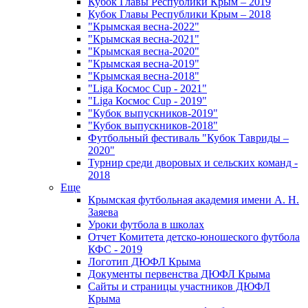
Кубок Главы Республики Крым – 2019
Кубок Главы Республики Крым – 2018
"Крымская весна-2022"
"Крымская весна-2021"
"Крымская весна-2020"
"Крымская весна-2019"
"Крымская весна-2018"
"Liga Космос Cup - 2021"
"Liga Космос Cup - 2019"
"Кубок выпускников-2019"
"Кубок выпускников-2018"
Футбольный фестиваль "Кубок Тавриды –
2020"
Турнир среди дворовых и сельских команд -
2018
Еще
Крымская футбольная академия имени А. Н.
Заяева
Уроки футбола в школах
Отчет Комитета детско-юношеского футбола
КФС - 2019
Логотип ДЮФЛ Крыма
Документы первенства ДЮФЛ Крыма
Сайты и страницы участников ДЮФЛ
Крыма