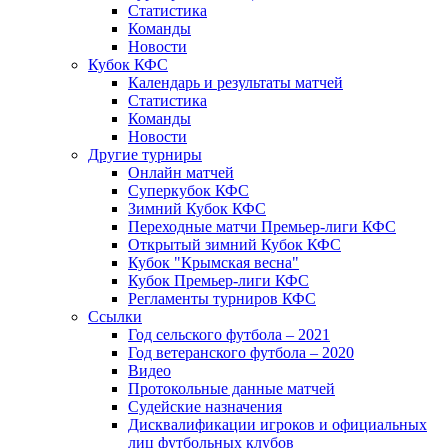
Статистика
Команды
Новости
Кубок КФС
Календарь и результаты матчей
Статистика
Команды
Новости
Другие турниры
Онлайн матчей
Суперкубок КФС
Зимний Кубок КФС
Переходные матчи Премьер-лиги КФС
Открытый зимний Кубок КФС
Кубок "Крымская весна"
Кубок Премьер-лиги КФС
Регламенты турниров КФС
Ссылки
Год сельского футбола – 2021
Год ветеранского футбола – 2020
Видео
Протокольные данные матчей
Судейские назначения
Дисквалификации игроков и официальных
лиц футбольных клубов