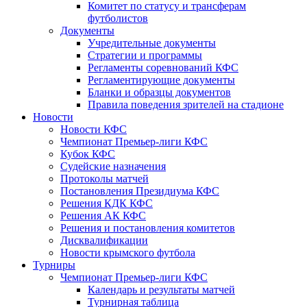
Комитет по статусу и трансферам
футболистов
Документы
Учредительные документы
Стратегии и программы
Регламенты соревнований КФС
Регламентирующие документы
Бланки и образцы документов
Правила поведения зрителей на стадионе
Новости
Новости КФС
Чемпионат Премьер-лиги КФС
Кубок КФС
Судейские назначения
Протоколы матчей
Постановления Президиума КФС
Решения КДК КФС
Решения АК КФС
Решения и постановления комитетов
Дисквалификации
Новости крымского футбола
Турниры
Чемпионат Премьер-лиги КФС
Календарь и результаты матчей
Турнирная таблица