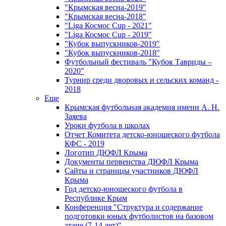
"Крымская весна-2019"
"Крымская весна-2018"
"Liga Космос Cup - 2021"
"Liga Космос Cup - 2019"
"Кубок выпускников-2019"
"Кубок выпускников-2018"
Футбольный фестиваль "Кубок Тавриды –
2020"
Турнир среди дворовых и сельских команд -
2018
Еще
Крымская футбольная академия имени А. Н.
Заяева
Уроки футбола в школах
Отчет Комитета детско-юношеского футбола
КФС - 2019
Логотип ДЮФЛ Крыма
Документы первенства ДЮФЛ Крыма
Сайты и страницы участников ДЮФЛ
Крыма
Год детско-юношеского футбола в
Республике Крым
Конференция "Структура и содержание
подготовки юных футболистов на базовом
этапе (7-14 лет)"