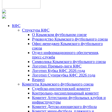
КФС
Структура КФС
О Крымском футбольном союзе
Руководство Крымского футбольного союза
Офис-менеджер Крымского футбольного
союза
Отдел информационного обеспечения,
пресс-служба
Символика Крымского футбольного союза
Логотип Премьер-лиги КФС
Логотип Кубка КФС 2026 года
Логотип Суперкубка КФС 2026 года
Respect
Комитеты Крымского футбольного союза
Судейско-инспекторский комитет
Контрольно-дисциплинарный комитет
Комитет Аттестации футбольных клубов и
инфраструктуры
Комитет Детско-юношеского футбола
Комитет мини-футбола, пляжного и