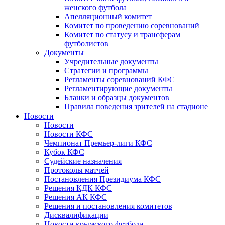
женского футбола
Апелляционный комитет
Комитет по проведению соревнований
Комитет по статусу и трансферам
футболистов
Документы
Учредительные документы
Стратегии и программы
Регламенты соревнований КФС
Регламентирующие документы
Бланки и образцы документов
Правила поведения зрителей на стадионе
Новости
Новости
Новости КФС
Чемпионат Премьер-лиги КФС
Кубок КФС
Судейские назначения
Протоколы матчей
Постановления Президиума КФС
Решения КДК КФС
Решения АК КФС
Решения и постановления комитетов
Дисквалификации
Новости крымского футбола