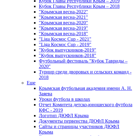
Кубок Главы Республики Крым – 2019
Кубок Главы Республики Крым – 2018
"Крымская весна-2022"
"Крымская весна-2021"
"Крымская весна-2020"
"Крымская весна-2019"
"Крымская весна-2018"
"Liga Космос Cup - 2021"
"Liga Космос Cup - 2019"
"Кубок выпускников-2019"
"Кубок выпускников-2018"
Футбольный фестиваль "Кубок Тавриды –
2020"
Турнир среди дворовых и сельских команд -
2018
Еще
Крымская футбольная академия имени А. Н.
Заяева
Уроки футбола в школах
Отчет Комитета детско-юношеского футбола
КФС - 2019
Логотип ДЮФЛ Крыма
Документы первенства ДЮФЛ Крыма
Сайты и страницы участников ДЮФЛ
Крыма