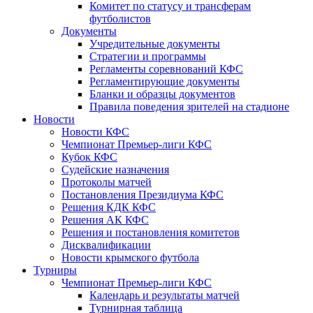
Комитет по статусу и трансферам
футболистов
Документы
Учредительные документы
Стратегии и программы
Регламенты соревнований КФС
Регламентирующие документы
Бланки и образцы документов
Правила поведения зрителей на стадионе
Новости
Новости КФС
Чемпионат Премьер-лиги КФС
Кубок КФС
Судейские назначения
Протоколы матчей
Постановления Президиума КФС
Решения КДК КФС
Решения АК КФС
Решения и постановления комитетов
Дисквалификации
Новости крымского футбола
Турниры
Чемпионат Премьер-лиги КФС
Календарь и результаты матчей
Турнирная таблица