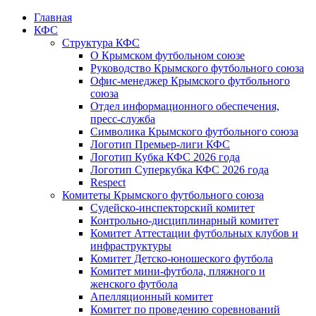
Главная
КФС
Структура КФС
О Крымском футбольном союзе
Руководство Крымского футбольного союза
Офис-менеджер Крымского футбольного
союза
Отдел информационного обеспечения,
пресс-служба
Символика Крымского футбольного союза
Логотип Премьер-лиги КФС
Логотип Кубка КФС 2026 года
Логотип Суперкубка КФС 2026 года
Respect
Комитеты Крымского футбольного союза
Судейско-инспекторский комитет
Контрольно-дисциплинарный комитет
Комитет Аттестации футбольных клубов и
инфраструктуры
Комитет Детско-юношеского футбола
Комитет мини-футбола, пляжного и
женского футбола
Апелляционный комитет
Комитет по проведению соревнований