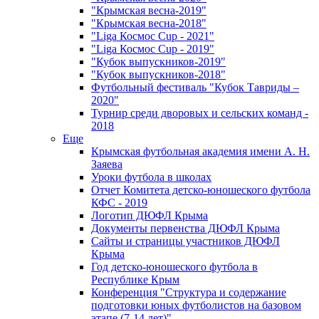
"Крымская весна-2019"
"Крымская весна-2018"
"Liga Космос Cup - 2021"
"Liga Космос Cup - 2019"
"Кубок выпускников-2019"
"Кубок выпускников-2018"
Футбольный фестиваль "Кубок Тавриды –
2020"
Турнир среди дворовых и сельских команд -
2018
Еще
Крымская футбольная академия имени А. Н.
Заяева
Уроки футбола в школах
Отчет Комитета детско-юношеского футбола
КФС - 2019
Логотип ДЮФЛ Крыма
Документы первенства ДЮФЛ Крыма
Сайты и страницы участников ДЮФЛ
Крыма
Год детско-юношеского футбола в
Республике Крым
Конференция "Структура и содержание
подготовки юных футболистов на базовом
этапе (7-14 лет)"