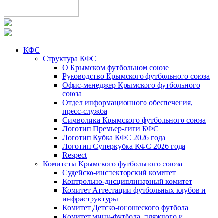
КФС
Структура КФС
О Крымском футбольном союзе
Руководство Крымского футбольного союза
Офис-менеджер Крымского футбольного
союза
Отдел информационного обеспечения,
пресс-служба
Символика Крымского футбольного союза
Логотип Премьер-лиги КФС
Логотип Кубка КФС 2026 года
Логотип Суперкубка КФС 2026 года
Respect
Комитеты Крымского футбольного союза
Судейско-инспекторский комитет
Контрольно-дисциплинарный комитет
Комитет Аттестации футбольных клубов и
инфраструктуры
Комитет Детско-юношеского футбола
Комитет мини-футбола, пляжного и