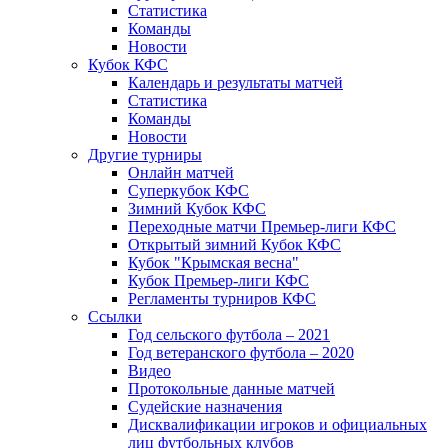
Статистика
Команды
Новости
Кубок КФС
Календарь и результаты матчей
Статистика
Команды
Новости
Другие турниры
Онлайн матчей
Суперкубок КФС
Зимний Кубок КФС
Переходные матчи Премьер-лиги КФС
Открытый зимний Кубок КФС
Кубок "Крымская весна"
Кубок Премьер-лиги КФС
Регламенты турниров КФС
Ссылки
Год сельского футбола – 2021
Год ветеранского футбола – 2020
Видео
Протокольные данные матчей
Судейские назначения
Дисквалификации игроков и официальных
лиц футбольных клубов