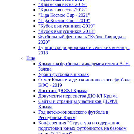
"Крымская весна-2019"
"Крымская весна-2018"
"Liga Космос Cup - 2021"
"Liga Космос Cup - 2019"
"Кубок выпускников-2019"
"Кубок выпускников-2018"
Футбольный фестиваль "Кубок Тавриды –
2020"
Турнир среди дворовых и сельских команд -
2018
Еще
Крымская футбольная академия имени А. Н.
Заяева
Уроки футбола в школах
Отчет Комитета детско-юношеского футбола
КФС - 2019
Логотип ДЮФЛ Крыма
Документы первенства ДЮФЛ Крыма
Сайты и страницы участников ДЮФЛ
Крыма
Год детско-юношеского футбола в
Республике Крым
Конференция "Структура и содержание
подготовки юных футболистов на базовом
этапе (7-14 лет)"