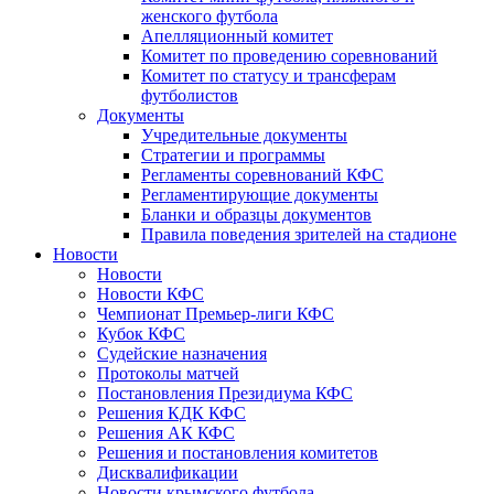
женского футбола
Апелляционный комитет
Комитет по проведению соревнований
Комитет по статусу и трансферам
футболистов
Документы
Учредительные документы
Стратегии и программы
Регламенты соревнований КФС
Регламентирующие документы
Бланки и образцы документов
Правила поведения зрителей на стадионе
Новости
Новости
Новости КФС
Чемпионат Премьер-лиги КФС
Кубок КФС
Судейские назначения
Протоколы матчей
Постановления Президиума КФС
Решения КДК КФС
Решения АК КФС
Решения и постановления комитетов
Дисквалификации
Новости крымского футбола