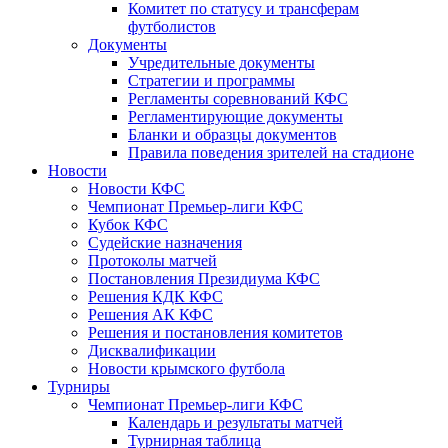
Комитет по статусу и трансферам
футболистов
Документы
Учредительные документы
Стратегии и программы
Регламенты соревнований КФС
Регламентирующие документы
Бланки и образцы документов
Правила поведения зрителей на стадионе
Новости
Новости КФС
Чемпионат Премьер-лиги КФС
Кубок КФС
Судейские назначения
Протоколы матчей
Постановления Президиума КФС
Решения КДК КФС
Решения АК КФС
Решения и постановления комитетов
Дисквалификации
Новости крымского футбола
Турниры
Чемпионат Премьер-лиги КФС
Календарь и результаты матчей
Турнирная таблица