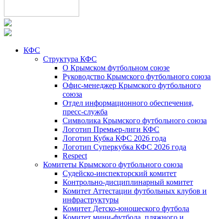
КФС
Структура КФС
О Крымском футбольном союзе
Руководство Крымского футбольного союза
Офис-менеджер Крымского футбольного
союза
Отдел информационного обеспечения,
пресс-служба
Символика Крымского футбольного союза
Логотип Премьер-лиги КФС
Логотип Кубка КФС 2026 года
Логотип Суперкубка КФС 2026 года
Respect
Комитеты Крымского футбольного союза
Судейско-инспекторский комитет
Контрольно-дисциплинарный комитет
Комитет Аттестации футбольных клубов и
инфраструктуры
Комитет Детско-юношеского футбола
Комитет мини-футбола, пляжного и