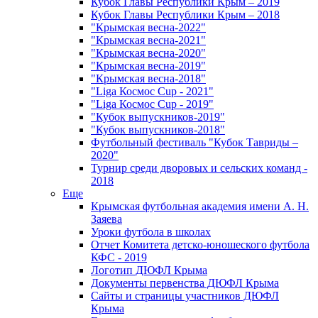
Кубок Главы Республики Крым – 2019
Кубок Главы Республики Крым – 2018
"Крымская весна-2022"
"Крымская весна-2021"
"Крымская весна-2020"
"Крымская весна-2019"
"Крымская весна-2018"
"Liga Космос Cup - 2021"
"Liga Космос Cup - 2019"
"Кубок выпускников-2019"
"Кубок выпускников-2018"
Футбольный фестиваль "Кубок Тавриды –
2020"
Турнир среди дворовых и сельских команд -
2018
Еще
Крымская футбольная академия имени А. Н.
Заяева
Уроки футбола в школах
Отчет Комитета детско-юношеского футбола
КФС - 2019
Логотип ДЮФЛ Крыма
Документы первенства ДЮФЛ Крыма
Сайты и страницы участников ДЮФЛ
Крыма