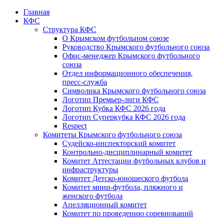
Главная
КФС
Структура КФС
О Крымском футбольном союзе
Руководство Крымского футбольного союза
Офис-менеджер Крымского футбольного
союза
Отдел информационного обеспечения,
пресс-служба
Символика Крымского футбольного союза
Логотип Премьер-лиги КФС
Логотип Кубка КФС 2026 года
Логотип Суперкубка КФС 2026 года
Respect
Комитеты Крымского футбольного союза
Судейско-инспекторский комитет
Контрольно-дисциплинарный комитет
Комитет Аттестации футбольных клубов и
инфраструктуры
Комитет Детско-юношеского футбола
Комитет мини-футбола, пляжного и
женского футбола
Апелляционный комитет
Комитет по проведению соревнований