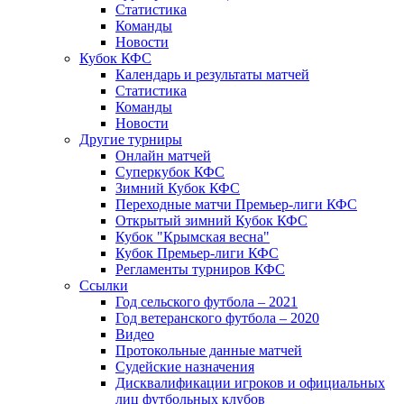
Статистика
Команды
Новости
Кубок КФС
Календарь и результаты матчей
Статистика
Команды
Новости
Другие турниры
Онлайн матчей
Суперкубок КФС
Зимний Кубок КФС
Переходные матчи Премьер-лиги КФС
Открытый зимний Кубок КФС
Кубок "Крымская весна"
Кубок Премьер-лиги КФС
Регламенты турниров КФС
Ссылки
Год сельского футбола – 2021
Год ветеранского футбола – 2020
Видео
Протокольные данные матчей
Судейские назначения
Дисквалификации игроков и официальных
лиц футбольных клубов