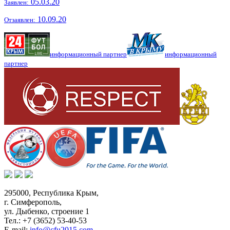
05.03.20
Заявлен:
10.09.20
Отзаявлен:
информационный партнер
информационный
партнер
295000,
Республика Крым
,
г. Симферополь
,
ул. Дыбенко, строение 1
Тел.:
+7 (3652) 53-40-53
E-mail:
info@cfu2015.com