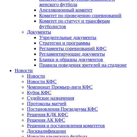
женского футбола
Апелляционный комитет
Комитет по проведению соревнований
Комитет по статусу и трансферам
футболистов
Документы
Учредительные документы
Стратегии и программы
Регламенты соревнований КФС
Регламентирующие документы
Бланки и образцы документов
Правила поведения зрителей на стадионе
Новости
Новости
Новости КФС
Чемпионат Премьер-лиги КФС
Кубок КФС
Судейские назначения
Протоколы матчей
Постановления Президиума КФС
Решения КДК КФС
Решения АК КФС
Решения и постановления комитетов
Дисквалификации
Новости крымского футбола