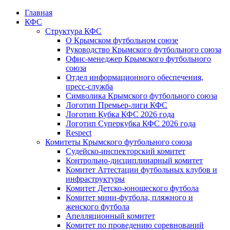
Главная
КФС
Структура КФС
О Крымском футбольном союзе
Руководство Крымского футбольного союза
Офис-менеджер Крымского футбольного
союза
Отдел информационного обеспечения,
пресс-служба
Символика Крымского футбольного союза
Логотип Премьер-лиги КФС
Логотип Кубка КФС 2026 года
Логотип Суперкубка КФС 2026 года
Respect
Комитеты Крымского футбольного союза
Судейско-инспекторский комитет
Контрольно-дисциплинарный комитет
Комитет Аттестации футбольных клубов и
инфраструктуры
Комитет Детско-юношеского футбола
Комитет мини-футбола, пляжного и
женского футбола
Апелляционный комитет
Комитет по проведению соревнований