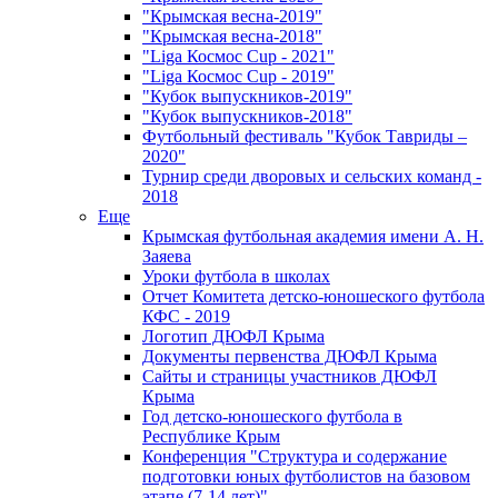
"Крымская весна-2019"
"Крымская весна-2018"
"Liga Космос Cup - 2021"
"Liga Космос Cup - 2019"
"Кубок выпускников-2019"
"Кубок выпускников-2018"
Футбольный фестиваль "Кубок Тавриды –
2020"
Турнир среди дворовых и сельских команд -
2018
Еще
Крымская футбольная академия имени А. Н.
Заяева
Уроки футбола в школах
Отчет Комитета детско-юношеского футбола
КФС - 2019
Логотип ДЮФЛ Крыма
Документы первенства ДЮФЛ Крыма
Сайты и страницы участников ДЮФЛ
Крыма
Год детско-юношеского футбола в
Республике Крым
Конференция "Структура и содержание
подготовки юных футболистов на базовом
этапе (7-14 лет)"