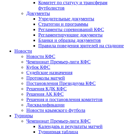
Комитет по статусу и трансферам
футболистов
Документы
Учредительные документы
Стратегии и программы
Регламенты соревнований КФС
Регламентирующие документы
Бланки и образцы документов
Правила поведения зрителей на стадионе
Новости
Новости КФС
Чемпионат Премьер-лиги КФС
Кубок КФС
Судейские назначения
Протоколы матчей
Постановления Президиума КФС
Решения КДК КФС
Решения АК КФС
Решения и постановления комитетов
Дисквалификации
Новости крымского футбола
Турниры
Чемпионат Премьер-лиги КФС
Календарь и результаты матчей
Турнирная таблица