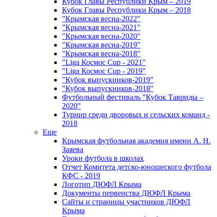
Кубок Главы Республики Крым – 2019
Кубок Главы Республики Крым – 2018
"Крымская весна-2022"
"Крымская весна-2021"
"Крымская весна-2020"
"Крымская весна-2019"
"Крымская весна-2018"
"Liga Космос Cup - 2021"
"Liga Космос Cup - 2019"
"Кубок выпускников-2019"
"Кубок выпускников-2018"
Футбольный фестиваль "Кубок Тавриды –
2020"
Турнир среди дворовых и сельских команд -
2018
Еще
Крымская футбольная академия имени А. Н.
Заяева
Уроки футбола в школах
Отчет Комитета детско-юношеского футбола
КФС - 2019
Логотип ДЮФЛ Крыма
Документы первенства ДЮФЛ Крыма
Сайты и страницы участников ДЮФЛ
Крыма