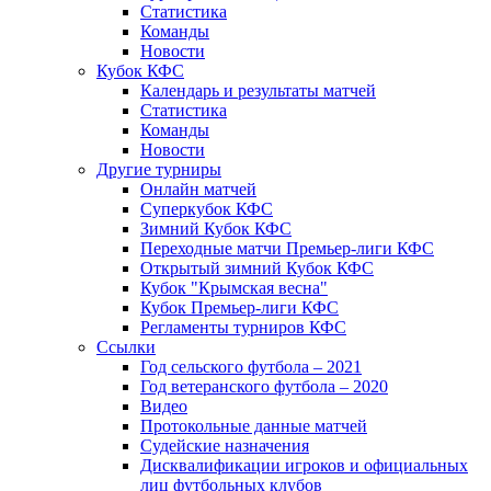
Статистика
Команды
Новости
Кубок КФС
Календарь и результаты матчей
Статистика
Команды
Новости
Другие турниры
Онлайн матчей
Суперкубок КФС
Зимний Кубок КФС
Переходные матчи Премьер-лиги КФС
Открытый зимний Кубок КФС
Кубок "Крымская весна"
Кубок Премьер-лиги КФС
Регламенты турниров КФС
Ссылки
Год сельского футбола – 2021
Год ветеранского футбола – 2020
Видео
Протокольные данные матчей
Судейские назначения
Дисквалификации игроков и официальных
лиц футбольных клубов