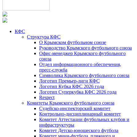
КФС
Структура КФС
О Крымском футбольном союзе
Руководство Крымского футбольного союза
Офис-менеджер Крымского футбольного
союза
Отдел информационного обеспечения,
пресс-служба
Символика Крымского футбольного союза
Логотип Премьер-лиги КФС
Логотип Кубка КФС 2026 года
Логотип Суперкубка КФС 2026 года
Respect
Комитеты Крымского футбольного союза
Судейско-инспекторский комитет
Контрольно-дисциплинарный комитет
Комитет Аттестации футбольных клубов и
инфраструктуры
Комитет Детско-юношеского футбола
Комитет мини-футбола, пляжного и