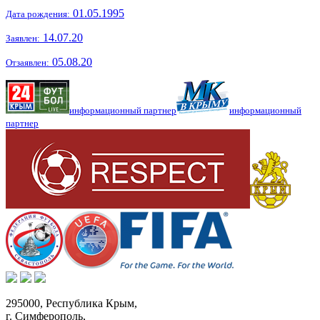
01.05.1995
Дата рождения:
14.07.20
Заявлен:
05.08.20
Отзаявлен:
информационный партнер
информационный
партнер
295000,
Республика Крым
,
г. Симферополь
,