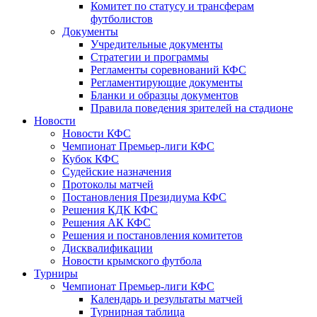
Комитет по статусу и трансферам
футболистов
Документы
Учредительные документы
Стратегии и программы
Регламенты соревнований КФС
Регламентирующие документы
Бланки и образцы документов
Правила поведения зрителей на стадионе
Новости
Новости КФС
Чемпионат Премьер-лиги КФС
Кубок КФС
Судейские назначения
Протоколы матчей
Постановления Президиума КФС
Решения КДК КФС
Решения АК КФС
Решения и постановления комитетов
Дисквалификации
Новости крымского футбола
Турниры
Чемпионат Премьер-лиги КФС
Календарь и результаты матчей
Турнирная таблица