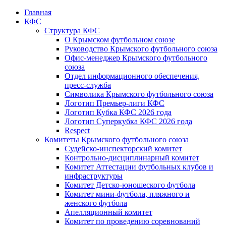
Главная
КФС
Структура КФС
О Крымском футбольном союзе
Руководство Крымского футбольного союза
Офис-менеджер Крымского футбольного
союза
Отдел информационного обеспечения,
пресс-служба
Символика Крымского футбольного союза
Логотип Премьер-лиги КФС
Логотип Кубка КФС 2026 года
Логотип Суперкубка КФС 2026 года
Respect
Комитеты Крымского футбольного союза
Судейско-инспекторский комитет
Контрольно-дисциплинарный комитет
Комитет Аттестации футбольных клубов и
инфраструктуры
Комитет Детско-юношеского футбола
Комитет мини-футбола, пляжного и
женского футбола
Апелляционный комитет
Комитет по проведению соревнований