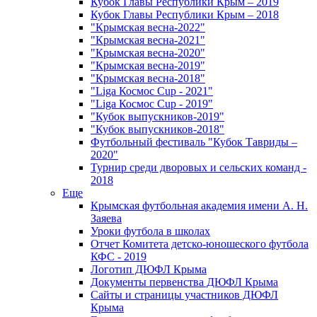
Кубок Главы Республики Крым – 2019
Кубок Главы Республики Крым – 2018
"Крымская весна-2022"
"Крымская весна-2021"
"Крымская весна-2020"
"Крымская весна-2019"
"Крымская весна-2018"
"Liga Космос Cup - 2021"
"Liga Космос Cup - 2019"
"Кубок выпускников-2019"
"Кубок выпускников-2018"
Футбольный фестиваль "Кубок Тавриды –
2020"
Турнир среди дворовых и сельских команд -
2018
Еще
Крымская футбольная академия имени А. Н.
Заяева
Уроки футбола в школах
Отчет Комитета детско-юношеского футбола
КФС - 2019
Логотип ДЮФЛ Крыма
Документы первенства ДЮФЛ Крыма
Сайты и страницы участников ДЮФЛ
Крыма