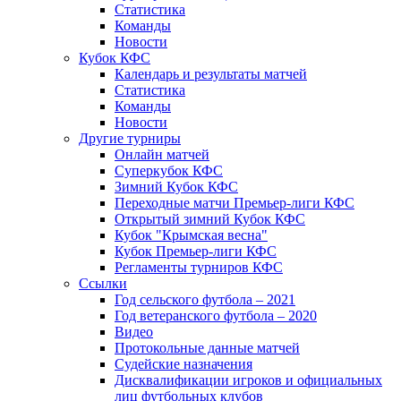
Статистика
Команды
Новости
Кубок КФС
Календарь и результаты матчей
Статистика
Команды
Новости
Другие турниры
Онлайн матчей
Суперкубок КФС
Зимний Кубок КФС
Переходные матчи Премьер-лиги КФС
Открытый зимний Кубок КФС
Кубок "Крымская весна"
Кубок Премьер-лиги КФС
Регламенты турниров КФС
Ссылки
Год сельского футбола – 2021
Год ветеранского футбола – 2020
Видео
Протокольные данные матчей
Судейские назначения
Дисквалификации игроков и официальных
лиц футбольных клубов