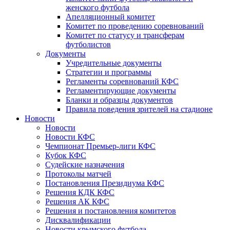
женского футбола
Апелляционный комитет
Комитет по проведению соревнований
Комитет по статусу и трансферам
футболистов
Документы
Учредительные документы
Стратегии и программы
Регламенты соревнований КФС
Регламентирующие документы
Бланки и образцы документов
Правила поведения зрителей на стадионе
Новости
Новости
Новости КФС
Чемпионат Премьер-лиги КФС
Кубок КФС
Судейские назначения
Протоколы матчей
Постановления Президиума КФС
Решения КДК КФС
Решения АК КФС
Решения и постановления комитетов
Дисквалификации
Новости крымского футбола