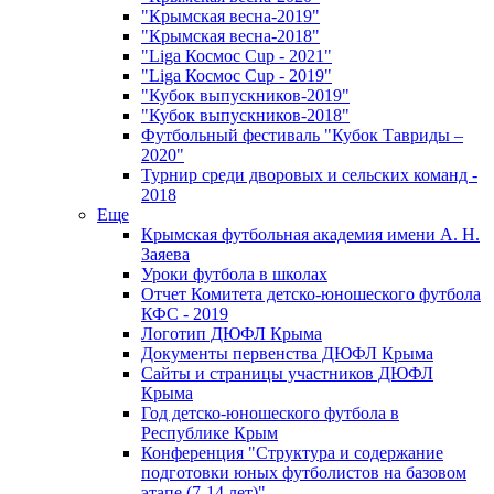
"Крымская весна-2019"
"Крымская весна-2018"
"Liga Космос Cup - 2021"
"Liga Космос Cup - 2019"
"Кубок выпускников-2019"
"Кубок выпускников-2018"
Футбольный фестиваль "Кубок Тавриды –
2020"
Турнир среди дворовых и сельских команд -
2018
Еще
Крымская футбольная академия имени А. Н.
Заяева
Уроки футбола в школах
Отчет Комитета детско-юношеского футбола
КФС - 2019
Логотип ДЮФЛ Крыма
Документы первенства ДЮФЛ Крыма
Сайты и страницы участников ДЮФЛ
Крыма
Год детско-юношеского футбола в
Республике Крым
Конференция "Структура и содержание
подготовки юных футболистов на базовом
этапе (7-14 лет)"