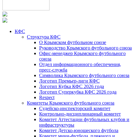
КФС
Структура КФС
О Крымском футбольном союзе
Руководство Крымского футбольного союза
Офис-менеджер Крымского футбольного
союза
Отдел информационного обеспечения,
пресс-служба
Символика Крымского футбольного союза
Логотип Премьер-лиги КФС
Логотип Кубка КФС 2026 года
Логотип Суперкубка КФС 2026 года
Respect
Комитеты Крымского футбольного союза
Судейско-инспекторский комитет
Контрольно-дисциплинарный комитет
Комитет Аттестации футбольных клубов и
инфраструктуры
Комитет Детско-юношеского футбола
Комитет мини-футбола, пляжного и