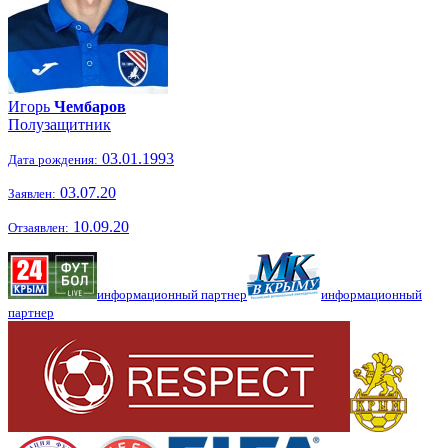
Игорь
Чембаров
Полузащитник
03.01.1993
Дата рождения:
03.07.20
Заявлен:
10.09.20
Отзаявлен:
информационный партнер
информационный
партнер