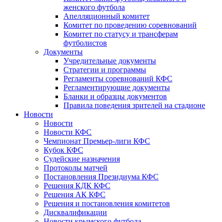
женского футбола
Апелляционный комитет
Комитет по проведению соревнований
Комитет по статусу и трансферам
футболистов
Документы
Учредительные документы
Стратегии и программы
Регламенты соревнований КФС
Регламентирующие документы
Бланки и образцы документов
Правила поведения зрителей на стадионе
Новости
Новости
Новости КФС
Чемпионат Премьер-лиги КФС
Кубок КФС
Судейские назначения
Протоколы матчей
Постановления Президиума КФС
Решения КДК КФС
Решения АК КФС
Решения и постановления комитетов
Дисквалификации
Новости крымского футбола