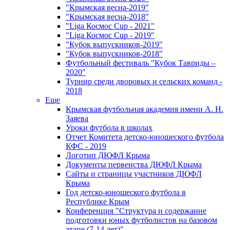
"Крымская весна-2019"
"Крымская весна-2018"
"Liga Космос Cup - 2021"
"Liga Космос Cup - 2019"
"Кубок выпускников-2019"
"Кубок выпускников-2018"
Футбольный фестиваль "Кубок Тавриды –
2020"
Турнир среди дворовых и сельских команд -
2018
Еще
Крымская футбольная академия имени А. Н.
Заяева
Уроки футбола в школах
Отчет Комитета детско-юношеского футбола
КФС - 2019
Логотип ДЮФЛ Крыма
Документы первенства ДЮФЛ Крыма
Сайты и страницы участников ДЮФЛ
Крыма
Год детско-юношеского футбола в
Республике Крым
Конференция "Структура и содержание
подготовки юных футболистов на базовом
этапе (7-14 лет)"