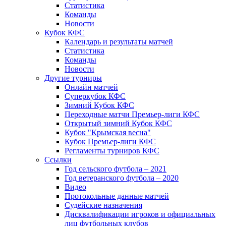
Статистика
Команды
Новости
Кубок КФС
Календарь и результаты матчей
Статистика
Команды
Новости
Другие турниры
Онлайн матчей
Суперкубок КФС
Зимний Кубок КФС
Переходные матчи Премьер-лиги КФС
Открытый зимний Кубок КФС
Кубок "Крымская весна"
Кубок Премьер-лиги КФС
Регламенты турниров КФС
Ссылки
Год сельского футбола – 2021
Год ветеранского футбола – 2020
Видео
Протокольные данные матчей
Судейские назначения
Дисквалификации игроков и официальных
лиц футбольных клубов