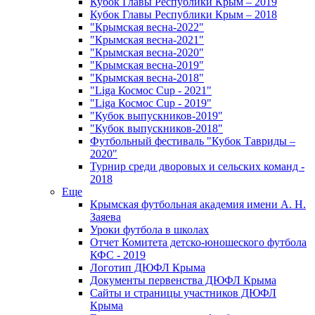
Кубок Главы Республики Крым – 2019
Кубок Главы Республики Крым – 2018
"Крымская весна-2022"
"Крымская весна-2021"
"Крымская весна-2020"
"Крымская весна-2019"
"Крымская весна-2018"
"Liga Космос Cup - 2021"
"Liga Космос Cup - 2019"
"Кубок выпускников-2019"
"Кубок выпускников-2018"
Футбольный фестиваль "Кубок Тавриды –
2020"
Турнир среди дворовых и сельских команд -
2018
Еще
Крымская футбольная академия имени А. Н.
Заяева
Уроки футбола в школах
Отчет Комитета детско-юношеского футбола
КФС - 2019
Логотип ДЮФЛ Крыма
Документы первенства ДЮФЛ Крыма
Сайты и страницы участников ДЮФЛ
Крыма