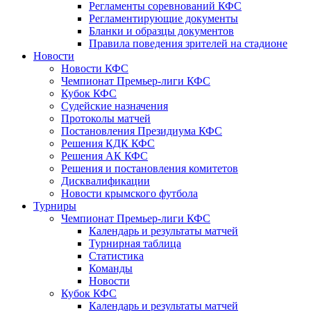
Регламенты соревнований КФС
Регламентирующие документы
Бланки и образцы документов
Правила поведения зрителей на стадионе
Новости
Новости КФС
Чемпионат Премьер-лиги КФС
Кубок КФС
Судейские назначения
Протоколы матчей
Постановления Президиума КФС
Решения КДК КФС
Решения АК КФС
Решения и постановления комитетов
Дисквалификации
Новости крымского футбола
Турниры
Чемпионат Премьер-лиги КФС
Календарь и результаты матчей
Турнирная таблица
Статистика
Команды
Новости
Кубок КФС
Календарь и результаты матчей