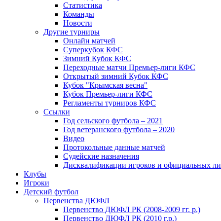
Статистика
Команды
Новости
Другие турниры
Онлайн матчей
Суперкубок КФС
Зимний Кубок КФС
Переходные матчи Премьер-лиги КФС
Открытый зимний Кубок КФС
Кубок "Крымская весна"
Кубок Премьер-лиги КФС
Регламенты турниров КФС
Ссылки
Год сельского футбола – 2021
Год ветеранского футбола – 2020
Видео
Протокольные данные матчей
Судейские назначения
Дисквалификации игроков и официальных ли
Клубы
Игроки
Детский футбол
Первенства ДЮФЛ
Первенство ДЮФЛ РК (2008-2009 гг. р.)
Первенство ДЮФЛ РК (2010 г.р.)