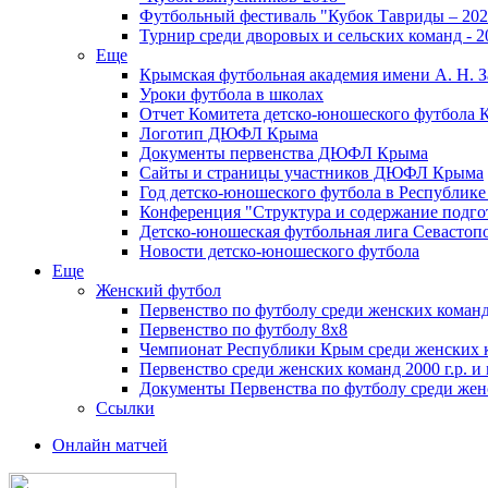
Футбольный фестиваль "Кубок Тавриды – 202
Турнир среди дворовых и сельских команд - 2
Еще
Крымская футбольная академия имени А. Н. З
Уроки футбола в школах
Отчет Комитета детско-юношеского футбола 
Логотип ДЮФЛ Крыма
Документы первенства ДЮФЛ Крыма
Сайты и страницы участников ДЮФЛ Крыма
Год детско-юношеского футбола в Республик
Конференция "Структура и содержание подгот
Детско-юношеская футбольная лига Севастоп
Новости детско-юношеского футбола
Еще
Женский футбол
Первенство по футболу среди женских команд
Первенство по футболу 8х8
Чемпионат Республики Крым среди женских 
Первенство среди женских команд 2000 г.р. и
Документы Первенства по футболу среди жен
Ссылки
Онлайн матчей