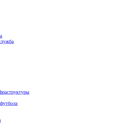
а
служба
нфраструктуры
 футбола
в