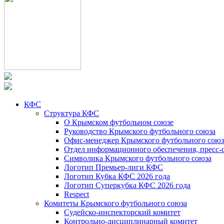
КФС
Структура КФС
О Крымском футбольном союзе
Руководство Крымского футбольного союза
Офис-менеджер Крымского футбольного союз
Отдел информационного обеспечения, пресс-
Символика Крымского футбольного союза
Логотип Премьер-лиги КФС
Логотип Кубка КФС 2026 года
Логотип Суперкубка КФС 2026 года
Respect
Комитеты Крымского футбольного союза
Судейско-инспекторский комитет
Контрольно-дисциплинарный комитет