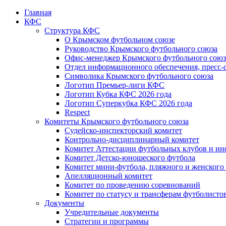
Главная
КФС
Структура КФС
О Крымском футбольном союзе
Руководство Крымского футбольного союза
Офис-менеджер Крымского футбольного союз
Отдел информационного обеспечения, пресс-
Символика Крымского футбольного союза
Логотип Премьер-лиги КФС
Логотип Кубка КФС 2026 года
Логотип Суперкубка КФС 2026 года
Respect
Комитеты Крымского футбольного союза
Судейско-инспекторский комитет
Контрольно-дисциплинарный комитет
Комитет Аттестации футбольных клубов и и
Комитет Детско-юношеского футбола
Комитет мини-футбола, пляжного и женского
Апелляционный комитет
Комитет по проведению соревнований
Комитет по статусу и трансферам футболисто
Документы
Учредительные документы
Стратегии и программы