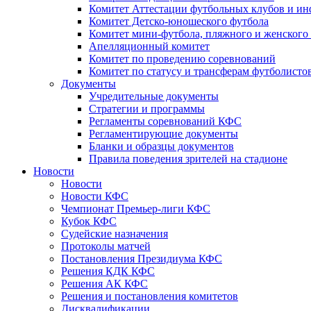
Комитет Аттестации футбольных клубов и и
Комитет Детско-юношеского футбола
Комитет мини-футбола, пляжного и женского
Апелляционный комитет
Комитет по проведению соревнований
Комитет по статусу и трансферам футболисто
Документы
Учредительные документы
Стратегии и программы
Регламенты соревнований КФС
Регламентирующие документы
Бланки и образцы документов
Правила поведения зрителей на стадионе
Новости
Новости
Новости КФС
Чемпионат Премьер-лиги КФС
Кубок КФС
Судейские назначения
Протоколы матчей
Постановления Президиума КФС
Решения КДК КФС
Решения АК КФС
Решения и постановления комитетов
Дисквалификации