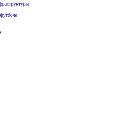
нфраструктуры
 футбола
в