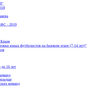
0"
018
аяева
КФС - 2019
е Крым
овки юных футболистов на базовом этапе (7-14 лет)"
оля
 до 16 лет
команд
 младше
ских команд